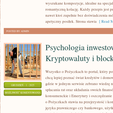
FOODSTYLING
wyszukane kompozycje, idealne na specjal
I
romantyczną kolację. Każdy przepis jest p
FOTOGRAFIA
nawet ktoś zupełnie bez doświadczenia m
KULINARNA
apetyczny posiłek. Strona stawia
[ Read M
POSTED BY ADMIN
Psychologia inwesto
Kryptowaluty i bloc
Wszystko o Pożyczkach to portal, który po
chcą lepiej poznać świat kredytów i domow
gdzie w jednym serwisie zebrano wiedzę 
GRUDZIEŃ - 1 - 2025
spłacania rat oraz układania swoich finan
PSYCHOLOGIA
MOŻLIWOŚĆ KOMENTOWANIA
konsumenckie i Emerytury i oszczędzanie 
INWESTOWANIA
ZOSTAŁA WYŁĄCZONA
o Pożyczkach stawia na przejrzystość i k
I
języka prawniczego czy bankowego, użyt
KRYPTOWALUTY