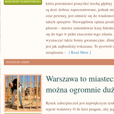
W
MOŻLIWOŚĆ KOMENTOWANIA
która powinieneś pomyśleć trochę głębiej.
WIELU
ZOSTAŁA WYŁĄCZONA
są dość dobrze zaprezentowane, jednak mi
PRZYPADKACH
oraz pewniej, jest odnieść się do wiadomoś
UŻYCIE
takich sprzętów. Niewątpliwie opinia prod
SPECJALNYCH
plusem – musisz zainstalować kasę fiskaln
FORM
się do tego w pełni znaczenia tego zdania.
wyznaczyć także formy gwarancyjne, dlate
FISKALNYCH
jest jak najbardziej wskazana. To pozwoli 
URZĄDZEŃ
urządzenia –
[ Read More ]
POSTED BY ADMIN
Warszawa to miastec
można ogromnie duż
Rynek zabezpieczeń jest największym ry
rejestr walutowy O ile ktoś pragnie, aby je