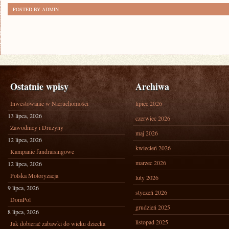
POSTED BY ADMIN
Ostatnie wpisy
Archiwa
Inwestowanie w Nieruchomości
lipiec 2026
13 lipca, 2026
czerwiec 2026
Zawodnicy i Drużyny
maj 2026
12 lipca, 2026
kwiecień 2026
Kampanie fundraisingowe
marzec 2026
12 lipca, 2026
Polska Motoryzacja
luty 2026
9 lipca, 2026
styczeń 2026
DomPol
grudzień 2025
8 lipca, 2026
listopad 2025
Jak dobierać zabawki do wieku dziecka