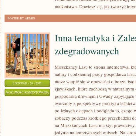
małżeństwa. Dowiesz się, jak tworzyć inty
POSTED BY ADMIN
Inna tematyka i Zale
zdegradowanych
Mieszkańcy Lasu to strona internetowa, kt
natury i codziennej pracy gospodarza lasu.
może wtopić się w opowieści o borze, istot
LISTOPAD - 29 - 2025
zjawiskach, które zachodzą w naturalnym 
INNA
MOŻLIWOŚĆ KOMENTOWANIA
gospodarka drewnem i Owady zapylające w 
TEMATYKA
ZOSTAŁA WYŁĄCZONA
tworzony z perspektywy praktyka leśnictwa
I
po leśnych ostępach i podgląda to, czego 
ZALESIANIE
zobaczy podczas krótkiego przechadzki do
TERENÓW
na Mieszkańcach Lasu ma styl prawdziwy, 
ZDEGRADOWANYCH
jedynie na teoretycznych opisach. Na stro