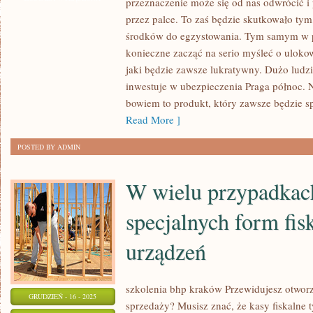
przeznaczenie może się od nas odwrócić i
DLA
przez palce. To zaś będzie skutkowało tym
NAS
środków do egzystowania. Tym samym w 
UBEZPIECZENIA
konieczne zacząć na serio myśleć o ulokow
TO
jaki będzie zawsze lukratywny. Dużo ludz
inwestuje w ubezpieczenia Praga północ. 
NIE
bowiem to produkt, który zawsze będzie s
LADA
Read More ]
SZTUKA.
NIEWĄTPLIWIE
POSTED BY ADMIN
W wielu przypadkac
specjalnych form fis
urządzeń
szkolenia bhp kraków Przewidujesz otworz
GRUDZIEŃ - 16 - 2025
sprzedaży? Musisz znać, że kasy fiskalne t