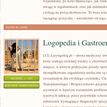
wyjaśnienia, po kolei tłumaczące, jak fun
I
uwagę w regulaminach, oraz jak minimaliz
BLOCKCHAIN
czyhają na pożyczkobiorców. To baza wied
zaciągnąć pożyczkę – niezależnie od tego,
POSTED BY ADMIN
Logopedia i Gastroe
LCL-Laryngolog.pl – strona medyczny stw
które szukają rzetelnej wiedzy o chorobach
miejsce, w którym praktyczne porady spot
skomplikowane zagadnienia medyczne są 
zrozumiałym dla zwykłego czytelnika. Cie
GRUDZIEŃ - 1 - 2025
Transplantologia i Bezpieczeństwo pacjenta
LOGOPEDIA
MOŻLIWOŚĆ KOMENTOWANIA
asystować w lepszym rozumieniu problem
I
ZOSTAŁA WYŁĄCZONA
typowych infekcji, przez przewlekłe schor
GASTROENTEROLOGIA
zaburzenia wymagające diagnostyki specja
Laryngolog.pl przeczytasz zarówno wprowa