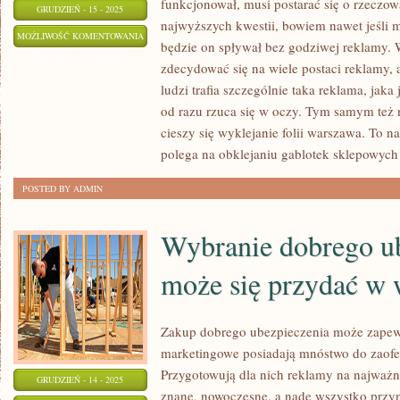
funkcjonował, musi postarać się o rzeczow
GRUDZIEŃ - 15 - 2025
najwyższych kwestii, bowiem nawet jeśli m
WARSZAWA
MOŻLIWOŚĆ KOMENTOWANIA
będzie on spływał bez godziwej reklamy.
TO
ZOSTAŁA WYŁĄCZONA
zdecydować się na wiele postaci reklamy, 
MIASTECZKO,
ludzi trafia szczególnie taka reklama, jaka
W
od razu rzuca się w oczy. Tym samym też n
KTÓRYM
cieszy się wyklejanie folii warszawa. To n
MOŻNA
polega na obklejaniu gablotek sklepowych 
OGROMNIE
POSTED BY ADMIN
DUŻO
RZECZY
Wybranie dobrego u
może się przydać w 
Zakup dobrego ubezpieczenia może zapew
marketingowe posiadają mnóstwo do zaof
Przygotowują dla nich reklamy na najważn
GRUDZIEŃ - 14 - 2025
znane, nowoczesne, a nade wszystko przyn