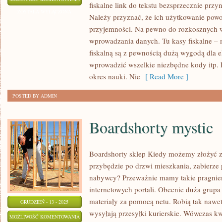
fiskalne link do tekstu bezsprzecznie przy
KOSZTY
ZOSTAŁA WYŁĄCZONA
Należy przyznać, że ich użytkowanie powo
NA
przyjemności. Na pewno do rozkosznych w
PODSTAWIE
wprowadzania danych. Tu kasy fiskalne – 
PROWADZENIA
fiskalną są z pewnością dużą wygodą dla 
WŁASNEJ
wprowadzić wszelkie niezbędne kody itp.
okres nauki. Nie
[ Read More ]
POSTED BY ADMIN
Boardshorty mystic
Boardshorty sklep Kiedy możemy złożyć z
przybędzie po drzwi mieszkania, zabierze p
nabywcy? Przeważnie mamy takie pragnien
internetowych portali. Obecnie duża grup
materiały za pomocą netu. Robią tak nawe
GRUDZIEŃ - 13 - 2025
wysyłają przesyłki kurierskie. Wówczas kw
BOARDSHORTY
MOŻLIWOŚĆ KOMENTOWANIA