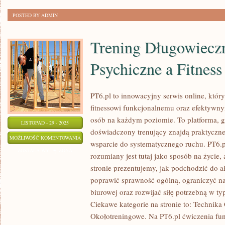
DZIECI
POSTED BY ADMIN
Trening Długowieczn
Psychiczne a Fitness
PT6.pl to innowacyjny serwis online, któr
fitnessowi funkcjonalnemu oraz efektyw
osób na każdym poziomie. To platforma, g
LISTOPAD - 29 - 2025
doświadczony trenujący znajdą praktyczne
TRENING
MOŻLIWOŚĆ KOMENTOWANIA
wsparcie do systematycznego ruchu. PT6.p
DŁUGOWIECZNOŚCI
ZOSTAŁA WYŁĄCZONA
rozumiany jest tutaj jako sposób na życie,
I
stronie prezentujemy, jak podchodzić do 
ZDROWIE
poprawić sprawność ogólną, ograniczyć na
PSYCHICZNE
biurowej oraz rozwijać siłę potrzebną w t
A
Ciekawe kategorie na stronie to: Technik
FITNESS
Okołotreningowe. Na PT6.pl ćwiczenia fun