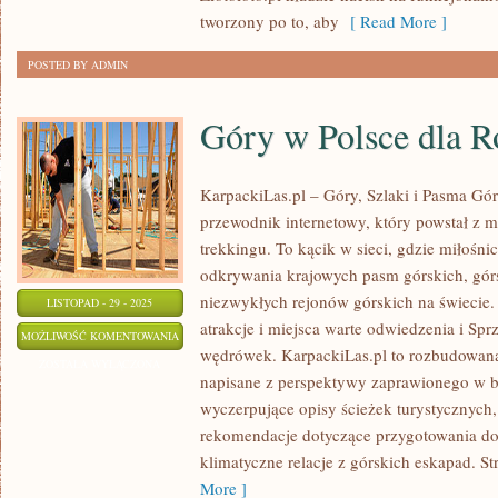
tworzony po to, aby
[ Read More ]
POSTED BY ADMIN
Góry w Polsce dla Ro
KarpackiLas.pl – Góry, Szlaki i Pasma Górs
przewodnik internetowy, który powstał z mi
trekkingu. To kącik w sieci, gdzie miłośni
odkrywania krajowych pasm górskich, gór
niezwykłych rejonów górskich na świecie.
LISTOPAD - 29 - 2025
atrakcje i miejsca warte odwiedzenia i Spr
GÓRY
MOŻLIWOŚĆ KOMENTOWANIA
wędrówek. KarpackiLas.pl to rozbudowana
W
ZOSTAŁA WYŁĄCZONA
napisane z perspektywy zaprawionego w b
POLSCE
wyczerpujące opisy ścieżek turystycznych,
DLA
rekomendacje dotyczące przygotowania do 
RODZIN
klimatyczne relacje z górskich eskapad. Str
I
More ]