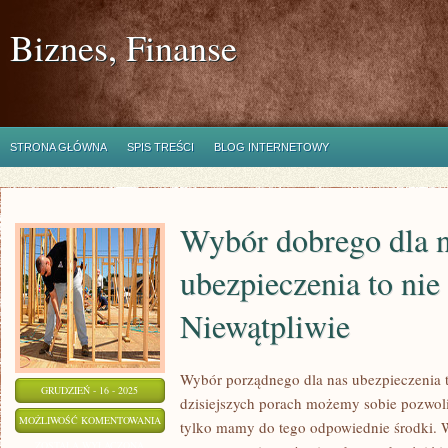
Biznes, Finanse
STRONA GŁÓWNA
SPIS TREŚCI
BLOG INTERNETOWY
Wybór dobrego dla 
ubezpieczenia to nie 
Niewątpliwie
Wybór porządnego dla nas ubezpieczenia t
GRUDZIEŃ - 16 - 2025
dzisiejszych porach możemy sobie pozwoli
WYBÓR
MOŻLIWOŚĆ KOMENTOWANIA
tylko mamy do tego odpowiednie środki. W
DOBREGO
ZOSTAŁA WYŁĄCZONA