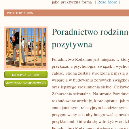
jako praktyczna forma
[ Read More ]
POSTED BY ADMIN
Poradnictwo rodzinn
pozytywna
Poradnictwo Rodzinne jest miejsce, w któr
przekazu, a psychologia, związek i wychow
całość. Strona została stworzona z myślą o
LISTOPAD - 29 - 2025
wsparcia w budowaniu zdrowych związków
PORADNICTWO
MOŻLIWOŚĆ KOMENTOWANIA
oraz lepszego zrozumienia siebie. Ciekawe
RODZINNE
ZOSTAŁA WYŁĄCZONA
Zaburzenia seksualne. Na stronie Poradni
I
rozbudowane artykuły, które opisują, jak r
PSYCHOLOGIA
emocjonalnym, relacyjnym i codziennym. 
POZYTYWNA
przygotowany tak, aby integrować sprawdz
przykładami, które da się wdrożyć w cod
Poradnictwo Rodzinne poświęca uwagę na