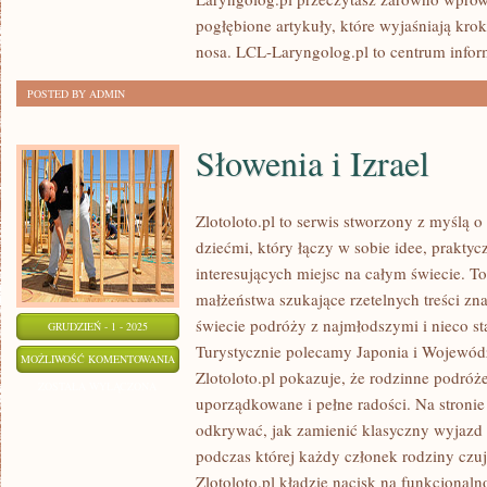
pogłębione artykuły, które wyjaśniają kro
nosa. LCL-Laryngolog.pl to centrum inform
POSTED BY ADMIN
Słowenia i Izrael
Zlotoloto.pl to serwis stworzony z myślą 
dziećmi, który łączy w sobie idee, praktyc
interesujących miejsc na całym świecie. T
małżeństwa szukające rzetelnych treści z
świecie podróży z najmłodszymi i nieco s
GRUDZIEŃ - 1 - 2025
Turystycznie polecamy Japonia i Wojewód
SŁOWENIA
MOŻLIWOŚĆ KOMENTOWANIA
Zlotoloto.pl pokazuje, że rodzinne podróż
I
ZOSTAŁA WYŁĄCZONA
uporządkowane i pełne radości. Na stroni
IZRAEL
odkrywać, jak zamienić klasyczny wyjaz
podczas której każdy członek rodziny czu
Zlotoloto.pl kładzie nacisk na funkcjonalno