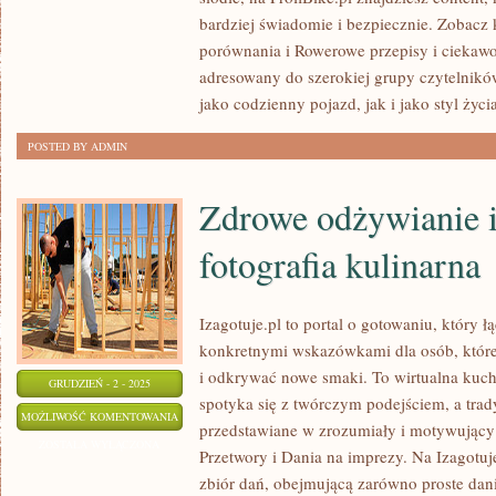
I
bardziej świadomie i bezpiecznie. Zobacz
ROWER
porównania i Rowerowe przepisy i ciekawost
A
adresowany do szerokiej grupy czytelników
ZDROWY
jako codzienny pojazd, jak i jako styl życia
STYL
POSTED BY ADMIN
ŻYCIA
Zdrowe odżywianie i
fotografia kulinarna
Izagotuje.pl to portal o gotowaniu, który 
konkretnymi wskazówkami dla osób, które
i odkrywać nowe smaki. To wirtualna kuc
GRUDZIEŃ - 2 - 2025
spotyka się z twórczym podejściem, a trad
ZDROWE
MOŻLIWOŚĆ KOMENTOWANIA
przedstawiane w zrozumiały i motywujący
ODŻYWIANIE
ZOSTAŁA WYŁĄCZONA
Przetwory i Dania na imprezy. Na Izagotuj
I
zbiór dań, obejmującą zarówno proste dania