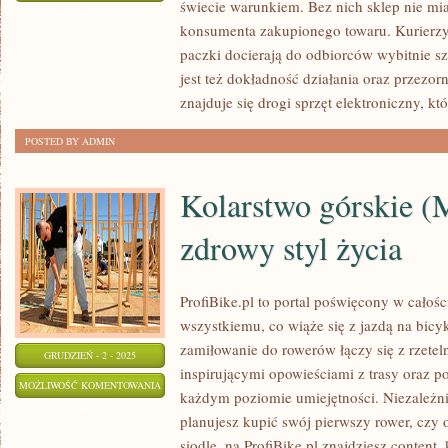
świecie warunkiem. Bez nich sklep nie mi
MYSTIC
ZOSTAŁA WYŁĄCZONA
konsumenta zakupionego towaru. Kurierzy 
paczki docierają do odbiorców wybitnie sz
jest też dokładność działania oraz przezo
znajduje się drogi sprzęt elektroniczny, kt
POSTED BY ADMIN
Kolarstwo górskie (
zdrowy styl życia
ProfiBike.pl to portal poświęcony w cało
wszystkiemu, co wiąże się z jazdą na bicy
zamiłowanie do rowerów łączy się z rzete
GRUDZIEŃ - 2 - 2025
inspirującymi opowieściami z trasy oraz 
KOLARSTWO
MOŻLIWOŚĆ KOMENTOWANIA
każdym poziomie umiejętności. Niezależni
GÓRSKIE
ZOSTAŁA WYŁĄCZONA
planujesz kupić swój pierwszy rower, czy
(MTB)
siodle, na ProfiBike.pl znajdziesz content