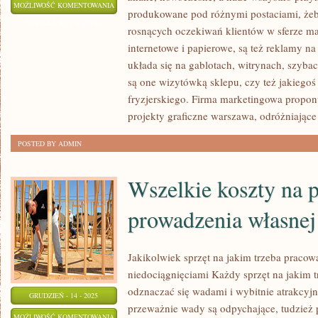
WYBRANIE
MOŻLIWOŚĆ KOMENTOWANIA
produkowane pod różnymi postaciami, żeb
DOBREGO
ZOSTAŁA WYŁĄCZONA
rosnących oczekiwań klientów w sferze ma
UBEZPIECZENIA
internetowe i papierowe, są też reklamy na
MOŻE
układa się na gablotach, witrynach, szyb
SIĘ
są one wizytówką sklepu, czy też jakiego
PRZYDAĆ
fryzjerskiego. Firma marketingowa proponu
W
projekty graficzne warszawa, odróżniające 
WIELU
POSTED BY ADMIN
Wszelkie koszty na 
prowadzenia własnej
Jakikolwiek sprzęt na jakim trzeba praco
niedociągnięciami Każdy sprzęt na jakim 
odznaczać się wadami i wybitnie atrakcyj
GRUDZIEŃ - 14 - 2025
przeważnie wady są odpychające, tudzież p
WSZELKIE
MOŻLIWOŚĆ KOMENTOWANIA