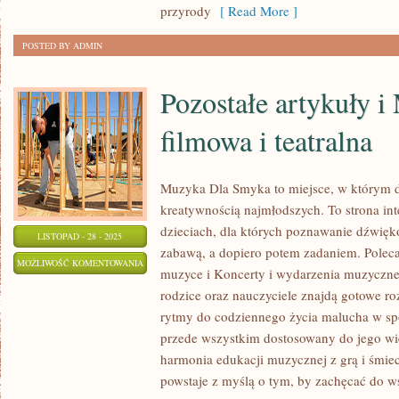
przyrody
[ Read More ]
POSTED BY ADMIN
Pozostałe artykuły 
filmowa i teatralna
Muzyka Dla Smyka to miejsce, w którym d
kreatywnością najmłodszych. To strona in
dzieciach, dla których poznawanie dźwię
LISTOPAD - 28 - 2025
zabawą, a dopiero potem zadaniem. Poleca
POZOSTAŁE
MOŻLIWOŚĆ KOMENTOWANIA
muzyce i Koncerty i wydarzenia muzyczn
ARTYKUŁY
ZOSTAŁA WYŁĄCZONA
rodzice oraz nauczyciele znajdą gotowe ro
I
rytmy do codziennego życia malucha w sp
MUZYKA
przede wszystkim dostosowany do jego w
FILMOWA
harmonia edukacji muzycznej z grą i śmie
I
powstaje z myślą o tym, by zachęcać do 
TEATRALNA