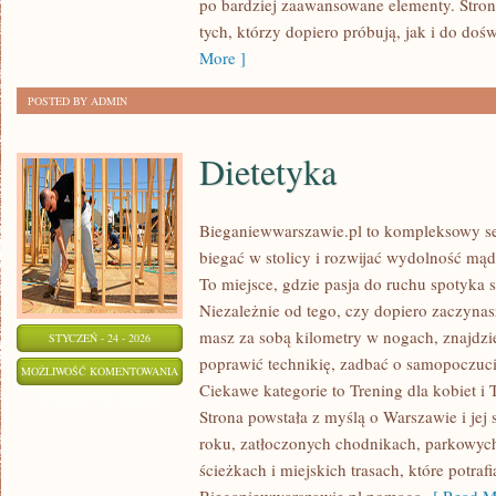
po bardziej zaawansowane elementy. Stron
I
tych, którzy dopiero próbują, jak i do doś
TRADYCJACH
More ]
POSTED BY ADMIN
Dietetyka
Bieganiewwarszawie.pl to kompleksowy ser
biegać w stolicy i rozwijać wydolność mądr
To miejsce, gdzie pasja do ruchu spotyka 
Niezależnie od tego, czy dopiero zaczynasz
masz za sobą kilometry w nogach, znajdzi
STYCZEŃ - 24 - 2026
poprawić technikię, zadbać o samopoczuci
DIETETYKA
MOŻLIWOŚĆ KOMENTOWANIA
Ciekawe kategorie to Trening dla kobiet i 
ZOSTAŁA WYŁĄCZONA
Strona powstała z myślą o Warszawie i jej
roku, zatłoczonych chodnikach, parkowych
ścieżkach i miejskich trasach, które potra