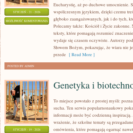
Eucharystię, aż po duchowe umocnienie. S
współczesnym językiem, dzięki czemu treś
STYCZEŃ - 21 - 2026
głęboko zaangażowanych, jak i do tych, kt
LITURGIA
MOŻLIWOŚĆ KOMENTOWANIA
Polecamy także: Kościół i Życie zakonne. 
I
ZOSTAŁA WYŁĄCZONA
teksty, które pomagają rozumieć znaczenie
ŚWIĘTA
wydaje się czasem oczywiste. Autorzy po
KOŚCIELNE
Słowem Bożym, pokazując, że wiara nie jes
przede
[ Read More ]
POSTED BY ADMIN
Genetyka i biotechn
To miejsce powstało z prostej myśli: pozn
sucha. Ten serwis popularnonaukowy poka
informacji może być codzienną inspiracją. 
wrażenie, że szkolne tematy są przegadane,
omówienia, które pomagają ogarnąć nawet
STYCZEŃ - 19 - 2026