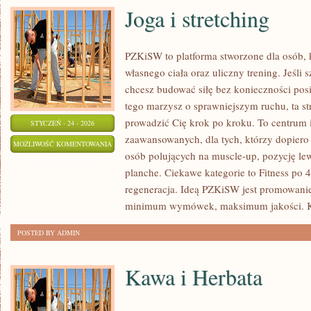
Joga i stretching
PZKiSW to platforma stworzone dla osób, 
własnego ciała oraz uliczny trening. Jeśli
chcesz budować siłę bez konieczności posi
tego marzysz o sprawniejszym ruchu, ta str
prowadzić Cię krok po kroku. To centrum i
STYCZEŃ - 24 - 2026
zaawansowanych, dla tych, którzy dopiero 
JOGA
MOŻLIWOŚĆ KOMENTOWANIA
osób polujących na muscle-up, pozycję le
I
ZOSTAŁA WYŁĄCZONA
planche. Ciekawe kategorie to Fitness po 4
STRETCHING
regeneracja. Ideą PZKiSW jest promowani
minimum wymówek, maksimum jakości. Ka
POSTED BY ADMIN
Kawa i Herbata