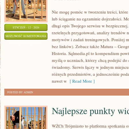
Nie mogę pomóc w tworzeniu treści, które 
lub ściąganie na egzaminie dojrzałości. M
długi opis Twojego serwisu w bezpiecznej, 
STYCZEŃ - 12 - 2026
rzetelnych przygotowań, analizy trendów 
EGZAMIN
MOŻLIWOŚĆ KOMENTOWANIA
motywów i zadań treningowych. Poniżej m
WSTĘPNY
ZOSTAŁA WYŁĄCZONA
bez linków). Zobacz także Matura – Geogr
NA
Historia. Sqlmedia.pl to kompendium powt
STUDIA
myślą o uczniach, którzy chcą podejść d
–
świadomy. Serwis łączy w jednym miejscu 
CHEMIA
różnych przedmiotów, a jednocześnie podaj
nawet w
[ Read More ]
POSTED BY ADMIN
Najlepsze punkty w
WŻCh Trójmiasto to platforma spotkania 