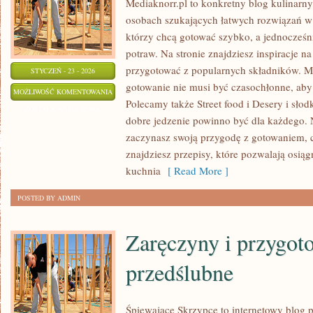
Mediaknorr.pl to konkretny blog kulinarny
osobach szukających łatwych rozwiązań w 
którzy chcą gotować szybko, a jednocześ
potraw. Na stronie znajdziesz inspiracje n
przygotować z popularnych składników. Me
STYCZEŃ - 23 - 2026
gotowanie nie musi być czasochłonne, aby 
KAWA
MOŻLIWOŚĆ KOMENTOWANIA
Polecamy także Street food i Desery i słodk
I
ZOSTAŁA WYŁĄCZONA
dobre jedzenie powinno być dla każdego. N
HERBATA
zaczynasz swoją przygodę z gotowaniem, c
znajdziesz przepisy, które pozwalają osiąg
kuchnia
[ Read More ]
POSTED BY ADMIN
Zaręczyny i przygot
przedślubne
Śpiewające Skrzypce to internetowy blog 