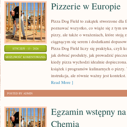
Pizzerie w Europie
Pizza Dog Field to zakątek stworzone dla 
poznawać wszystko, co wiąże się z tym uw
pizzy, ale także o wrażeniach, które stoj
ciągnącym się serem i dodatkami dopasow
Pizza Dog Field liczy się praktyka, czyli k
STYCZEŃ - 13 - 2026
jak dobrać produkty, jak prowadzić piecze
PIZZERIE
MOŻLIWOŚĆ KOMENTOWANIA
kiedy pizza wychodzi idealnie dopieczona.
W
ZOSTAŁA WYŁĄCZONA
książek i programów kulinarnych o pizzy. 
EUROPIE
instrukcja, ale równie ważny jest kontekst.
Read More ]
POSTED BY ADMIN
Egzamin wstępny na 
Chemia