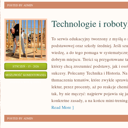
POSTED BY ADMIN
Technologie i robot
To serwis edukacyjny tworzony z myślą o 
podstawowej oraz szkoły średniej. Jeśli sz
wiedzę, a do tego pomaga w systematyczny
dobrym miejscu. Treści są przygotowane ta
którzy chcą zrozumieć podstawy, jak i oso
STYCZEŃ - 15 - 2026
sukcesy. Polecamy Technika i Historia. Na 
TECHNOLOGIE
MOŻLIWOŚĆ KOMENTOWANIA
tłumaczenia tematów, które zwykle sprawiaj
I
ZOSTAŁA WYŁĄCZONA
lektur, przez procenty, aż po reakcje chem
ROBOTYKA
tak, by nie męczyć: najpierw pojawia się 
konkretne zasady, a na końcu mini-trening,
Read More ]
POSTED BY ADMIN