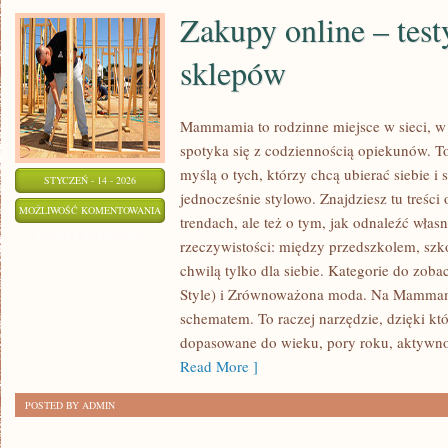
Zakupy online – test
sklepów
Mammamia to rodzinne miejsce w sieci, 
spotyka się z codziennością opiekunów. T
myślą o tych, którzy chcą ubierać siebie i
STYCZEŃ - 14 - 2026
jednocześnie stylowo. Znajdziesz tu treści
ZAKUPY
MOŻLIWOŚĆ KOMENTOWANIA
trendach, ale też o tym, jak odnaleźć włas
ONLINE
ZOSTAŁA WYŁĄCZONA
rzeczywistości: między przedszkolem, szko
–
chwilą tylko dla siebie. Kategorie do zoba
TESTY
Style) i Zrównoważona moda. Na Mammam
MAREK
schematem. To raczej narzędzie, dzięki któ
I
dopasowane do wieku, pory roku, aktywno
SKLEPÓW
Read More ]
POSTED BY ADMIN