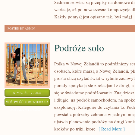
Sednem serwisu są przepisy na domowe dr
BROWARNICTWO
wariacje, aż po nowoczesne kompozycje dla
Każdy pomysł jest opisany tak, byś mógł
[
POSTED BY ADMIN
Podróże solo
Polka w Nowej Zelandii to podróżniczy se
osobach, które marzą o Nowej Zelandii, p
prostu chcą czytać świat w rytmie zachwyt
porady spotykają się z relacjami z drogi,
się w świadome podróżowanie. Znajdziesz t
STYCZEŃ - 17 - 2026
i długie, na podróż samochodem, na spoko
PODRÓŻE
MOŻLIWOŚĆ KOMENTOWANIA
eksplorację. Kategorie do czytania to: Pod
SOLO
ZOSTAŁA WYŁĄCZONA
powstał z potrzeby zebrania w jednym mie
ułatwia planowanie podróży na drugi koni
kroków po triki, które
[ Read More ]