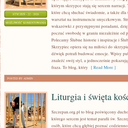
którym skrzypce stają się sercem narracji.
które chcą słuchać świadomie, a także dla 
STYCZEŃ - 22 - 2026
warsztat na instrumencie smyczkowym. Str
ZARĘCZYNY
MOŻLIWOŚĆ KOMENTOWANIA
wskazówki z przystępnymi poradami, dzię
I
ZOSTAŁA WYŁĄCZONA
poczuć swobodę w graniu niezależnie od
PRZYGOTOWANIA
Polecamy Ślubne historie i inspiracje i Śl
PRZEDŚLUBNE
Skrzypiec opiera się na miłości do skrzypi
dźwięk potrafi budować emocje. Wpisy pu
znaleźć swój styl, a jednocześnie pokazuj
fraza. To blog, który
[ Read More ]
POSTED BY ADMIN
Liturgia i święta koś
Szczepan.org.pl to blog poświęcony ducho
którego sercem jest temat parafii św. Szcz
osób, które chcą głębiej poznać codziennoś