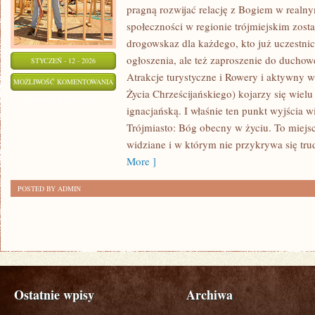
pragną rozwijać relację z Bogiem w realnym
społeczności w regionie trójmiejskim zost
drogowskaz dla każdego, kto już uczestnic
ogłoszenia, ale też zaproszenie do duchow
STYCZEŃ - 12 - 2026
Atrakcje turystyczne i Rowery i aktywn
NAJLEPSZE
MOŻLIWOŚĆ KOMENTOWANIA
Życia Chrześcijańskiego) kojarzy się wie
PUNKTY
ZOSTAŁA WYŁĄCZONA
ignacjańską. I właśnie ten punkt wyjścia 
WIDOKOWE
Trójmiasto: Bóg obecny w życiu. To miejsc
widziane i w którym nie przykrywa się tr
More ]
POSTED BY ADMIN
Ostatnie wpisy
Archiwa