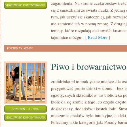
zagadnienia. Na stronie czeka zestaw treśc
GENETYKA
MOŻLIWOŚĆ KOMENTOWANIA
się z smaczkami ze świata nauki. Z jednej 
I
ZOSTAŁA WYŁĄCZONA
tym, jak uczyć się skuteczniej, jak rozwija
BIOTECHNOLOGIA
nie zamienić ich w nocną zmorę. Z drugiej 
tematy, które rozpalają ciekawość: kosmo
tajemnice mózgu,
[ Read More ]
POSTED BY ADMIN
Piwo i browarnictwo
zrobdrinka.pl to praktyczne miejsce dla os
przygotować proste drinki w domu – bez b
egzotycznych składników. To biblioteka 
które da się zrobić z tego, co często częst
dosładzaczy, dodatków i kostek lodu. Str
STYCZEŃ - 18 - 2026
mieszanie smaków było intuicyjne, a efek
PIWO
MOŻLIWOŚĆ KOMENTOWANIA
Polecamy takie kategorie jak: Porady barm
I
ZOSTAŁA WYŁĄCZONA