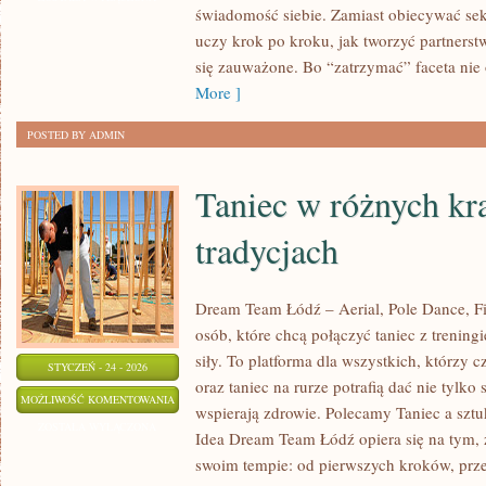
świadomość siebie. Zamiast obiecywać sekr
RELACJE
uczy krok po kroku, jak tworzyć partnerst
A
się zauważone. Bo “zatrzymać” faceta nie
ROZWÓJ
More ]
OSOBISTY
POSTED BY ADMIN
Taniec w różnych kra
tradycjach
Dream Team Łódź – Aerial, Pole Dance, Fit
osób, które chcą połączyć taniec z trening
siły. To platforma dla wszystkich, którzy 
STYCZEŃ - 24 - 2026
oraz taniec na rurze potrafią dać nie tylko s
TANIEC
MOŻLIWOŚĆ KOMENTOWANIA
wspierają zdrowie. Polecamy Taniec a sztuk
W
ZOSTAŁA WYŁĄCZONA
Idea Dream Team Łódź opiera się na tym,
RÓŻNYCH
swoim tempie: od pierwszych kroków, prze
KRAJACH