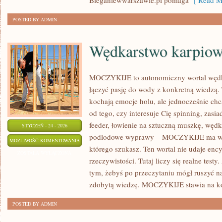
Bieganiewwarszawie.pl pomaga
[ Read M
POSTED BY ADMIN
Wędkarstwo karpio
MOCZYKIJE to autonomiczny wortal wędkar
łączyć pasję do wody z konkretną wiedzą. 
kochają emocje holu, ale jednocześnie chc
od tego, czy interesuje Cię spinning, zasi
feeder, łowienie na sztuczną muszkę, węd
STYCZEŃ - 24 - 2026
podlodowe wyprawy – MOCZYKIJE ma w so
WĘDKARSTWO
MOŻLIWOŚĆ KOMENTOWANIA
którego szukasz. Ten wortal nie udaje enc
KARPIOWE
ZOSTAŁA WYŁĄCZONA
rzeczywistości. Tutaj liczy się realne testy
tym, żebyś po przeczytaniu mógł ruszyć n
zdobytą wiedzę. MOCZYKIJE stawia na ko
POSTED BY ADMIN