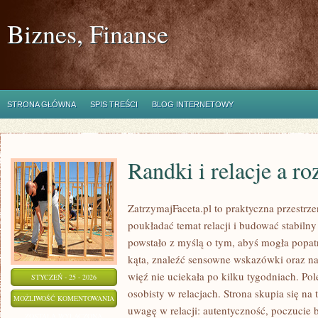
Biznes, Finanse
STRONA GŁÓWNA
SPIS TREŚCI
BLOG INTERNETOWY
Randki i relacje a r
ZatrzymajFaceta.pl to praktyczna przestrze
poukładać temat relacji i budować stabilny
powstało z myślą o tym, abyś mogła popat
kąta, znaleźć sensowne wskazówki oraz n
więź nie uciekała po kilku tygodniach. P
STYCZEŃ - 25 - 2026
osobisty w relacjach. Strona skupia się n
RANDKI
MOŻLIWOŚĆ KOMENTOWANIA
uwagę w relacji: autentyczność, poczucie 
I
ZOSTAŁA WYŁĄCZONA