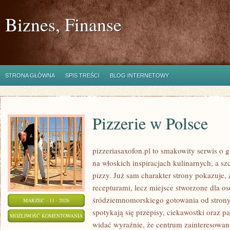
Biznes, Finanse
STRONA GŁÓWNA
SPIS TREŚCI
BLOG INTERNETOWY
Pizzerie w Polsce
pizzeriasaxofon.pl to smakowity serwis o g
na włoskich inspiracjach kulinarnych, a s
pizzy. Już sam charakter strony pokazuje, ż
recepturami, lecz miejsce stworzone dla o
śródziemnomorskiego gotowania od strony 
MARZEC - 11 - 2026
spotykają się przepisy, ciekawostki oraz p
PIZZERIE
MOŻLIWOŚĆ KOMENTOWANIA
widać wyraźnie, że centrum zainteresowan
W
ZOSTAŁA WYŁĄCZONA