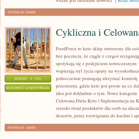
ważne jest śledzenie nowości
[ Read More
POSTED BY ADMIN
Cykliczna i Celowan
FoodForce to keto sklep stworzony dla osó
bez poczucia, że ciągle z czegoś rezygnuj
spotykają się z podejściem nowoczesnym: 
wspierają styl życia oparty na wysokotłus
jednocześnie pomagają utrzymać kontrolę 
MARZEC - 8 - 2026
przestrzeni, gdzie keto jest proste na co dz
CYKLICZNA
MOŻLIWOŚĆ KOMENTOWANIA
idea jest dokładnie o tym. Nowe kategorie 
I
ZOSTAŁA WYŁĄCZONA
Celowana Dieta Keto i Suplementacja na K
CELOWANA
szeroki świat produktów dla osób na diec
DIETA
deserów, przez rozwiązania do kuchni i spi
KETO
POSTED BY ADMIN