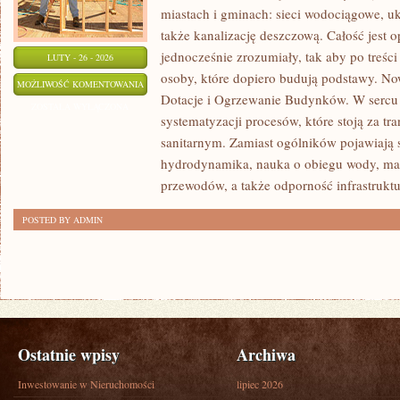
miastach i gminach: sieci wodociągowe, u
także kanalizację deszczową. Całość jest o
jednocześnie zrozumiały, tak aby po treści
LUTY - 26 - 2026
osoby, które dopiero budują podstawy. Now
CASE
MOŻLIWOŚĆ KOMENTOWANIA
Dotacje i Ogrzewanie Budynków. W sercu s
STUDY
ZOSTAŁA WYŁĄCZONA
systematyzacji procesów, które stoją za t
I
sanitarnym. Zamiast ogólników pojawiają s
REALIZACJE
hydrodynamika, nauka o obiegu wody, m
przewodów, a także odporność infrastruktu
POSTED BY ADMIN
Ostatnie wpisy
Archiwa
Inwestowanie w Nieruchomości
lipiec 2026