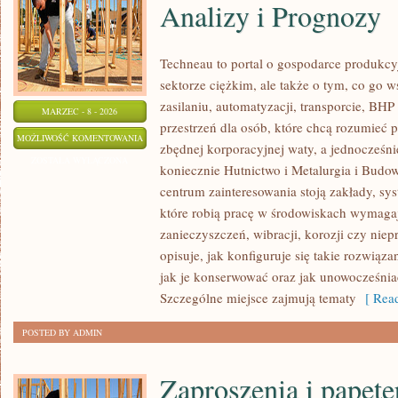
Analizy i Prognozy
Techneau to portal o gospodarce produkcy
sektorze ciężkim, ale także o tym, co go w
zasilaniu, automatyzacji, transporcie, BH
MARZEC - 8 - 2026
przestrzeń dla osób, które chcą rozumieć
RYNEK
MOŻLIWOŚĆ KOMENTOWANIA
zbędnej korporacyjnej waty, a jednocześni
PRZEMYSŁU
ZOSTAŁA WYŁĄCZONA
koniecznie Hutnictwo i Metalurgia i Budow
CIĘŻKIEGO:
centrum zainteresowania stoją zakłady, sy
ANALIZY
które robią pracę w środowiskach wymagaj
I
zanieczyszczeń, wibracji, korozji czy nie
PROGNOZY
opisuje, jak konfiguruje się takie rozwiąz
jak je konserwować oraz jak unowocześnia
Szczególne miejsce zajmują tematy
[ Read
POSTED BY ADMIN
Zaproszenia i papete