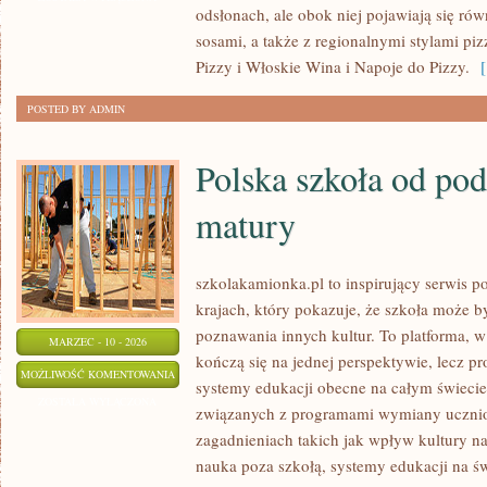
odsłonach, ale obok niej pojawiają się ró
POLSCE
sosami, a także z regionalnymi stylami piz
Pizzy i Włoskie Wina i Napoje do Pizzy.
[ 
POSTED BY ADMIN
Polska szkoła od po
matury
szkolakamionka.pl to inspirujący serwis 
krajach, który pokazuje, że szkoła może 
poznawania innych kultur. To platforma, w
MARZEC - 10 - 2026
kończą się na jednej perspektywie, lecz p
POLSKA
MOŻLIWOŚĆ KOMENTOWANIA
systemy edukacji obecne na całym świecie.
SZKOŁA
ZOSTAŁA WYŁĄCZONA
związanych z programami wymiany uczniow
OD
zagadnieniach takich jak wpływ kultury na
PODSTAWÓWKI
nauka poza szkołą, systemy edukacji na św
DO