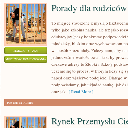
Porady dla rodziców
To miejsce stworzone z myślą o kształceni
tylko jako szkolna nauka, ale też jako ro
edukacyjny łączy konkretne podpowiedzi 
młodzieży, bliskim oraz wychowawcom poru
w sposób zrozumiały. Zależy nam, aby nauk
MARZEC - 8 - 2026
jednocześnie wartościowa – tak, by prowa
PORADY
MOŻLIWOŚĆ KOMENTOWANIA
Ciekawe adresy to Źłobki i Szkoły podstaw
DLA
ZOSTAŁA WYŁĄCZONA
uczenie się to proces, w którym liczy się
RODZICÓW
napęd oraz właściwe podejście. Dlatego w 
podpowiadamy, jak układać naukę, jak dzie
oraz jak
[ Read More ]
POSTED BY ADMIN
Rynek Przemysłu Ci