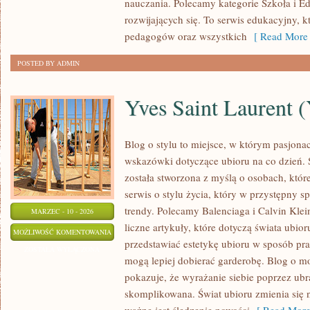
nauczania. Polecamy kategorie Szkoła i E
MATURY
rozwijających się. To serwis edukacyjny, 
pedagogów oraz wszystkich
[ Read More 
POSTED BY ADMIN
Yves Saint Laurent 
Blog o stylu to miejsce, w którym pasjona
wskazówki dotyczące ubioru na co dzień. 
została stworzona z myślą o osobach, któr
serwis o stylu życia, który w przystępny s
trendy. Polecamy Balenciaga i Calvin Klei
MARZEC - 10 - 2026
liczne artykuły, które dotyczą świata ubioru
YVES
MOŻLIWOŚĆ KOMENTOWANIA
przedstawiać estetykę ubioru w sposób pra
SAINT
ZOSTAŁA WYŁĄCZONA
mogą lepiej dobierać garderobę. Blog o m
LAURENT
pokazuje, że wyrażanie siebie poprzez ubr
(YSL)
skomplikowana. Świat ubioru zmienia się 