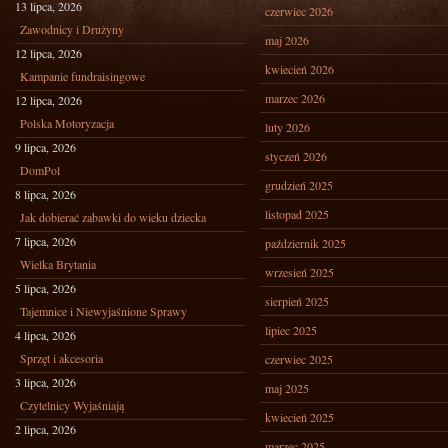
13 lipca, 2026
czerwiec 2026
Zawodnicy i Drużyny
maj 2026
12 lipca, 2026
kwiecień 2026
Kampanie fundraisingowe
marzec 2026
12 lipca, 2026
Polska Motoryzacja
luty 2026
9 lipca, 2026
styczeń 2026
DomPol
grudzień 2025
8 lipca, 2026
listopad 2025
Jak dobierać zabawki do wieku dziecka
7 lipca, 2026
październik 2025
Wielka Brytania
wrzesień 2025
5 lipca, 2026
sierpień 2025
Tajemnice i Niewyjaśnione Sprawy
lipiec 2025
4 lipca, 2026
Sprzęt i akcesoria
czerwiec 2025
3 lipca, 2026
maj 2025
Czytelnicy Wyjaśniają
kwiecień 2025
2 lipca, 2026
marzec 2025