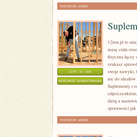
POSTED BY ADMIN
Suplem
12ton.pl to mi
masę ciała ora
fizyczna łączy 
szukasz spraw
swoje nawyki, 
LUTY - 24 - 2026
nie do ideałów 
SUPLEMENTY
MOŻLIWOŚĆ KOMENTOWANIA
Suplementy i o
I
ZOSTAŁA WYŁĄCZONA
odpoczynkiem,
ODŻYWKI
dietą a nastaw
sprawności jak 
POSTED BY ADMIN