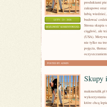
produktami pie
zakupowe oraz 
lubią wiedzieć,
budować codzi
LUTY - 23 - 2026
Strona skupia s
ORIFLAME
MOŻLIWOŚĆ KOMENTOWANIA
ciągłość, ale t
(SZWECJA)
ZOSTAŁA WYŁĄCZONA
(USA). Motywem
nie tylko na t
pojęcia, tłuma
oczyszczaniem,
POSTED BY ADMIN
Skupy i
makmetalik.pl 
wykorzystania 
które chcą lepi