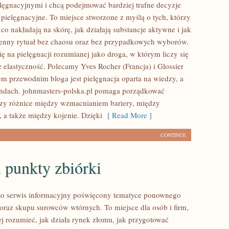
lęgnacyjnymi i chcą podejmować bardziej trafne decyzje
pielęgnacyjne. To miejsce stworzone z myślą o tych, którzy
 co nakładają na skórę, jak działają substancje aktywne i jak
enny rytuał bez chaosu oraz bez przypadkowych wyborów.
ię na pielęgnacji rozumianej jako droga, w którym liczy się
eż elastyczność. Polecamy Yves Rocher (Francja) i Glossier
 przewodnim bloga jest pielęgnacja oparta na wiedzy, a
rendach. johnmasters-polska.pl pomaga porządkować
czy różnice między wzmacnianiem bariery, między
 a także między kojenie. Dzięki
[ Read More ]
CONTINUE
 punkty zbiórki
to serwis informacyjny poświęcony tematyce ponownego
oraz skupu surowców wtórnych. To miejsce dla osób i firm,
ej rozumieć, jak działa rynek złomu, jak przygotować