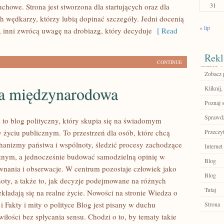
31
howe. Strona jest stworzona dla startujących oraz dla
 wędkarzy, którzy lubią dopinać szczegóły. Jedni docenią
« lip
, inni zwrócą uwagę na drobiazg, który decyduje
[ Read
Rekl
CONTINUE
Zobacz p
ka międzynarodowa
Kliknij,
Poznaj 
Sprawdź
l to blog polityczny, który skupia się na świadomym
w życiu publicznym. To przestrzeń dla osób, które chcą
Przeczyt
anizmy państwa i wspólnoty, śledzić procesy zachodzące
Internet
znym, a jednocześnie budować samodzielną opinię w
Blog
wnania i obserwacje. W centrum pozostaje człowiek jako
Blog
oty, a także to, jak decyzje podejmowane na różnych
Tutaj
kładają się na realne życie. Nowości na stronie Wiedza o
i Fakty i mity o polityce Blog jest pisany w duchu
Strona
iłości bez spłycania sensu. Chodzi o to, by tematy takie