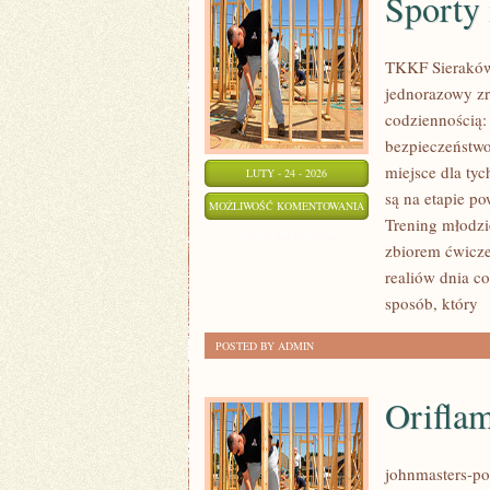
Sporty
TKKF Sieraków 
jednorazowy zr
codziennością:
bezpieczeństwo
miejsce dla tyc
LUTY - 24 - 2026
są na etapie po
SPORTY
MOŻLIWOŚĆ KOMENTOWANIA
Trening młodzie
INDYWIDUALNE
ZOSTAŁA WYŁĄCZONA
zbiorem ćwicze
realiów dnia 
sposób, który
[
POSTED BY ADMIN
Orifla
johnmasters-pol