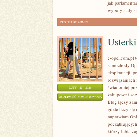
jak parlamenta
wybory stały si
POSTED BY ADMIN
Usterki
e-opel.com.pl 
samochody Opel
eksploatacji, 
rozwiązaniach 
świadomiej poz
LUTY - 25 - 2026
zakupowe i ser
USTERKI
MOŻLIWOŚĆ KOMENTOWANIA
Blog łączy zai
I
ZOSTAŁA WYŁĄCZONA
gdzie liczy się
NAPRAWY
naprawiam Opla
początkujących
którzy lubią za