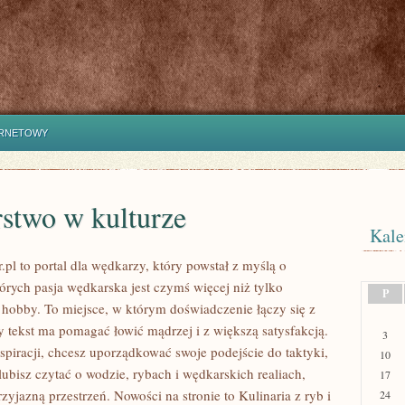
ERNETOWY
stwo w kulturze
Kale
.pl to portal dla wędkarzy, który powstał z myślą o
órych pasja wędkarska jest czymś więcej niż tylko
P
bby. To miejsce, w którym doświadczenie łączy się z
y tekst ma pomagać łowić mądrzej i z większą satysfakcją.
3
nspiracji, chcesz uporządkować swoje podejście do taktyki,
10
lubisz czytać o wodzie, rybach i wędkarskich realiach,
17
rzyjazną przestrzeń. Nowości na stronie to Kulinaria z ryb i
24