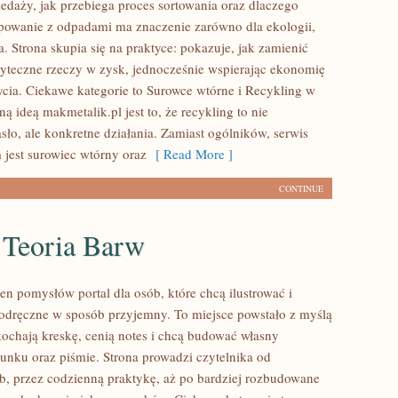
edaży, jak przebiega proces sortowania oraz dlaczego
powanie z odpadami ma znaczenie zarówno dla ekologii,
ela. Strona skupia się na praktyce: pokazuje, jak zamienić
yteczne rzeczy w zysk, jednocześnie wspierając ekonomię
ia. Ciekawe kategorie to Surowce wtórne i Recykling w
ą ideą makmetalik.pl jest to, że recykling to nie
sło, ale konkretne działania. Zamiast ogólników, serwis
 jest surowiec wtórny oraz
[ Read More ]
CONTINUE
 Teoria Barw
łen pomysłów portal dla osób, które chcą ilustrować i
odręczne w sposób przyjemny. To miejsce powstało z myślą
 kochają kreskę, cenią notes i chcą budować własny
sunku oraz piśmie. Strona prowadzi czytelnika od
b, przez codzienną praktykę, aż po bardziej rozbudowane