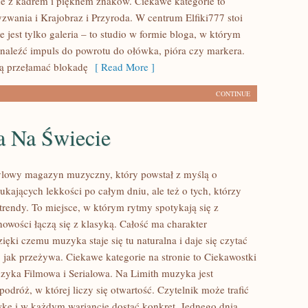
e z kadrem i pięknem znaków. Ciekawe kategorie to
zwania i Krajobraz i Przyroda. W centrum Elfiki777 stoi
ie jest tylko galeria – to studio w formie bloga, w którym
aleźć impuls do powrotu do ołówka, pióra czy markera.
ą przełamać blokadę
[ Read More ]
CONTINUE
 Na Świecie
stylowy magazyn muzyczny, który powstał z myślą o
ukających lekkości po całym dniu, ale też o tych, którzy
trendy. To miejsce, w którym rytmy spotykają się z
nowości łączą się z klasyką. Całość ma charakter
ęki czemu muzyka staje się tu naturalna i daje się czytać
, jak przeżywa. Ciekawe kategorie na stronie to Ciekawostki
yka Filmowa i Serialowa. Na Limith muzyka jest
podróż, w której liczy się otwartość. Czytelnik może trafić
wkę i w każdym wariancie dostać konkret. Jednego dnia