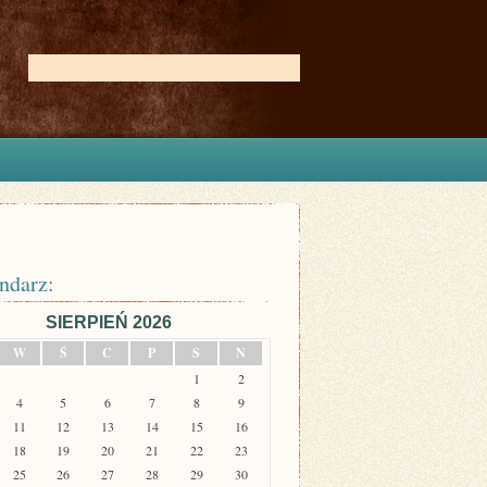
ndarz:
SIERPIEŃ 2026
W
Ś
C
P
S
N
1
2
4
5
6
7
8
9
11
12
13
14
15
16
18
19
20
21
22
23
25
26
27
28
29
30