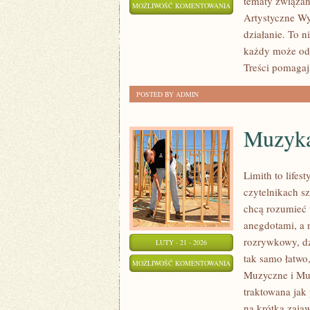
tematy związan
KOLOR
MOŻLIWOŚĆ KOMENTOWANIA
Artystyczne Wy
I
ZOSTAŁA WYŁĄCZONA
działanie. To n
TEORIA
każdy może odn
BARW
Treści pomagaj
POSTED BY ADMIN
Muzyka
Limith to life
czytelnikach sz
chcą rozumieć 
anegdotami, a 
rozrywkowy, dzi
LUTY - 21 - 2026
tak samo łatwo
MUZYKA
MOŻLIWOŚĆ KOMENTOWANIA
Muzyczne i Muz
NA
ZOSTAŁA WYŁĄCZONA
traktowana jak 
ŚWIECIE
na krótką zaja