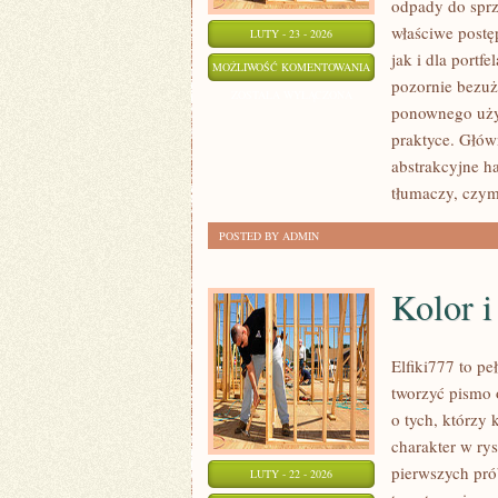
odpady do sprz
właściwe postę
LUTY - 23 - 2026
jak i dla portf
SKUPY
MOŻLIWOŚĆ KOMENTOWANIA
pozornie bezuż
I
ZOSTAŁA WYŁĄCZONA
ponownego użyc
PUNKTY
praktyce. Główn
ZBIÓRKI
abstrakcyjne ha
tłumaczy, czym
POSTED BY ADMIN
Kolor i
Elfiki777 to pe
tworzyć pismo 
o tych, którzy
charakter w ry
pierwszych pró
LUTY - 22 - 2026