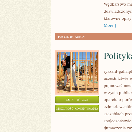
Wędkarstwo muc
KULTURZE
doświadczonych
klarowne opisy
More ]
POSTED BY ADMIN
Polity
ryszard-galla.p
uczestnictwie 
pojmować mech
w życiu public
oparciu o poró
LUTY - 25 - 2026
członek wspóln
POLITYKA
MOŻLIWOŚĆ KOMENTOWANIA
szczeblach prze
MIĘDZYNARODOWA
ZOSTAŁA WYŁĄCZONA
społeczeństwie 
tłumaczenia zaw