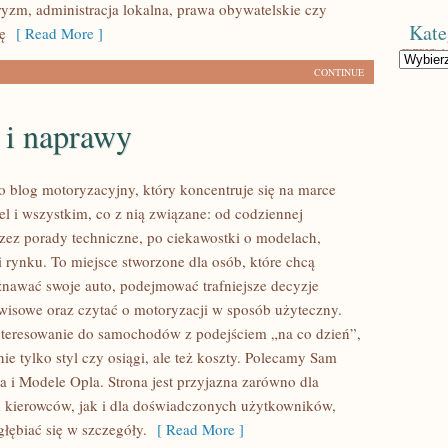
ryzm, administracja lokalna, prawa obywatelskie czy
Kate
ę
[ Read More ]
Kategorie
CONTINUE
 i naprawy
to blog motoryzacyjny, który koncentruje się na marce
 i wszystkim, co z nią związane: od codziennej
przez porady techniczne, po ciekawostki o modelach,
i rynku. To miejsce stworzone dla osób, które chcą
nawać swoje auto, podejmować trafniejsze decyzje
wisowe oraz czytać o motoryzacji w sposób użyteczny.
nteresowanie do samochodów z podejściem „na co dzień”,
 nie tylko styl czy osiągi, ale też koszty. Polecamy Sam
 i Modele Opla. Strona jest przyjazna zarówno dla
 kierowców, jak i dla doświadczonych użytkowników,
głębiać się w szczegóły.
[ Read More ]