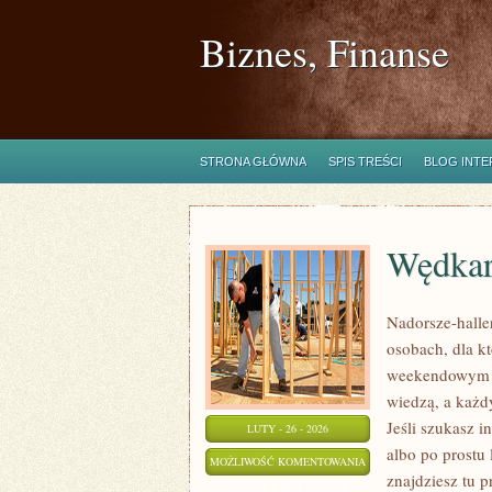
Biznes, Finanse
STRONA GŁÓWNA
SPIS TREŚCI
BLOG INT
Wędkar
Nadorsze-haller
osobach, dla kt
weekendowym ho
wiedzą, a każd
Jeśli szukasz i
LUTY - 26 - 2026
albo po prostu 
WĘDKARSTWO
MOŻLIWOŚĆ KOMENTOWANIA
znajdziesz tu p
W
ZOSTAŁA WYŁĄCZONA