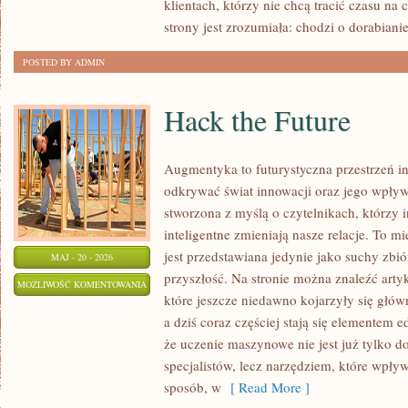
klientach, którzy nie chcą tracić czasu na
strony jest zrozumiała: chodzi o dorabiani
POSTED BY ADMIN
Hack the Future
Augmentyka to futurystyczna przestrzeń in
odkrywać świat innowacji oraz jego wpływ 
stworzona z myślą o czytelnikach, którzy i
inteligentne zmieniają nasze relacje. To m
jest przedstawiana jedynie jako suchy zbió
MAJ - 20 - 2026
przyszłość. Na stronie można znaleźć art
HACK
MOŻLIWOŚĆ KOMENTOWANIA
które jeszcze niedawno kojarzyły się głó
THE
ZOSTAŁA WYŁĄCZONA
a dziś coraz częściej stają się elementem
FUTURE
że uczenie maszynowe nie jest już tylko d
specjalistów, lecz narzędziem, które wpł
sposób, w
[ Read More ]