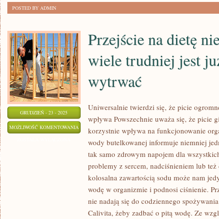
POSTED BY ADMIN
Przejście na dietę ni
wiele trudniej jest ju
wytrwać
Uniwersalnie twierdzi się, że picie ogromn
GRUDZIEŃ - 23 - 2025
wpływa Powszechnie uważa się, że picie g
PRZEJŚCIE
MOŻLIWOŚĆ KOMENTOWANIA
korzystnie wpływa na funkcjonowanie org
NA
ZOSTAŁA WYŁĄCZONA
wody butelkowanej informuje niemniej jedn
DIETĘ
tak samo zdrowym napojem dla wszystkich
NIE
problemy z sercem, nadciśnieniem lub też 
JEST
kolosalna zawartością sodu może nam jedy
TRUDNE.
wodę w organizmie i podnosi ciśnienie. P
nie nadają się do codziennego spożywania
O
Calivita, żeby zadbać o pitą wodę. Ze wz
WIELE