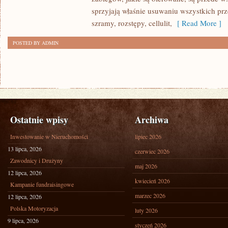
sprzyjają właśnie usuwaniu wszystkich prz
TRIUMFY
szramy, rozstępy, cellulit,
[ Read More ]
DOPIERO
OD
POSTED BY ADMIN
KILKUNASTU
Ostatnie wpisy
Archiwa
Inwestowanie w Nieruchomości
lipiec 2026
13 lipca, 2026
czerwiec 2026
Zawodnicy i Drużyny
maj 2026
12 lipca, 2026
kwiecień 2026
Kampanie fundraisingowe
marzec 2026
12 lipca, 2026
Polska Motoryzacja
luty 2026
9 lipca, 2026
styczeń 2026