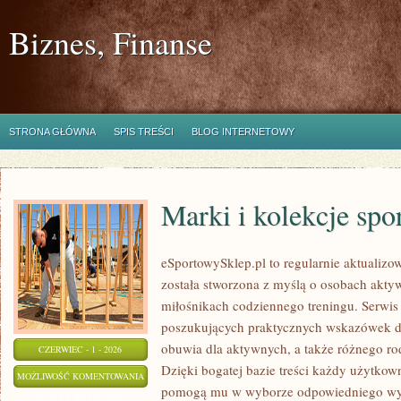
Biznes, Finanse
STRONA GŁÓWNA
SPIS TREŚCI
BLOG INTERNETOWY
Marki i kolekcje spo
eSportowySklep.pl to regularnie aktualizo
została stworzona z myślą o osobach akty
miłośnikach codziennego treningu. Serwis 
poszukujących praktycznych wskazówek do
obuwia dla aktywnych, a także różnego r
CZERWIEC - 1 - 2026
Dzięki bogatej bazie treści każdy użytkow
MARKI
MOŻLIWOŚĆ KOMENTOWANIA
pomogą mu w wyborze odpowiedniego wyp
I
ZOSTAŁA WYŁĄCZONA