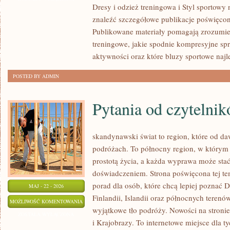
Dresy i odzież treningowa i Styl sportowy
KOLEKCJE
znaleźć szczegółowe publikacje poświęcone
SPORTOWE
Publikowane materiały pomagają zrozumie
treningowe, jakie spodnie kompresyjne sp
aktywności oraz które bluzy sportowe najl
POSTED BY ADMIN
Pytania od czytelni
skandynawski świat to region, które od d
podróżach. To północny region, w którym 
prostotą życia, a każda wyprawa może sta
doświadczeniem. Strona poświęcona tej te
porad dla osób, które chcą lepiej poznać D
MAJ - 22 - 2026
Finlandii, Islandii oraz północnych terenó
PYTANIA
MOŻLIWOŚĆ KOMENTOWANIA
wyjątkowe tło podróży. Nowości na stronie 
OD
ZOSTAŁA WYŁĄCZONA
i Krajobrazy. To internetowe miejsce dla t
CZYTELNIKÓW