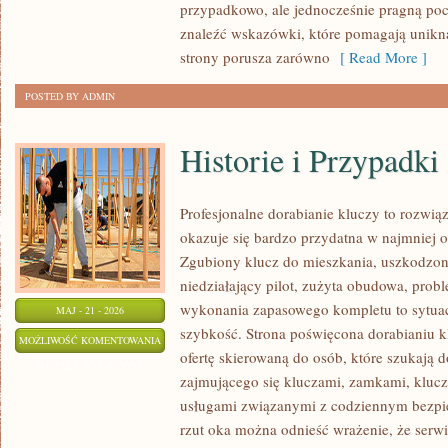
przypadkowo, ale jednocześnie pragną p
znaleźć wskazówki, które pomagają unik
strony porusza zarówno
[ Read More ]
POSTED BY ADMIN
Historie i Przypadki
Profesjonalne dorabianie kluczy to rozwiąz
okazuje się bardzo przydatna w najmnie
Zgubiony klucz do mieszkania, uszkodzo
niedziałający pilot, zużyta obudowa, pro
wykonania zapasowego kompletu to sytuacj
MAJ - 21 - 2026
szybkość. Strona poświęcona dorabianiu k
HISTORIE
MOŻLIWOŚĆ KOMENTOWANIA
ofertę skierowaną do osób, które szukają
I
ZOSTAŁA WYŁĄCZONA
zajmującego się kluczami, zamkami, klu
PRZYPADKI
usługami związanymi z codziennym bezpi
Z
rzut oka można odnieść wrażenie, że serwi
DRÓG