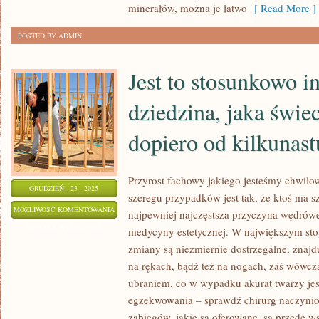
minerałów, można je łatwo
[ Read More ]
TRUDNIEJ
JEST
POSTED BY ADMIN
JUŻ
NA
Jest to stosunkowo 
NIEJ
WYTRWAĆ
dziedzina, jaka świe
dopiero od kilkunast
Przyrost fachowy jakiego jesteśmy chwil
GRUDZIEŃ - 23 - 2025
szeregu przypadków jest tak, że ktoś ma s
JEST
MOŻLIWOŚĆ KOMENTOWANIA
najpewniej najczęstsza przyczyna wędrówe
TO
ZOSTAŁA WYŁĄCZONA
medycyny estetycznej. W największym sto
STOSUNKOWO
zmiany są niezmiernie dostrzegalne, znajdu
INNOWACYJNA
na rękach, bądź też na nogach, zaś wówcza
DZIEDZINA,
ubraniem, co w wypadku akurat twarzy je
JAKA
egzekwowania – sprawdź chirurg naczyni
zabiegów, jakie są oferowane, są przede w
ŚWIECI