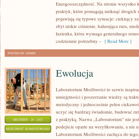
NA
Energooszczędność. Na stronie wszystko k
KATAKLIZMY
praktyk, które pomagają uniknąć drogich
pojawiają się typowe sytuacje: cieknący za
zbyt niskie ciśnienie, hałasująca rura, nie
łazienka, która wymaga generalnego remon
codziennie potrzebny –
[ Read More ]
POSTED BY ADMIN
Ewolucja
Laboratorium Możliwości to serwis inspir
umiejętności i poszerzanie wiedzy są trak
metodyczny i jednocześnie pełen ciekawoś
uczyć się bardziej świadomie, budować rut
z praktyką. Nazwa „Laboratorium” nie jes
GRUDZIEŃ - 28 - 2025
podejście oparte na weryfikowaniu, a nie 
EWOLUCJA
MOŻLIWOŚĆ KOMENTOWANIA
Laboratorium Możliwości zachęca do tego,
ZOSTAŁA WYŁĄCZONA