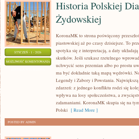
Historia Polskiej Di
Żydowskiej
KoronaMK to strona poświęcony przeszłośc
piastowskiej aż po czasy dzisiejsze. To pr
spotyka się z interpretacją, a daty układają
STYCZEŃ - 1 - 2026
skutków. Jeśli szukasz rzetelnego wprowa
HISTORIA
MOŻLIWOŚĆ KOMENTOWANIA
uchwycić sens przemian albo po prostu u
POLSKIEJ
ZOSTAŁA WYŁĄCZONA
ma być dokładnie taką mapą wędrówki. Now
DIASPORY
Legendy i Zabory i Powstania. Największą si
ŻYDOWSKIEJ
zdarzeń: z jednego konfliktu rodzi się kol
wpływa na losy społeczeństwa, a zwycięstw
załamaniami. KoronaMK skupia się na tym
Polski
[ Read More ]
POSTED BY ADMIN