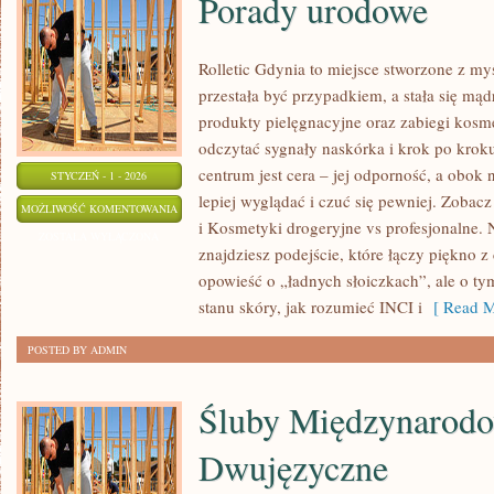
Porady urodowe
Rolletic Gdynia to miejsce stworzone z my
przestała być przypadkiem, a stała się mądr
produkty pielęgnacyjne oraz zabiegi kosm
odczytać sygnały naskórka i krok po kro
centrum jest cera – jej odporność, a obok 
STYCZEŃ - 1 - 2026
lepiej wyglądać i czuć się pewniej. Zobac
PORADY
MOŻLIWOŚĆ KOMENTOWANIA
i Kosmetyki drogeryjne vs profesjonalne. N
URODOWE
ZOSTAŁA WYŁĄCZONA
znajdziesz podejście, które łączy piękno z 
opowieść o „ładnych słoiczkach”, ale o ty
stanu skóry, jak rozumieć INCI i
[ Read M
POSTED BY ADMIN
Śluby Międzynarodo
Dwujęzyczne