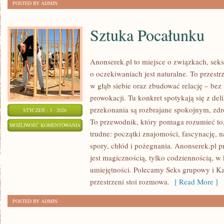
POSTED BY ADMIN
Sztuka Pocałunku
Anonserek.pl to miejsce o związkach, seks
o oczekiwaniach jest naturalne. To przestr
w głąb siebie oraz zbudować relację – bez 
prowokacji. Tu konkret spotykają się z del
przekonania są rozbrajane spokojnym, z
STYCZEŃ - 3 - 2026
To przewodnik, który pomaga rozumieć to
SZTUKA
MOŻLIWOŚĆ KOMENTOWANIA
trudne: początki znajomości, fascynację, n
POCAŁUNKU
ZOSTAŁA WYŁĄCZONA
spory, chłód i pożegnania. Anonserek.pl p
jest magicznością, tylko codziennością, w k
umiejętności. Polecamy Seks grupowy i Ka
przestrzeni stoi rozmowa.
[ Read More ]
POSTED BY ADMIN