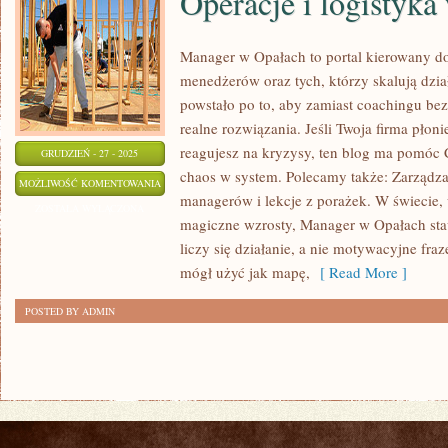
Operacje i logistyka
Manager w Opałach to portal kierowany d
menedżerów oraz tych, którzy skalują dzia
powstało po to, aby zamiast coachingu bez 
realne rozwiązania. Jeśli Twoja firma płoni
reagujesz na kryzysy, ten blog ma pomóc 
GRUDZIEŃ - 27 - 2025
chaos w system. Polecamy także: Zarządza
OPERACJE
MOŻLIWOŚĆ KOMENTOWANIA
managerów i lekcje z porażek. W świecie,
I
ZOSTAŁA WYŁĄCZONA
magiczne wzrosty, Manager w Opałach sta
LOGISTYKA
liczy się działanie, a nie motywacyjne fraz
W
mógł użyć jak mapę,
[ Read More ]
FIRMIE
POSTED BY ADMIN