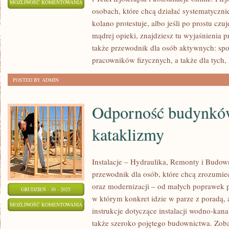
STRETCHING
MOŻLIWOŚĆ KOMENTOWANIA
osobach, które chcą działać systematycznie. 
I
ZOSTAŁA WYŁĄCZONA
kolano protestuje, albo jeśli po prostu czu
MOBILNOŚĆ
mądrej opieki, znajdziesz tu wyjaśnienia 
także przewodnik dla osób aktywnych: sp
pracowników fizycznych, a także dla tych,
POSTED BY ADMIN
Odporność budynkó
kataklizmy
Instalacje – Hydraulika, Remonty i Budow
przewodnik dla osób, które chcą zrozumie
oraz modernizacji – od małych poprawek p
GRUDZIEŃ - 30 - 2025
w którym konkret idzie w parze z poradą, a
ODPORNOŚĆ
MOŻLIWOŚĆ KOMENTOWANIA
instrukcje dotyczące instalacji wodno-kana
BUDYNKÓW
ZOSTAŁA WYŁĄCZONA
także szeroko pojętego budownictwa. Zobac