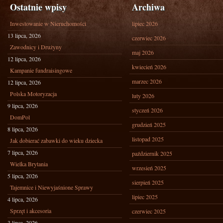
Ostatnie wpisy
Archiwa
Inwestowanie w Nieruchomości
lipiec 2026
13 lipca, 2026
czerwiec 2026
Zawodnicy i Drużyny
maj 2026
12 lipca, 2026
kwiecień 2026
Kampanie fundraisingowe
marzec 2026
12 lipca, 2026
Polska Motoryzacja
luty 2026
9 lipca, 2026
styczeń 2026
DomPol
grudzień 2025
8 lipca, 2026
listopad 2025
Jak dobierać zabawki do wieku dziecka
7 lipca, 2026
październik 2025
Wielka Brytania
wrzesień 2025
5 lipca, 2026
sierpień 2025
Tajemnice i Niewyjaśnione Sprawy
lipiec 2025
4 lipca, 2026
Sprzęt i akcesoria
czerwiec 2025
3 lipca, 2026