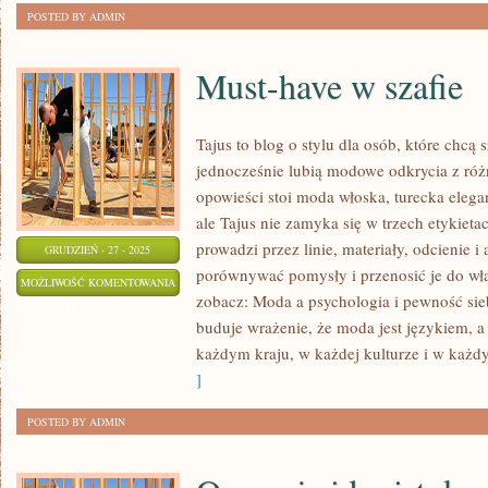
POSTED BY ADMIN
Must-have w szafie
Tajus to blog o stylu dla osób, które chcą 
jednocześnie lubią modowe odkrycia z różn
opowieści stoi moda włoska, turecka elega
ale Tajus nie zamyka się w trzech etykietach
prowadzi przez linie, materiały, odcienie i
GRUDZIEŃ - 27 - 2025
porównywać pomysły i przenosić je do wła
MUST-
MOŻLIWOŚĆ KOMENTOWANIA
zobacz: Moda a psychologia i pewność sie
HAVE
ZOSTAŁA WYŁĄCZONA
buduje wrażenie, że moda jest językiem, a
W
każdym kraju, w każdej kulturze i w każd
SZAFIE
]
POSTED BY ADMIN