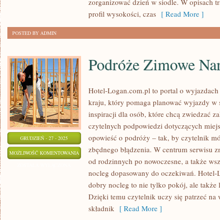
zorganizować dzień w siodle. W opisach tra
profil wysokości, czas
[ Read More ]
POSTED BY ADMIN
Podróże Zimowe Nart
Hotel-Logan.com.pl to portal o wyjazdac
kraju, który pomaga planować wyjazdy w 
inspiracji dla osób, które chcą zwiedzać za
czytelnych podpowiedzi dotyczących miejs
opowieść o podróży – tak, by czytelnik m
GRUDZIEŃ - 27 - 2025
zbędnego błądzenia. W centrum serwisu zn
PODRÓŻE
MOŻLIWOŚĆ KOMENTOWANIA
od rodzinnych po nowoczesne, a także ws
ZIMOWE
ZOSTAŁA WYŁĄCZONA
nocleg dopasowany do oczekiwań. Hotel-L
NARTY
dobry nocleg to nie tylko pokój, ale także
I
Dzięki temu czytelnik uczy się patrzeć na
KULIGI
składnik
[ Read More ]