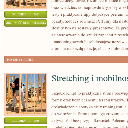
dobrze decydować, rozumieć różnice mię
oraz wiedzieć, co naprawdę kryje się w skł
testy i praktyczne tipy dotyczące perfum, 
GRUDZIEŃ - 30 - 2025
beauty. Zobacz również: Perfumy dla nasto
BIELIZNA
MOŻLIWOŚĆ KOMENTOWANIA
Beauty boxy i zestawy prezentowe. Ta prze
ZOSTAŁA WYŁĄCZONA
zainteresowanie do sztuki zapachu z rzetel
i marketingowych haseł dostajesz uczciwe
aromatu na każdą okazję, chcesz dobrać a
POSTED BY ADMIN
Stretching i mobilno
FizjoCoach.pl to praktyczna strona poświę
formy oraz bezpiecznemu terapii urazów. 
doświadczenie spotyka się z treningiem, a pl
do wdrożenia. Strona pomaga zrozumieć ci
aktywności bez przypadkowości. Polecamy 
GRUDZIEŃ - 30 - 2025
i TeleFizjoterapia i konsultacje online. Fi