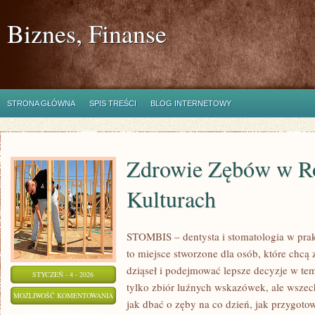
Biznes, Finanse
STRONA GŁÓWNA
SPIS TREŚCI
BLOG INTERNETOWY
Zdrowie Zębów w R
Kulturach
STOMBIS – dentysta i stomatologia w pra
to miejsce stworzone dla osób, które chcą
dziąseł i podejmować lepsze decyzje w tema
STYCZEŃ - 4 - 2026
tylko zbiór luźnych wskazówek, ale wsze
ZDROWIE
MOŻLIWOŚĆ KOMENTOWANIA
jak dbać o zęby na co dzień, jak przygotowa
ZĘBÓW
ZOSTAŁA WYŁĄCZONA