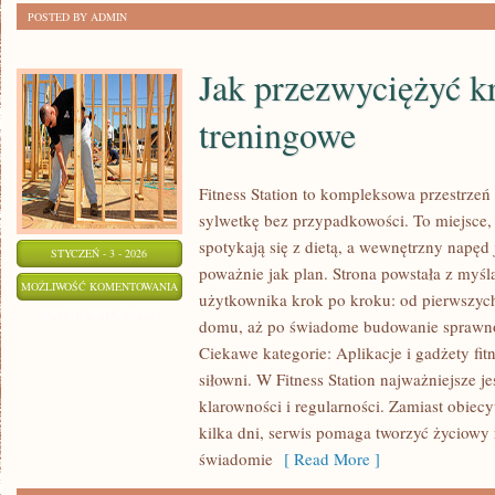
POSTED BY ADMIN
Jak przezwyciężyć k
treningowe
Fitness Station to kompleksowa przestrzeń
sylwetkę bez przypadkowości. To miejsce,
spotykają się z dietą, a wewnętrzny napęd 
STYCZEŃ - 3 - 2026
poważnie jak plan. Strona powstała z myśl
JAK
MOŻLIWOŚĆ KOMENTOWANIA
użytkownika krok po kroku: od pierwszyc
PRZEZWYCIĘŻYĆ
ZOSTAŁA WYŁĄCZONA
domu, aż po świadome budowanie sprawnoś
KRYZYSY
Ciekawe kategorie: Aplikacje i gadżety fi
TRENINGOWE
siłowni. W Fitness Station najważniejsze je
klarowności i regularności. Zamiast obie
kilka dni, serwis pomaga tworzyć życiowy
świadomie
[ Read More ]