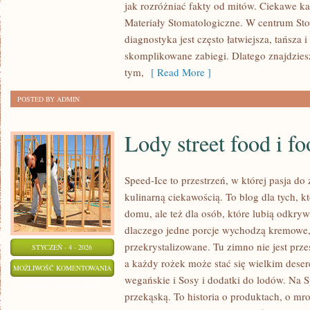
jak rozróżniać fakty od mitów. Ciekawe kat
W
Materiały Stomatologiczne. W centrum Sto
RÓŻNYCH
diagnostyka jest często łatwiejsza, tańsza i
KULTURACH
skomplikowane zabiegi. Dlatego znajdziesz t
tym,
[ Read More ]
POSTED BY ADMIN
Lody street food i fo
Speed-Ice to przestrzeń, w której pasja do
kulinarną ciekawością. To blog dla tych, k
domu, ale też dla osób, które lubią odkry
dlaczego jedne porcje wychodzą kremowe,
przekrystalizowane. Tu zimno nie jest prz
STYCZEŃ - 4 - 2026
a każdy rożek może stać się wielkim dese
LODY
MOŻLIWOŚĆ KOMENTOWANIA
wegańskie i Sosy i dodatki do lodów. Na S
STREET
ZOSTAŁA WYŁĄCZONA
przekąską. To historia o produktach, o mro
FOOD