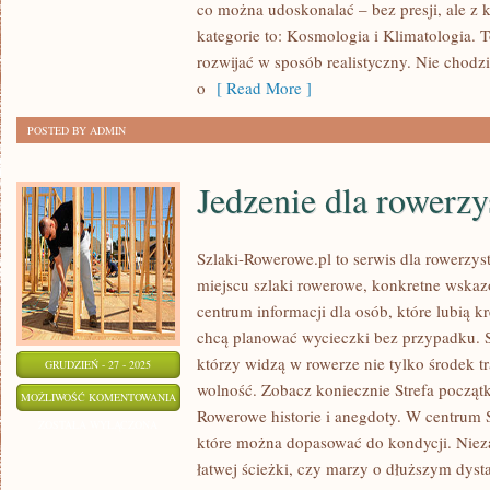
co można udoskonalać – bez presji, ale z
kategorie to: Kosmologia i Klimatologia. T
rozwijać w sposób realistyczny. Nie chodzi
o
[ Read More ]
POSTED BY ADMIN
Jedzenie dla rowerz
Szlaki-Rowerowe.pl to serwis dla rowerzys
miejscu szlaki rowerowe, konkretne wskazó
centrum informacji dla osób, które lubią k
chcą planować wycieczki bez przypadku. St
którzy widzą w rowerze nie tylko środek tr
GRUDZIEŃ - 27 - 2025
wolność. Zobacz koniecznie Strefa począt
JEDZENIE
MOŻLIWOŚĆ KOMENTOWANIA
Rowerowe historie i anegdoty. W centrum S
DLA
ZOSTAŁA WYŁĄCZONA
które można dopasować do kondycji. Nieza
ROWERZYSTÓW
łatwej ścieżki, czy marzy o dłuższym dyst