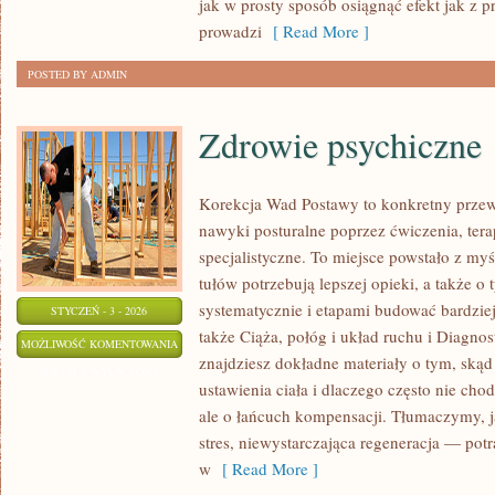
jak w prosty sposób osiągnąć efekt jak z p
I
prowadzi
[ Read More ]
FOOD
TRUCKI
POSTED BY ADMIN
Zdrowie psychiczne
Korekcja Wad Postawy to konkretny przew
nawyki posturalne poprzez ćwiczenia, ter
specjalistyczne. To miejsce powstało z myś
tułów potrzebują lepszej opieki, a także o 
systematycznie i etapami budować bardziej
STYCZEŃ - 3 - 2026
także Ciąża, połóg i układ ruchu i Diagnos
ZDROWIE
MOŻLIWOŚĆ KOMENTOWANIA
znajdziesz dokładne materiały o tym, skąd
PSYCHICZNE
ZOSTAŁA WYŁĄCZONA
ustawienia ciała i dlaczego często nie cho
ale o łańcuch kompensacji. Tłumaczymy, 
stres, niewystarczająca regeneracja — pot
w
[ Read More ]