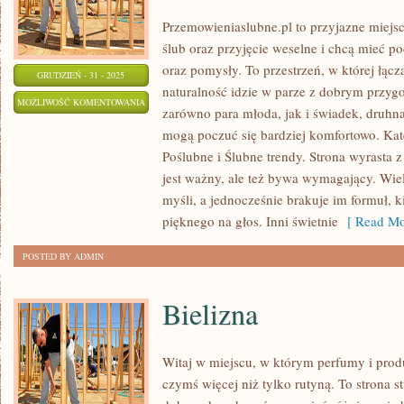
Przemowieniaslubne.pl to przyjazne miejsc
ślub oraz przyjęcie weselne i chcą mieć p
oraz pomysły. To przestrzeń, w której łącz
GRUDZIEŃ - 31 - 2025
naturalność idzie w parze z dobrym przyg
ŚLUBY
MOŻLIWOŚĆ KOMENTOWANIA
zarówno para młoda, jak i świadek, druhna
MIĘDZYNARODOWE
ZOSTAŁA WYŁĄCZONA
mogą poczuć się bardziej komfortowo. Kate
I
Poślubne i Ślubne trendy. Strona wyrasta z
DWUJĘZYCZNE
jest ważny, ale też bywa wymagający. Wi
myśli, a jednocześnie brakuje im formuł, 
pięknego na głos. Inni świetnie
[ Read Mo
POSTED BY ADMIN
Bielizna
Witaj w miejscu, w którym perfumy i produ
czymś więcej niż tylko rutyną. To strona s