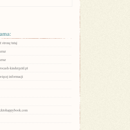
ama:
 stronę tutaj
teraz
teraz
urocash-kindergeld.pl
więcej informacji
backtohappybook.com