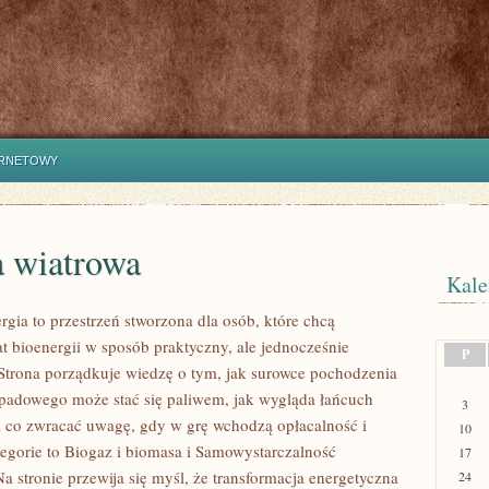
ERNETOWY
a wiatrowa
Kale
gia to przestrzeń stworzona dla osób, które chcą
t bioenergii w sposób praktyczny, ale jednocześnie
P
Strona porządkuje wiedzę o tym, jak surowce pochodzenia
dpadowego może stać się paliwem, jak wygląda łańcuch
3
a co zwracać uwagę, gdy w grę wchodzą opłacalność i
10
egorie to Biogaz i biomasa i Samowystarczalność
17
a stronie przewija się myśl, że transformacja energetyczna
24