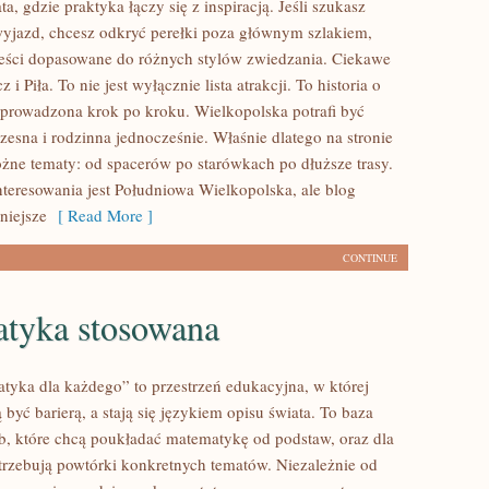
a, gdzie praktyka łączy się z inspiracją. Jeśli szukasz
jazd, chcesz odkryć perełki poza głównym szlakiem,
treści dopasowane do różnych stylów zwiedzania. Ciekawe
 i Piła. To nie jest wyłącznie lista atrakcji. To historia o
rowadzona krok po kroku. Wielkopolska potrafi być
zesna i rodzinna jednocześnie. Właśnie dlatego na stronie
różne tematy: od spacerów po starówkach po dłuższe trasy.
teresowania jest Południowa Wielkopolska, ale blog
niejsze
[ Read More ]
CONTINUE
tyka stosowana
tyka dla każdego” to przestrzeń edukacyjna, w której
 być barierą, a stają się językiem opisu świata. To baza
b, które chcą poukładać matematykę od podstaw, oraz dla
otrzebują powtórki konkretnych tematów. Niezależnie od