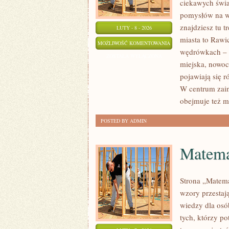
ciekawych świat
pomysłów na wy
znajdziesz tu 
LUTY - 8 - 2026
miasta to Rawicz
KONIN
MOŻLIWOŚĆ KOMENTOWANIA
wędrówkach – p
ZOSTAŁA WYŁĄCZONA
miejska, nowoc
pojawiają się 
W centrum zain
obejmuje też m
POSTED BY ADMIN
Matema
Strona „Matema
wzory przestają
wiedzy dla osó
tych, którzy p