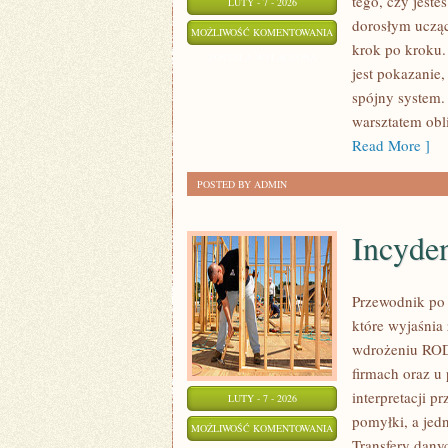
tego, czy jeste
LUTY - 7 - 2026
dorosłym ucząc
MATEMATYKA
MOŻLIWOŚĆ KOMENTOWANIA
krok po kroku.
STOSOWANA
ZOSTAŁA WYŁĄCZONA
jest pokazanie,
spójny system. 
warsztatem obl
Read More ]
POSTED BY ADMIN
Incyden
Przewodnik po 
które wyjaśnia
wdrożeniu RODO
firmach oraz u
interpretacji p
LUTY - 7 - 2026
pomyłki, a jed
INCYDENTY
MOŻLIWOŚĆ KOMENTOWANIA
Transfery dany