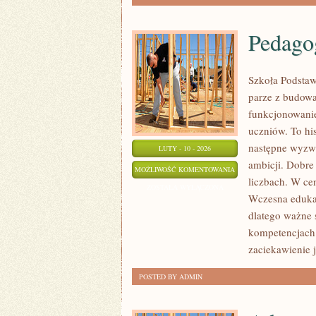
Pedago
Szkoła Podstaw
parze z budowa
funkcjonowanie
uczniów. To hi
następne wyzw
LUTY - 10 - 2026
ambicji. Dobre
PEDAGOGIKA
MOŻLIWOŚĆ KOMENTOWANIA
liczbach. W ce
I
ZOSTAŁA WYŁĄCZONA
Wczesna edukac
METODYKA
dlatego ważne 
kompetencjach 
zaciekawienie j
POSTED BY ADMIN