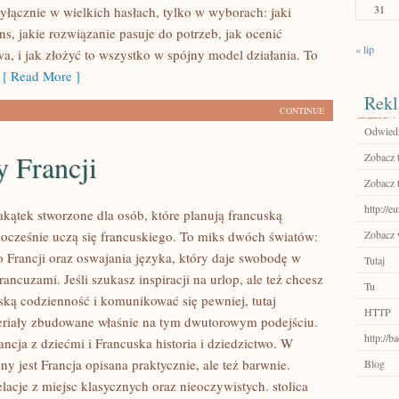
31
wyłącznie w wielkich hasłach, tylko w wyborach: jaki
s, jakie rozwiązanie pasuje do potrzeb, jak ocenić
« lip
a, i jak złożyć to wszystko w spójny model działania. To
[ Read More ]
Rekl
CONTINUE
Odwiedź
 Francji
Zobacz 
Zobacz 
http://e
akątek stworzone dla osób, które planują francuską
nocześnie uczą się francuskiego. To miks dwóch światów:
Zobacz 
 Francji oraz oswajania języka, który daje swobodę w
Tutaj
ncuzami. Jeśli szukasz inspiracji na urlop, ale też chcesz
Tu
ską codzienność i komunikować się pewniej, tutaj
HTTP
eriały zbudowane właśnie na tym dwutorowym podejściu.
http://
ancja z dziećmi i Francuska historia i dziedzictwo. W
ony jest Francja opisana praktycznie, ale też barwnie.
Blog
elacje z miejsc klasycznych oraz nieoczywistych. stolica