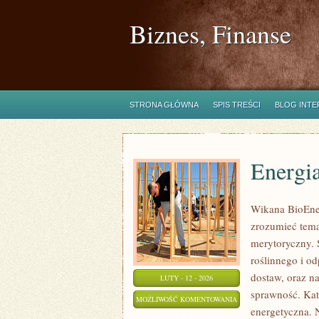
Biznes, Finanse
STRONA GŁÓWNA
SPIS TREŚCI
BLOG INT
Energi
Wikana BioEner
zrozumieć tema
merytoryczny. 
roślinnego i o
dostaw, oraz n
LUTY - 12 - 2026
sprawność. Kat
ENERGIA
MOŻLIWOŚĆ KOMENTOWANIA
energetyczna. N
WIATROWA
ZOSTAŁA WYŁĄCZONA