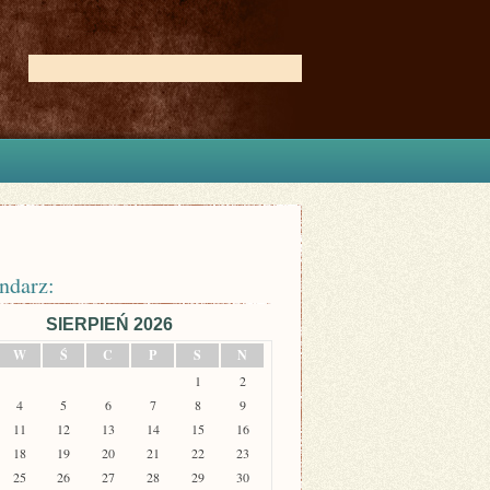
ndarz:
SIERPIEŃ 2026
W
Ś
C
P
S
N
1
2
4
5
6
7
8
9
11
12
13
14
15
16
18
19
20
21
22
23
25
26
27
28
29
30