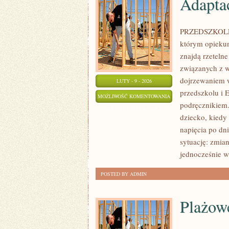
Adaptac
PRZEDSZKOLE N
którym opiekun
znajdą rzetelne
związanych z w
dojrzewaniem 
LUTY - 9 - 2026
przedszkolu i E
ADAPTACJA
MOŻLIWOŚĆ KOMENTOWANIA
podręcznikiem.
W
ZOSTAŁA WYŁĄCZONA
dziecko, kiedy
ŻŁOBKU
napięcia po dn
I
sytuację: zmian
PRZEDSZKOLU
jednocześnie w
POSTED BY ADMIN
Plażow