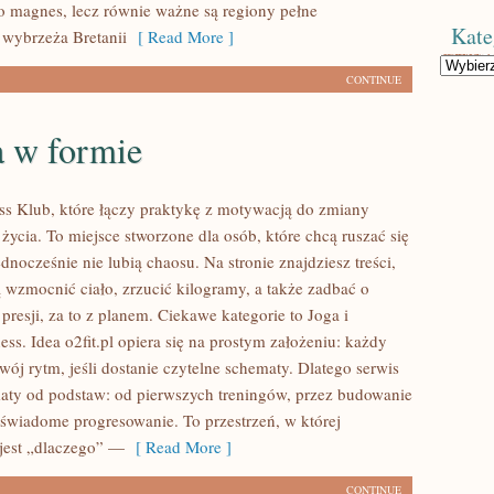
ko magnes, lecz równie ważne są regiony pełne
Kate
 wybrzeża Bretanii
[ Read More ]
Kategorie
CONTINUE
a w formie
ness Klub, które łączy praktykę z motywacją do zmiany
u życia. To miejsce stworzone dla osób, które chcą ruszać się
dnocześnie nie lubią chaosu. Na stronie znajdziesz treści,
 wzmocnić ciało, zrzucić kilogramy, a także zadbać o
resji, za to z planem. Ciekawe kategorie to Joga i
tness. Idea o2fit.pl opiera się na prostym założeniu: każdy
ój rytm, jeśli dostanie czytelne schematy. Dlatego serwis
aty od podstaw: od pierwszych treningów, przez budowanie
świadome progresowanie. To przestrzeń, w której
jest „dlaczego” —
[ Read More ]
CONTINUE