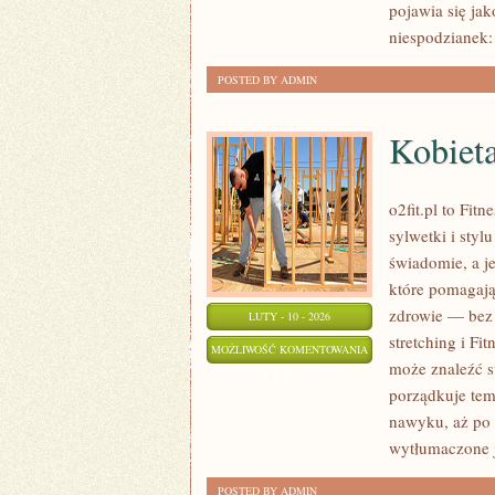
pojawia się ja
niespodzianek:
POSTED BY ADMIN
Kobiet
o2fit.pl to Fit
sylwetki i styl
świadomie, a je
które pomagają
zdrowie — bez p
LUTY - 10 - 2026
stretching i Fi
KOBIETA
MOŻLIWOŚĆ KOMENTOWANIA
może znaleźć sw
W
ZOSTAŁA WYŁĄCZONA
porządkuje tem
FORMIE
nawyku, aż po 
wytłumaczone 
POSTED BY ADMIN