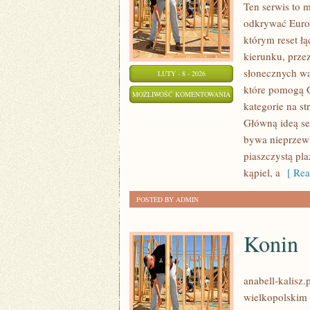
Ten serwis to m
odkrywać Europ
którym reset ł
kierunku, prze
słonecznych wa
LUTY - 8 - 2026
które pomogą 
PLAŻOWE
MOŻLIWOŚĆ KOMENTOWANIA
kategorie na st
AKTYWNOŚCI
ZOSTAŁA WYŁĄCZONA
Główną ideą se
bywa nieprzewi
piaszczystą pl
kąpiel, a
[ Rea
POSTED BY ADMIN
Konin
anabell-kalisz
wielkopolskim –