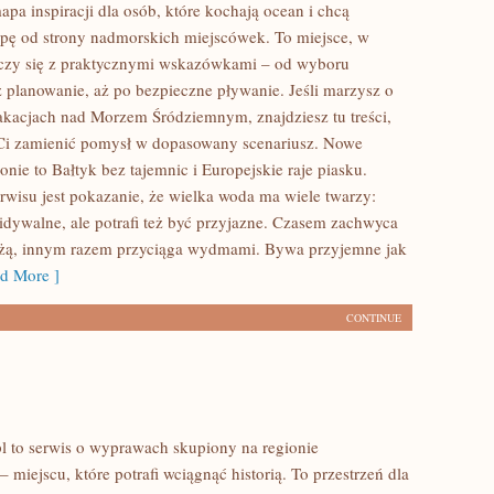
apa inspiracji dla osób, które kochają ocean i chcą
ę od strony nadmorskich miejscówek. To miejsce, w
ączy się z praktycznymi wskazówkami – od wyboru
z planowanie, aż po bezpieczne pływanie. Jeśli marzysz o
kacjach nad Morzem Śródziemnym, znajdziesz tu treści,
Ci zamienić pomysł w dopasowany scenariusz. Nowe
ronie to Bałtyk bez tajemnic i Europejskie raje piasku.
rwisu jest pokazanie, że wielka woda ma wiele twarzy:
dywalne, ale potrafi też być przyjazne. Czasem zachwyca
ażą, innym razem przyciąga wydmami. Bywa przyjemne jak
d More ]
CONTINUE
.pl to serwis o wyprawach skupiony na regionie
 miejscu, które potrafi wciągnąć historią. To przestrzeń dla