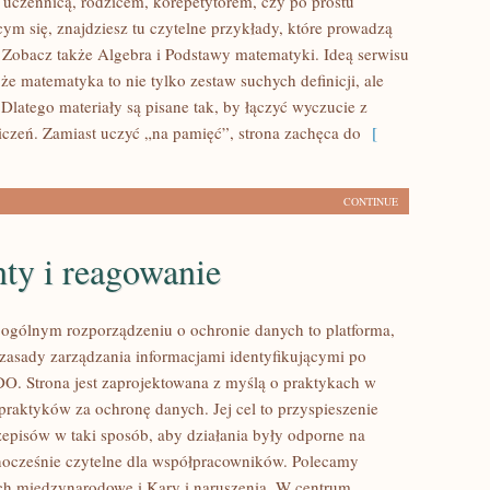
ś uczennicą, rodzicem, korepetytorem, czy po prostu
ym się, znajdziesz tu czytelne przykłady, które prowadzą
 Zobacz także Algebra i Podstawy matematyki. Ideą serwisu
 że matematyka to nie tylko zestaw suchych definicji, ale
Dlatego materiały są pisane tak, by łączyć wyczucie z
iczeń. Zamiast uczyć „na pamięć”, strona zachęca do
[
CONTINUE
ty i reagowanie
ogólnym rozporządzeniu o ochronie danych to platforma,
 zasady zarządzania informacjami identyfikującymi po
. Strona jest zaprojektowana z myślą o praktykach w
 praktyków za ochronę danych. Jej cel to przyspieszenie
rzepisów w taki sposób, aby działania były odporne na
nocześnie czytelne dla współpracowników. Polecamy
ch międzynarodowe i Kary i naruszenia. W centrum