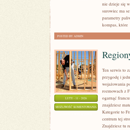
nie dzieje się 
surowiec ma sen
parametry paliw
kompas, które
POSTED BY ADMIN
Regiony
Ten serwis to z
przygodę i jed
wojażowania po
rozmowach z Fra
ogarnąć francu
LUTY - 11 - 2026
znajdziesz mat
REGIONY
MOŻLIWOŚĆ KOMENTOWANIA
Kategorie to Fr
FRANCJI
ZOSTAŁA WYŁĄCZONA
centrum tej str
Znajdziesz tu r