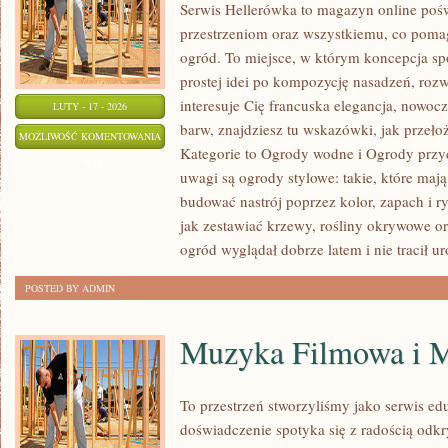
Serwis Hellerówka to magazyn online po
przestrzeniom oraz wszystkiemu, co poma
ogród. To miejsce, w którym koncepcja sp
prostej idei po kompozycję nasadzeń, rozw
interesuje Cię francuska elegancja, nowo
LUTY - 17 - 2026
barw, znajdziesz tu wskazówki, jak przeło
OGRODY
MOŻLIWOŚĆ KOMENTOWANIA
Kategorie to Ogrody wodne i Ogrody prz
UŻYTKOWE
ZOSTAŁA WYŁĄCZONA
uwagi są ogrody stylowe: takie, które mają
budować nastrój poprzez kolor, zapach i 
jak zestawiać krzewy, rośliny okrywowe or
ogród wyglądał dobrze latem i nie tracił u
POSTED BY ADMIN
Muzyka Filmowa i M
To przestrzeń stworzyliśmy jako serwis e
doświadczenie spotyka się z radością odkr