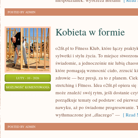
niespodzianek: wybrzeża Bretanii
[ Read 
POSTED BY ADMIN
Kobieta w formie
o2fit.pl to Fitness Klub, które łączy prak
sylwetki i stylu życia. To miejsce stworzon
świadomie, a jednocześnie nie lubią chaosu
które pomagają wzmocnić ciało, zrzucić ki
zdrowie — bez presji, za to z planem. Ciek
LUTY - 10 - 2026
stretching i Fitness. Idea o2fit.pl opiera s
KOBIETA
MOŻLIWOŚĆ KOMENTOWANIA
może znaleźć swój rytm, jeśli dostanie czy
W
ZOSTAŁA WYŁĄCZONA
porządkuje tematy od podstaw: od pierws
FORMIE
nawyku, aż po świadome progresowanie. To
wytłumaczone jest „dlaczego” —
[ Read 
POSTED BY ADMIN