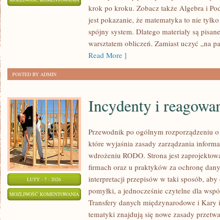
krok po kroku. Zobacz także Algebra i Po
STOSOWANA
ZOSTAŁA WYŁĄCZONA
jest pokazanie, że matematyka to nie tylko 
spójny system. Dlatego materiały są pisane
warsztatem obliczeń. Zamiast uczyć „na p
Read More ]
POSTED BY ADMIN
Incydenty i reagowa
Przewodnik po ogólnym rozporządzeniu o 
które wyjaśnia zasady zarządzania informa
wdrożeniu RODO. Strona jest zaprojektow
firmach oraz u praktyków za ochronę danyc
interpretacji przepisów w taki sposób, aby
LUTY - 7 - 2026
pomyłki, a jednocześnie czytelne dla ws
INCYDENTY
MOŻLIWOŚĆ KOMENTOWANIA
Transfery danych międzynarodowe i Kary 
I
ZOSTAŁA WYŁĄCZONA
tematyki znajdują się nowe zasady przetwa
REAGOWANIE