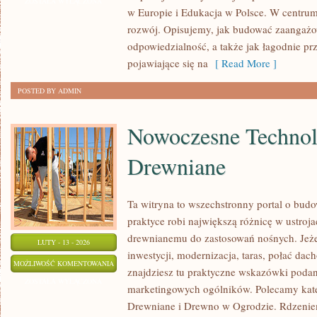
I
ZOSTAŁA WYŁĄCZONA
w Europie i Edukacja w Polsce. W centrum 
SZKOŁA
rozwój. Opisujemy, jak budować zaangażo
odpowiedzialność, a także jak łagodnie pr
pojawiające się na
[ Read More ]
POSTED BY ADMIN
Nowoczesne Technol
Drewniane
Ta witryna to wszechstronny portal o bud
praktyce robi największą różnicę w ustroj
drewnianemu do zastosowań nośnych. Jeżeli
LUTY - 13 - 2026
inwestycji, modernizacja, taras, połać dach
NOWOCZESNE
MOŻLIWOŚĆ KOMENTOWANIA
znajdziesz tu praktyczne wskazówki poda
TECHNOLOGIE
ZOSTAŁA WYŁĄCZONA
marketingowych ogólników. Polecamy kat
DREWNIANE
Drewniane i Drewno w Ogrodzie. Rdzeniem