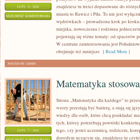
znajdziesz tu treści dopasowane do różny
LUTY - 8 - 2026
miasta to Rawicz i Piła. To nie jest wyłączni
KONIN
MOŻLIWOŚĆ KOMENTOWANIA
wędrówkach – prowadzona krok po kroku. 
ZOSTAŁA WYŁĄCZONA
miejska, nowoczesna i rodzinna jednocześn
pojawiają się różne tematy: od spacerów p
W centrum zainteresowania jest Południow
obejmuje też mniejsze
[ Read More ]
POSTED BY ADMIN
Matematyka stosowa
Strona „Matematyka dla każdego” to przes
wzory przestają być barierą, a stają się ję
wiedzy dla osób, które chcą poukładać ma
tych, którzy potrzebują powtórki konkretn
tego, czy jesteś uczennicą, rodzicem, kore
LUTY - 7 - 2026
dorosłym uczącym się, znajdziesz tu czyte
MATEMATYKA
MOŻLIWOŚĆ KOMENTOWANIA