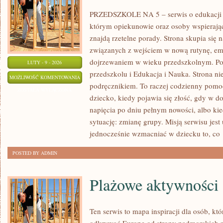
PRZEDSZKOLE NA 5 – serwis o edukacji 
którym opiekunowie oraz osoby wspierają
znajdą rzetelne porady. Strona skupia się 
związanych z wejściem w nową rutynę, emo
dojrzewaniem w wieku przedszkolnym. Po
LUTY - 9 - 2026
przedszkolu i Edukacja i Nauka. Strona ni
ADAPTACJA
MOŻLIWOŚĆ KOMENTOWANIA
podręcznikiem. To raczej codzienny pomoc
W
ZOSTAŁA WYŁĄCZONA
dziecko, kiedy pojawia się złość, gdy w 
ŻŁOBKU
napięcia po dniu pełnym nowości, albo ki
I
sytuację: zmianę grupy. Misją serwisu jest
PRZEDSZKOLU
jednocześnie wzmacniać w dziecku to, co
POSTED BY ADMIN
Plażowe aktywności
Ten serwis to mapa inspiracji dla osób, kt