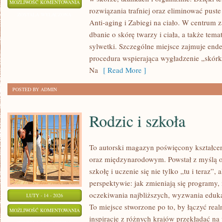
STYL
MOŻLIWOŚĆ KOMENTOWANIA
rozwiązania trafniej oraz eliminować puste
ŻYCIA
ZOSTAŁA WYŁĄCZONA
Anti-aging i Zabiegi na ciało. W centrum z
I
dbanie o skórę twarzy i ciała, a także te
HOLISTYCZNE
sylwetki. Szczególne miejsce zajmuje end
PIĘKNO
procedura wspierająca wygładzenie „skórk
Na
[ Read More ]
POSTED BY ADMIN
Rodzic i szkoła
To autorski magazyn poświęcony kształce
oraz międzynarodowym. Powstał z myślą o
szkołę i uczenie się nie tylko „tu i teraz”,
perspektywie: jak zmieniają się programy,
oczekiwania najbliższych, wyzwania edukat
LUTY - 14 - 2026
To miejsce stworzone po to, by łączyć real
RODZIC
MOŻLIWOŚĆ KOMENTOWANIA
inspiracje z różnych krajów przekładać n