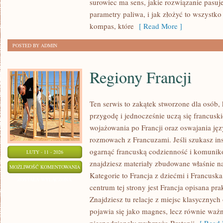
surowiec ma sens, jakie rozwiązanie pasuje
parametry paliwa, i jak złożyć to wszystko
kompas, które
[ Read More ]
POSTED BY ADMIN
Regiony Francji
Ten serwis to zakątek stworzone dla osób, 
przygodę i jednocześnie uczą się francus
wojażowania po Francji oraz oswajania ję
rozmowach z Francuzami. Jeśli szukasz insp
ogarnąć francuską codzienność i komuniko
LUTY - 11 - 2026
znajdziesz materiały zbudowane właśnie 
REGIONY
MOŻLIWOŚĆ KOMENTOWANIA
Kategorie to Francja z dziećmi i Francuska
FRANCJI
ZOSTAŁA WYŁĄCZONA
centrum tej strony jest Francja opisana pra
Znajdziesz tu relacje z miejsc klasycznych 
pojawia się jako magnes, lecz równie ważn