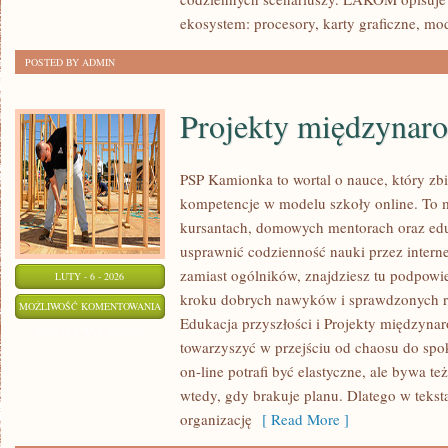
HARDWARE
ekosystem: procesory, karty graficzne, mo
POSTED BY ADMIN
Projekty międzynar
PSP Kamionka to wortal o nauce, który zb
kompetencje w modelu szkoły online. To m
kursantach, domowych mentorach oraz edu
usprawnić codzienność nauki przez internet
zamiast ogólników, znajdziesz tu podpowi
LUTY - 6 - 2026
kroku dobrych nawyków i sprawdzonych ro
PROJEKTY
MOŻLIWOŚĆ KOMENTOWANIA
Edukacja przyszłości i Projekty międzynaro
MIĘDZYNARODOWE
ZOSTAŁA WYŁĄCZONA
towarzyszyć w przejściu od chaosu do spok
on-line potrafi być elastyczne, ale bywa te
wtedy, gdy brakuje planu. Dlatego w teksta
organizację
[ Read More ]