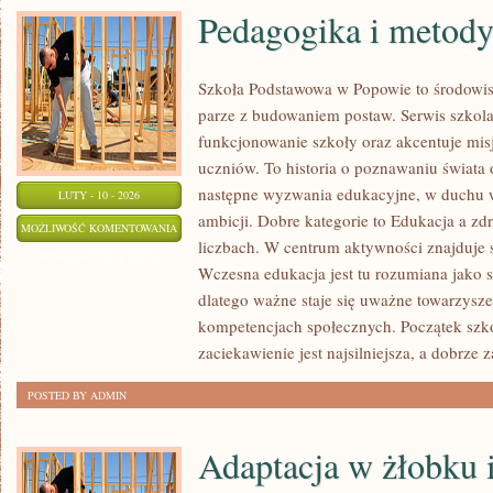
Pedagogika i metod
Szkoła Podstawowa w Popowie to środowis
parze z budowaniem postaw. Serwis szkol
funkcjonowanie szkoły oraz akcentuje mi
uczniów. To historia o poznawaniu świata 
następne wyzwania edukacyjne, w duchu 
LUTY - 10 - 2026
ambicji. Dobre kategorie to Edukacja a zd
PEDAGOGIKA
MOŻLIWOŚĆ KOMENTOWANIA
liczbach. W centrum aktywności znajduje s
I
ZOSTAŁA WYŁĄCZONA
Wczesna edukacja jest tu rozumiana jako 
METODYKA
dlatego ważne staje się uważne towarzysze
kompetencjach społecznych. Początek szko
zaciekawienie jest najsilniejsza, a dobrze
POSTED BY ADMIN
Adaptacja w żłobku 