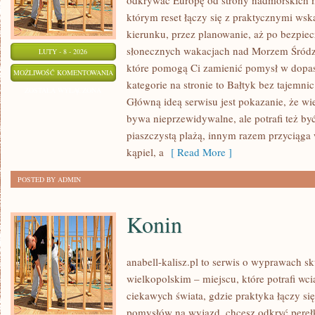
odkrywać Europę od strony nadmorskich m
którym reset łączy się z praktycznymi w
kierunku, przez planowanie, aż po bezpiec
słonecznych wakacjach nad Morzem Śródzi
LUTY - 8 - 2026
które pomogą Ci zamienić pomysł w dopa
PLAŻOWE
MOŻLIWOŚĆ KOMENTOWANIA
kategorie na stronie to Bałtyk bez tajemnic
AKTYWNOŚCI
ZOSTAŁA WYŁĄCZONA
Główną ideą serwisu jest pokazanie, że wi
bywa nieprzewidywalne, ale potrafi też b
piaszczystą plażą, innym razem przyciąg
kąpiel, a
[ Read More ]
POSTED BY ADMIN
Konin
anabell-kalisz.pl to serwis o wyprawach s
wielkopolskim – miejscu, które potrafi wcią
ciekawych świata, gdzie praktyka łączy się 
pomysłów na wyjazd, chcesz odkryć pereł