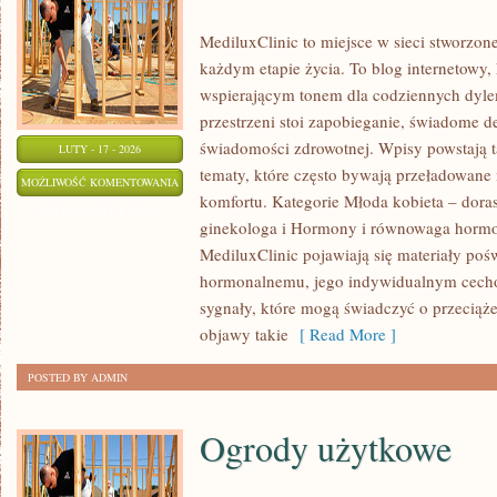
MediluxClinic to miejsce w sieci stworzon
każdym etapie życia. To blog internetowy,
wspierającym tonem dla codziennych dyle
przestrzeni stoi zapobieganie, świadome 
świadomości zdrowotnej. Wpisy powstają 
LUTY - 17 - 2026
tematy, które często bywają przeładowane 
ZDROWIE
MOŻLIWOŚĆ KOMENTOWANIA
komfortu. Kategorie Młoda kobieta – doras
SEKSUALNE
ZOSTAŁA WYŁĄCZONA
ginekologa i Hormony i równowaga hormo
KOBIETY
MediluxClinic pojawiają się materiały poś
hormonalnemu, jego indywidualnym cecho
sygnały, które mogą świadczyć o przecią
objawy takie
[ Read More ]
POSTED BY ADMIN
Ogrody użytkowe