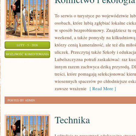
To serwis o turystyce po województwie lu
osobach, które lubią zgłębiać lokalne cie
w sposób bezproblemowy. Znajdziesz tu op
weekend, a także pomysły na kilkudniową p
którzy cenią kameralność, ale też dla mił
LUTY - 5 - 2026
uliczek. Przeczytaj także Szkoły i edukacja
ROLNICTWO
MOŻLIWOŚĆ KOMENTOWANIA
Lubelszczyzna potrafi zaskakiwać: raz kus
I
ZOSTAŁA WYŁĄCZONA
innym razem zachwyca dziką przyrodą. Dla
EKOLOGIA
treści, które pomagają selekcjonować kieru
wiosennych spacerów po chłodniejsze esk
zawsze wrażenie
[ Read More ]
POSTED BY ADMIN
Technika
Lulitulisie to przestrzeń edukacyjna stwo