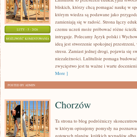
bliskich, którzy chcą pomagać naukę w sp
którym wiedza są podawane jako przygoda,
zamieniają się w radość. Strona łączy eduk
czemu uczeń może próbować różne ścieżki 
LUTY - 5 - 2026
intryguje. Polecamy Język polski i Wycho
TECHNIKA
MOŻLIWOŚĆ KOMENTOWANIA
ideą jest stworzenie spokojnej przestrzeni
ZOSTAŁA WYŁĄCZONA
stresu. Zamiast jednej drogi, pojawia się 
niezależności. Lulitulisie pomaga budowa
zwycięstwo jest tu ważne i warte docenienia
More ]
POSTED BY ADMIN
Chorzów
Ta strona to blog podróżniczy skoncentrow
w którym opisujemy pomysły na poznawanie
gotowych planów, krótkich wypadów albo p