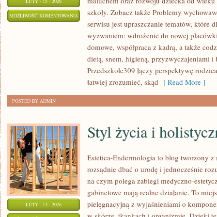
maluchem oraz rozwoju dziecka od wieku 
LUTY - 15 - 2026
szkoły. Zobacz także Problemy wychowawc
ADAPTACJA
MOŻLIWOŚĆ KOMENTOWANIA
serwisu jest upraszczanie tematów, które dl
DZIECKA
ZOSTAŁA WYŁĄCZONA
wyzwaniem: wdrożenie do nowej placówki,
domowe, współpraca z kadrą, a także cod
dietą, snem, higieną, przyzwyczajeniami i
Przedszkole309 łączy perspektywę rodzica
łatwiej zrozumieć, skąd
[ Read More ]
POSTED BY ADMIN
Styl życia i holistyc
Estetica-Endermologia to blog tworzony z 
rozsądnie dbać o urodę i jednocześnie rozu
na czym polega zabiegi medyczno-estetycz
gabinetowe mają realne działanie. To miej
pielęgnacyjną z wyjaśnieniami o kompone
LUTY - 15 - 2026
w skórze, tkankach i organizmie. Dzięki 