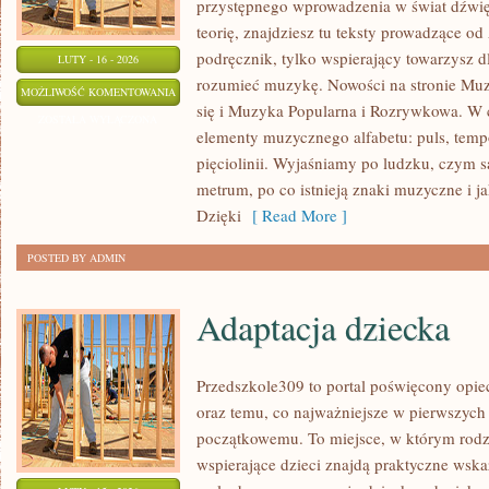
przystępnego wprowadzenia w świat dźwi
teorię, znajdziesz tu teksty prowadzące od
podręcznik, tylko wspierający towarzysz dl
LUTY - 16 - 2026
rozumieć muzykę. Nowości na stronie Mu
MUZYKA
MOŻLIWOŚĆ KOMENTOWANIA
się i Muzyka Popularna i Rozrywkowa. W 
FILMOWA
ZOSTAŁA WYŁĄCZONA
elementy muzycznego alfabetu: puls, tempo
I
pięciolinii. Wyjaśniamy po ludzku, czym są
MUSICALE
metrum, po co istnieją znaki muzyczne i ja
Dzięki
[ Read More ]
POSTED BY ADMIN
Adaptacja dziecka
Przedszkole309 to portal poświęcony opi
oraz temu, co najważniejsze w pierwszych
początkowemu. To miejsce, w którym rodzi
wspierające dzieci znajdą praktyczne wsk