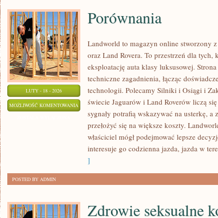
Porównania
Landworld to magazyn online stworzony z
oraz Land Rovera. To przestrzeń dla tych, 
eksploatację auta klasy luksusowej. Stron
techniczne zagadnienia, łącząc doświadcz
technologii. Polecamy Silniki i Osiągi 
LUTY - 18 - 2026
świecie Jaguarów i Land Roverów liczą si
PORÓWNANIA
MOŻLIWOŚĆ KOMENTOWANIA
sygnały potrafią wskazywać na usterkę, a
ZOSTAŁA WYŁĄCZONA
przełożyć się na większe koszty. Landworl
właściciel mógł podejmować lepsze decyzje
interesuje go codzienna jazda, jazda w tere
]
POSTED BY ADMIN
Zdrowie seksualne k