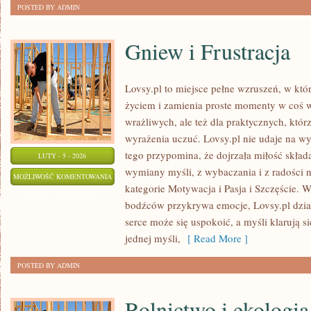
POSTED BY ADMIN
Gniew i Frustracja
Lovsy.pl to miejsce pełne wzruszeń, w któ
życiem i zamienia proste momenty w coś w
wrażliwych, ale też dla praktycznych, którz
wyrażenia uczuć. Lovsy.pl nie udaje na w
tego przypomina, że dojrzała miłość składa
LUTY - 5 - 2026
wymiany myśli, z wybaczania i z radości n
GNIEW
MOŻLIWOŚĆ KOMENTOWANIA
kategorie Motywacja i Pasja i Szczęście. 
I
ZOSTAŁA WYŁĄCZONA
bodźców przykrywa emocje, Lovsy.pl dział
FRUSTRACJA
serce może się uspokoić, a myśli klarują 
jednej myśli,
[ Read More ]
POSTED BY ADMIN
Rolnictwo i ekologia