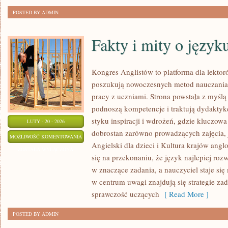
POSTED BY ADMIN
Fakty i mity o język
Kongres Anglistów to platforma dla lektor
poszukują nowoczesnych metod nauczania
pracy z uczniami. Strona powstała z myślą 
podnoszą kompetencje i traktują dydaktyk
styku inspiracji i wdrożeń, gdzie kluczowa
LUTY - 20 - 2026
dobrostan zarówno prowadzących zajęcia, 
FAKTY
MOŻLIWOŚĆ KOMENTOWANIA
Angielski dla dzieci i Kultura krajów angl
I
ZOSTAŁA WYŁĄCZONA
się na przekonaniu, że język najlepiej rozw
MITY
w znaczące zadania, a nauczyciel staje si
O
w centrum uwagi znajdują się strategie za
JĘZYKU
sprawczość uczących
[ Read More ]
ANGIELSKIM
POSTED BY ADMIN