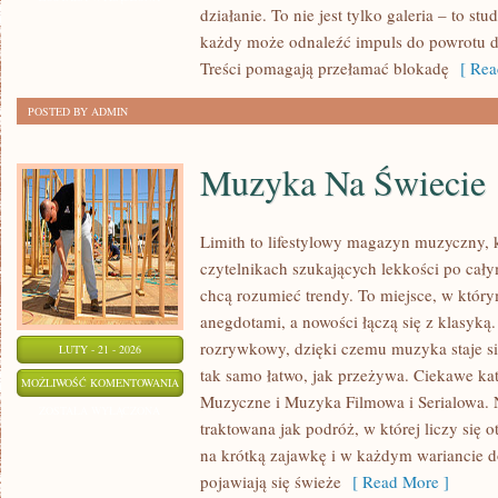
działanie. To nie jest tylko galeria – to s
TEORIA
każdy może odnaleźć impuls do powrotu d
BARW
Treści pomagają przełamać blokadę
[ Rea
POSTED BY ADMIN
Muzyka Na Świecie
Limith to lifestylowy magazyn muzyczny, 
czytelnikach szukających lekkości po całym
chcą rozumieć trendy. To miejsce, w który
anegdotami, a nowości łączą się z klasyką
rozrywkowy, dzięki czemu muzyka staje się 
LUTY - 21 - 2026
tak samo łatwo, jak przeżywa. Ciekawe kat
MUZYKA
MOŻLIWOŚĆ KOMENTOWANIA
Muzyczne i Muzyka Filmowa i Serialowa. 
NA
ZOSTAŁA WYŁĄCZONA
traktowana jak podróż, w której liczy się o
ŚWIECIE
na krótką zajawkę i w każdym wariancie d
pojawiają się świeże
[ Read More ]