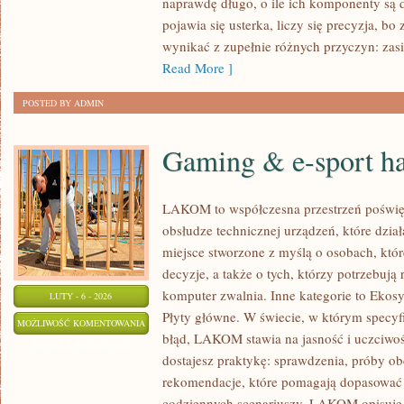
naprawdę długo, o ile ich komponenty są 
UŻYTKOWNIKÓW
pojawia się usterka, liczy się precyzja, 
TOSHIBA
wynikać z zupełnie różnych przyczyn: zasi
Read More ]
POSTED BY ADMIN
Gaming & e-sport h
LAKOM to współczesna przestrzeń poświę
obsłudze technicznej urządzeń, które dzi
miejsce stworzone z myślą o osobach, któ
decyzje, a także o tych, którzy potrzebują
komputer zwalnia. Inne kategorie to Ekosy
LUTY - 6 - 2026
Płyty główne. W świecie, w którym specyf
GAMING
MOŻLIWOŚĆ KOMENTOWANIA
błąd, LAKOM stawia na jasność i uczciwo
&
ZOSTAŁA WYŁĄCZONA
dostajesz praktykę: sprawdzenia, próby ob
E-
rekomendacje, które pomagają dopasować 
SPORT
codziennych scenariuszy. LAKOM opisuje PC