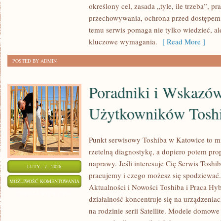
określony cel, zasada „tyle, ile trzeba”, p
przechowywania, ochrona przed dostępem, 
temu serwis pomaga nie tylko wiedzieć, al
kluczowe wymagania.
[ Read More ]
POSTED BY ADMIN
Poradniki i Wskazów
Użytkowników Tosh
Punkt serwisowy Toshiba w Katowice to m
rzetelną diagnostykę, a dopiero potem pr
naprawy. Jeśli interesuje Cię Serwis Toshi
LUTY - 7 - 2026
pracujemy i czego możesz się spodziewać.
PORADNIKI
MOŻLIWOŚĆ KOMENTOWANIA
Aktualności i Nowości Toshiba i Praca Hy
I
ZOSTAŁA WYŁĄCZONA
działalność koncentruje się na urządzenia
WSKAZÓWKI
na rodzinie serii Satellite. Modele domowe 
DLA