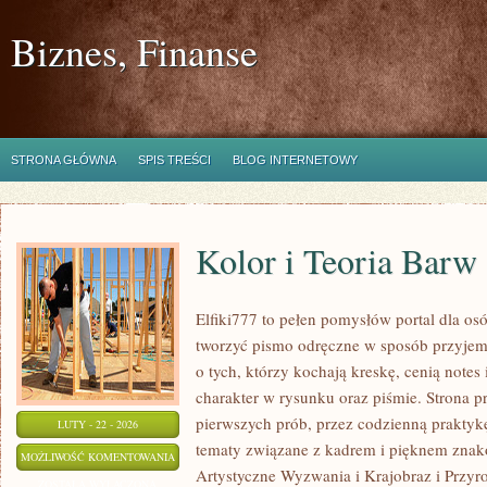
Biznes, Finanse
STRONA GŁÓWNA
SPIS TREŚCI
BLOG INTERNETOWY
Kolor i Teoria Barw
Elfiki777 to pełen pomysłów portal dla osó
tworzyć pismo odręczne w sposób przyjem
o tych, którzy kochają kreskę, cenią note
charakter w rysunku oraz piśmie. Strona p
pierwszych prób, przez codzienną praktyk
LUTY - 22 - 2026
tematy związane z kadrem i pięknem znak
KOLOR
MOŻLIWOŚĆ KOMENTOWANIA
Artystyczne Wyzwania i Krajobraz i Przyro
I
ZOSTAŁA WYŁĄCZONA