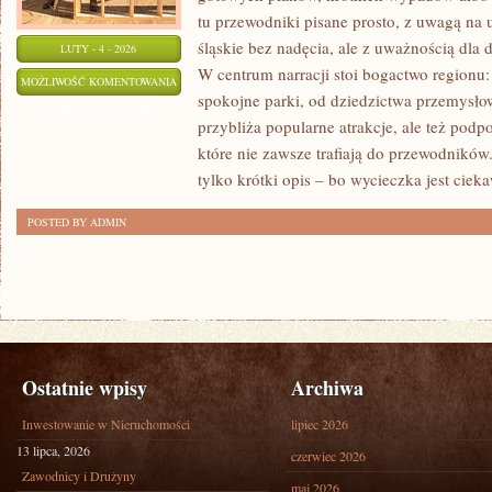
tu przewodniki pisane prosto, z uwagą na
śląskie bez nadęcia, ale z uważnością dla 
LUTY - 4 - 2026
W centrum narracji stoi bogactwo regionu
CHORZÓW
MOŻLIWOŚĆ KOMENTOWANIA
spokojne parki, od dziedzictwa przemysło
ZOSTAŁA WYŁĄCZONA
przybliża popularne atrakcje, ale też pod
które nie zawsze trafiają do przewodników. 
tylko krótki opis – bo wycieczka jest ciek
POSTED BY ADMIN
Ostatnie wpisy
Archiwa
Inwestowanie w Nieruchomości
lipiec 2026
13 lipca, 2026
czerwiec 2026
Zawodnicy i Drużyny
maj 2026