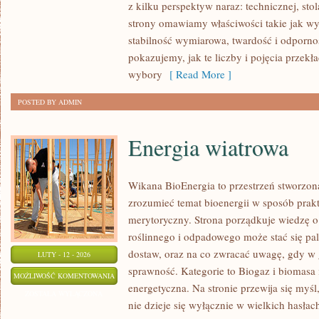
z kilku perspektyw naraz: technicznej, stol
strony omawiamy właściwości takie jak wy
stabilność wymiarowa, twardość i odpornoś
pokazujemy, jak te liczby i pojęcia przekła
wybory
[ Read More ]
POSTED BY ADMIN
Energia wiatrowa
Wikana BioEnergia to przestrzeń stworzona
zrozumieć temat bioenergii w sposób prakt
merytoryczny. Strona porządkuje wiedzę o
roślinnego i odpadowego może stać się pa
dostaw, oraz na co zwracać uwagę, gdy w 
LUTY - 12 - 2026
sprawność. Kategorie to Biogaz i biomasa
ENERGIA
MOŻLIWOŚĆ KOMENTOWANIA
energetyczna. Na stronie przewija się myśl
WIATROWA
ZOSTAŁA WYŁĄCZONA
nie dzieje się wyłącznie w wielkich hasłac