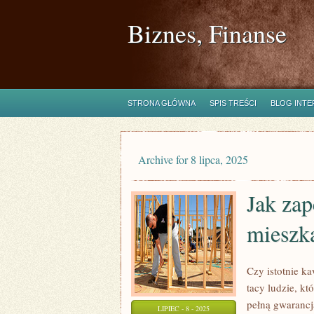
Biznes, Finanse
STRONA GŁÓWNA
SPIS TREŚCI
BLOG INT
Archive for 8 lipca, 2025
Jak zap
mieszk
Czy istotnie k
tacy ludzie, kt
pełną gwarancj
LIPIEC - 8 - 2025