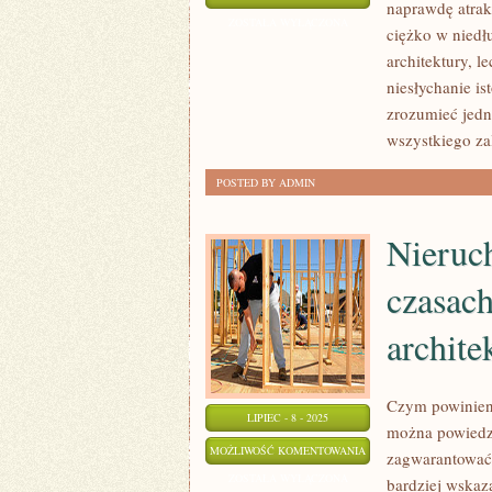
naprawdę atrak
WYGLĄD
ZOSTAŁA WYŁĄCZONA
ciężko w niedł
DOMU
architektury, 
MA
niesłychanie is
WIELKIE
zrozumieć jedn
ZNACZENIE?
wszystkiego zal
POSTED BY ADMIN
Nieruc
czasach
archite
Czym powinien 
LIPIEC - 8 - 2025
można powiedzie
NIERUCHOMOŚCI
MOŻLIWOŚĆ KOMENTOWANIA
zagwarantować t
W
ZOSTAŁA WYŁĄCZONA
bardziej wskaz