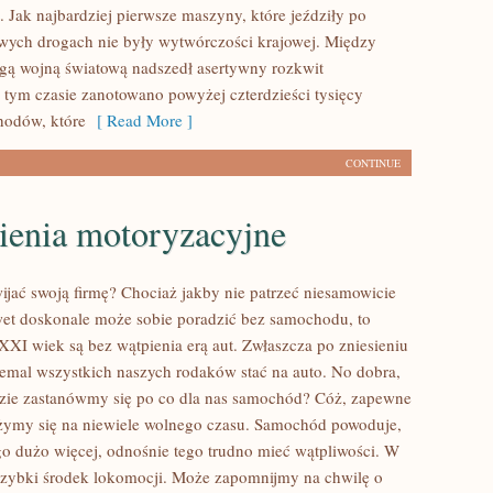
. Jak najbardziej pierwsze maszyny, które jeździły po
wych drogach nie były wytwórczości krajowej. Między
ugą wojną światową nadszedł asertywny rozkwit
 tym czasie zanotowano powyżej czterdzieści tysięcy
odów, które
[ Read More ]
CONTINUE
ienia motoryzacyjne
ijać swoją firmę? Chociaż jakby nie patrzeć niesamowicie
wet doskonale może sobie poradzić bez samochodu, to
XXI wiek są bez wątpienia erą aut. Zwłaszcza po zniesieniu
niemal wszystkich naszych rodaków stać na auto. No dobra,
azie zastanówmy się po co dla nas samochód? Cóż, zapewne
żymy się na niewiele wolnego czasu. Samochód powoduje,
o dużo więcej, odnośnie tego trudno mieć wątpliwości. W
szybki środek lokomocji. Może zapomnijmy na chwilę o