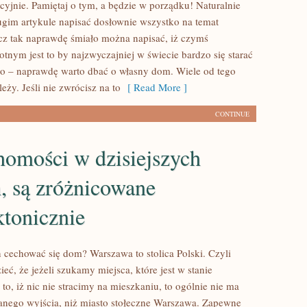
cyjnie. Pamiętaj o tym, a będzie w porządku! Naturalnie
ugim artykule napisać dosłownie wszystko na temat
lecz tak naprawdę śmiało można napisać, iż czymś
totnym jest to by najzwyczajniej w świecie bardzo się starać
o – naprawdę warto dbać o własny dom. Wiele od tego
eży. Jeśli nie zwrócisz na to
[ Read More ]
CONTINUE
homości w dzisiejszych
, są zróżnicowane
ktonicznie
cechować się dom? Warszawa to stolica Polski. Czyli
ć, że jeżeli szukamy miejsca, które jest w stanie
o, iż nic nie stracimy na mieszkaniu, to ogólnie nie ma
anego wyjścia, niż miasto stołeczne Warszawa. Zapewne