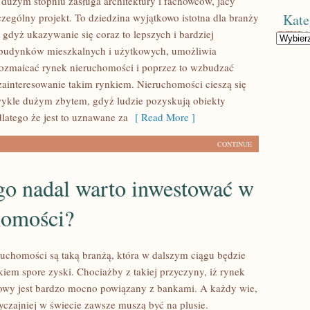
 dużym stopniu zasługa architektury i fachowców, jacy
zególny projekt. To dziedzina wyjątkowo istotna dla branży
Kate
 gdyż ukazywanie się coraz to lepszych i bardziej
Kategorie
budynków mieszkalnych i użytkowych, umożliwia
rozmaicać rynek nieruchomości i poprzez to wzbudzać
zainteresowanie takim rynkiem. Nieruchomości cieszą się
wykle dużym zbytem, gdyż ludzie pozyskują obiekty
latego że jest to uznawane za
[ Read More ]
CONTINUE
go nadal warto inwestować w
homości?
ruchomości są taką branżą, która w dalszym ciągu będzie
kiem spore zyski. Chociażby z takiej przyczyny, iż rynek
owy jest bardzo mocno powiązany z bankami. A każdy wie,
yczajniej w świecie zawsze muszą być na plusie.