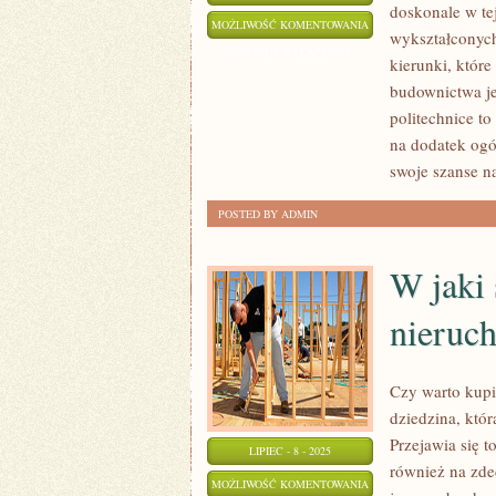
doskonale w tej
JAK
MOŻLIWOŚĆ KOMENTOWANIA
wykształconych 
ZAPEWNIĆ
ZOSTAŁA WYŁĄCZONA
kierunki, które
DLA
budownictwa je
SIEBIE
politechnice to
ELEGANCKIE
na dodatek ogó
MIESZKANIE?
swoje szanse n
POSTED BY ADMIN
W jaki
nieruc
Czy warto kupić
dziedzina, któ
Przejawia się 
LIPIEC - 8 - 2025
również na zd
W
MOŻLIWOŚĆ KOMENTOWANIA