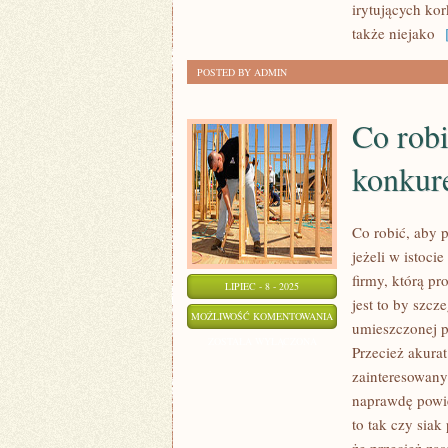
irytujących ko
także niejako
[
POSTED BY ADMIN
Co robi
konkur
Co robić, aby 
jeżeli w istoci
firmy, którą p
LIPIEC - 8 - 2025
jest to by szcz
CO
MOŻLIWOŚĆ KOMENTOWANIA
umieszczonej 
ROBIĆ,
ZOSTAŁA WYŁĄCZONA
Przecież akura
ABY
zainteresowan
PRZEGONIĆ
naprawdę powie
SWOJĄ
to tak czy sia
KONKURENCJĘ?