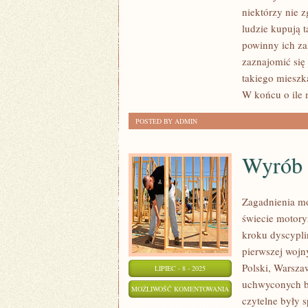
DZISIEJSZYCH
niektórzy nie z
CZASACH,
ludzie kupują t
SĄ
powinny ich za
ZRÓŻNICOWANE
zaznajomić się
takiego mieszk
ARCHITEKTONICZNIE
W końcu o ile 
POSTED BY ADMIN
Wyrób 
Zagadnienia mo
świecie motory
kroku dyscypli
pierwszej wojn
Polski, Warsza
LIPIEC - 8 - 2025
uchwyconych by
WYRÓB
MOŻLIWOŚĆ KOMENTOWANIA
czytelne były 
SAMOCHODÓW
ZOSTAŁA WYŁĄCZONA