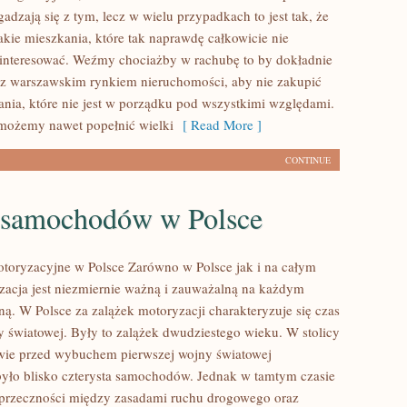
gadzają się z tym, lecz w wielu przypadkach to jest tak, że
akie mieszkania, które tak naprawdę całkowicie nie
interesować. Weźmy chociażby w rachubę to by dokładnie
 z warszawskim rynkiem nieruchomości, aby nie zakupić
ania, które nie jest w porządku pod wszystkimi względami.
możemy nawet popełnić wielki
[ Read More ]
CONTINUE
samochodów w Polsce
toryzacyjne w Polsce Zarówno w Polsce jak i na całym
zacja jest niezmiernie ważną i zauważalną na każdym
ną. W Polsce za zalążek motoryzacji charakteryzuje się czas
y światowej. Były to zalążek dwudziestego wieku. W stolicy
wie przed wybuchem pierwszej wojny światowej
ło blisko czterysta samochodów. Jednak w tamtym czasie
sprzeczności między zasadami ruchu drogowego oraz