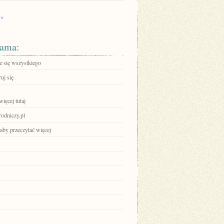
 »
ama:
 się wszystkiego
ruj się
ięcej tutaj
rodniczy.pl
 aby przeczytać więcej