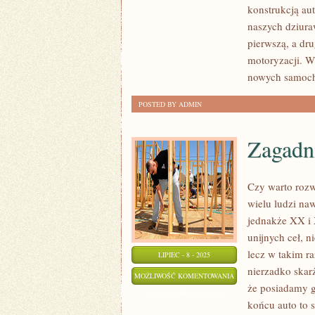
konstrukcją aut
W
naszych dziura
POLSCE
pierwszą, a dr
motoryzacji. W
nowych samoch
POSTED BY ADMIN
Zagadn
Czy warto rozw
wielu ludzi na
jednakże XX i 
unijnych ceł, 
lecz w takim r
LIPIEC - 8 - 2025
nierzadko skar
ZAGADNIENIA
MOŻLIWOŚĆ KOMENTOWANIA
że posiadamy g
MOTORYZACYJNE
ZOSTAŁA WYŁĄCZONA
końcu auto to 