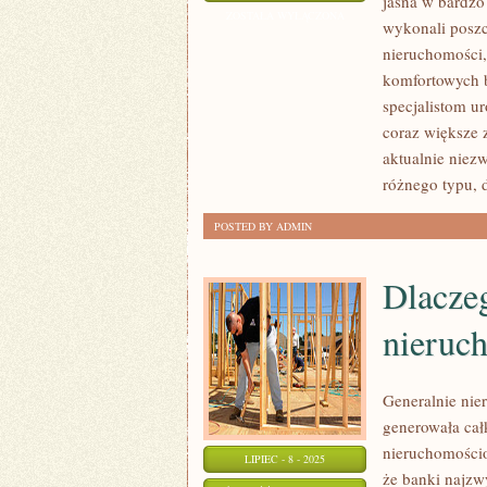
jasna w bardzo
JAKI
ZOSTAŁA WYŁĄCZONA
wykonali poszc
SPOSÓB
nieruchomości,
NALEŻY
komfortowych 
INWESTOWAĆ
specjalistom u
W
coraz większe 
NIERUCHOMOŚCI?
aktualnie niez
różnego typu, d
POSTED BY ADMIN
Dlacze
nieruc
Generalnie nie
generowała cał
nieruchomości
LIPIEC - 8 - 2025
że banki najzw