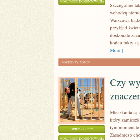
DLACZEGO
MOŻLIWOŚĆ KOMENTOWANIA
Szczególnie tak
NADAL
ZOSTAŁA WYŁĄCZONA
wchodzą nieruc
WARTO
Warszawa bądź 
INWESTOWAĆ
przykład świet
W
doskonale zazn
NIERUCHOMOŚCI?
końcu fakty są 
More ]
POSTED BY ADMIN
Czy wy
znacze
Mieszkania są 
który zamieszk
tym momencie o
LIPIEC - 8 - 2025
Zasadniczo cho
CZY
MOŻLIWOŚĆ KOMENTOWANIA