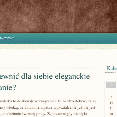
ERNETOWY
Kale
ewnić dla siebie eleganckie
anie?
P
7
awalerka to doskonałe rozwiązanie? To bardzo dobrze, że są
14
órzy wiedzą, że aktualnie wyższe wykształcenie już nie jest
21
ą znalezienia świetnej pracy. Zapewne nigdy nie było
28