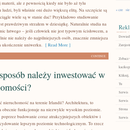
 materii, ale z pewnością kiedy nie było aż tylu
ludzi, byli właśnie oni dużo większą elitą. Na szczęście są
« cze
sie
 ciągle wiele są w stanie dać! Przykładowo studiowanie
st prawdziwym strzałem w dziesiątkę. Naturalnie studia na
Rekl
 nic łatwego – jeśli człowiek nie jest typowym ścisłowcem, a
Dowiedz
lnie nie należy do najpilniejszych osób, znacznie zmniejsza
a ukończenie uniwerku.
[ Read More ]
Zarejest
CONTINUE
Zobacz w
kacikog
 sposób należy inwestować w
Kliknij,
homości?
Tu
Serwis
Serwis
 nieruchomość na terenie Irlandii? Architektura, to
ra obecnie funkcjonuje na niezwykle wysokim poziomie.
Strona
to poprzez budowanie coraz atrakcyjniejszych obiektów i
Serwis
ecydowanie lepszym poziomie technologicznym. To rzecz