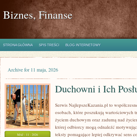
Biznes, Finanse
STRONA GŁÓWNA
SPIS TREŚCI
BLOG INTERNETOWY
Archive for 11 maja, 2026
Duchowni i Ich Posł
Serwis NajlepszeKazania.pl to współczesn
osobach, które poszukują wartościowych tr
życiem duchowym oraz zadumą nad życiem.
której odbiorcy mogą odnaleźć motywując
teksty pomagające lepiej odkrywać sens c
MAJ - 11 - 2026