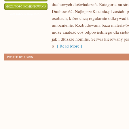
duchowych doświadczeń. Kategorie na stro
DUCHOWNI
MOŻLIWOŚĆ KOMENTOWANIA
Duchowość. NajlepszeKazania.pl zostało 
I
ZOSTAŁA WYŁĄCZONA
osobach, które chcą regularnie odkrywać 
ICH
umocnienie. Rozbudowana baza materiałó
POSŁUGA
może znaleźć coś odpowiedniego dla siebi
jak i dłuższe homilie. Serwis kierowany j
o
[ Read More ]
POSTED BY ADMIN