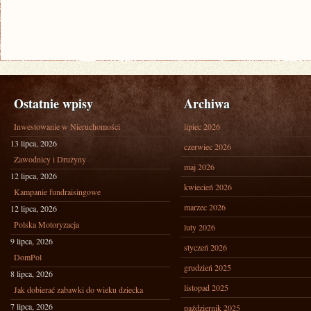
Ostatnie wpisy
Archiwa
Inwestowanie w Nieruchomości
lipiec 2026
13 lipca, 2026
czerwiec 2026
Zawodnicy i Drużyny
maj 2026
12 lipca, 2026
kwiecień 2026
Kampanie fundraisingowe
marzec 2026
12 lipca, 2026
Polska Motoryzacja
luty 2026
9 lipca, 2026
styczeń 2026
DomPol
grudzień 2025
8 lipca, 2026
listopad 2025
Jak dobierać zabawki do wieku dziecka
7 lipca, 2026
październik 2025