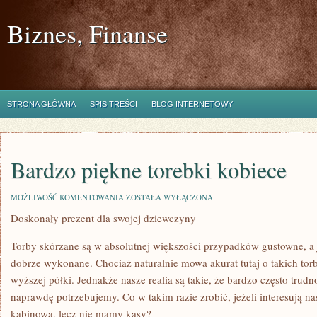
Biznes, Finanse
STRONA GŁÓWNA
SPIS TREŚCI
BLOG INTERNETOWY
Bardzo piękne torebki kobiece
BARDZO
MOŻLIWOŚĆ KOMENTOWANIA
ZOSTAŁA WYŁĄCZONA
PIĘKNE
Doskonały prezent dla swojej dziewczyny
TOREBKI
KOBIECE
Torby skórzane są w absolutnej większości przypadków gustowne, a 
dobrze wykonane. Chociaż naturalnie mowa akurat tutaj o takich torba
wyższej półki. Jednakże nasze realia są takie, że bardzo często trudno
naprawdę potrzebujemy. Co w takim razie zrobić, jeżeli interesują na
kabinowa, lecz nie mamy kasy?