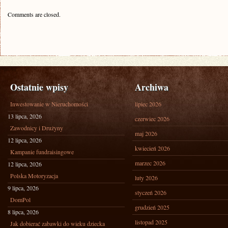
Comments are closed.
Ostatnie wpisy
Archiwa
Inwestowanie w Nieruchomości
lipiec 2026
13 lipca, 2026
czerwiec 2026
Zawodnicy i Drużyny
maj 2026
12 lipca, 2026
kwiecień 2026
Kampanie fundraisingowe
marzec 2026
12 lipca, 2026
Polska Motoryzacja
luty 2026
9 lipca, 2026
styczeń 2026
DomPol
grudzień 2025
8 lipca, 2026
listopad 2025
Jak dobierać zabawki do wieku dziecka