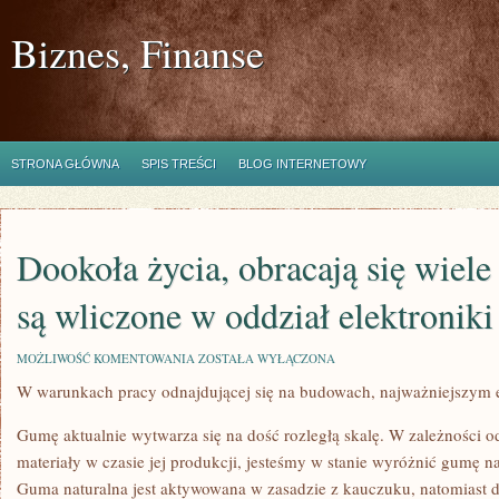
Biznes, Finanse
STRONA GŁÓWNA
SPIS TREŚCI
BLOG INTERNETOWY
Dookoła życia, obracają się wiele
są wliczone w oddział elektroniki
DOOKOŁA
MOŻLIWOŚĆ KOMENTOWANIA
ZOSTAŁA WYŁĄCZONA
ŻYCIA,
W warunkach pracy odnajdującej się na budowach, najważniejszym 
OBRACAJĄ
SIĘ
WIELE
Gumę aktualnie wytwarza się na dość rozległą skalę. W zależności od
URZĄDZEŃ,
JAKIE
materiały w czasie jej produkcji, jesteśmy w stanie wyróżnić gumę n
SĄ
Guma naturalna jest aktywowana w zasadzie z kauczuku, natomiast d
WLICZONE