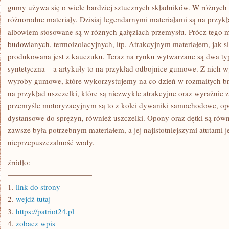
W
gumy używa się o wiele bardziej sztucznych składników. W różnych
ODDZIAŁ
różnorodne materiały. Dzisiaj legendarnymi materiałami są na przykł
ELEKTRONIKI
albowiem stosowane są w różnych gałęziach przemysłu. Prócz tego
budowlanych, termoizolacyjnych, itp. Atrakcyjnym materiałem, jak się
produkowana jest z kauczuku. Teraz na rynku wytwarzane są dwa t
syntetyczna – a artykuły to na przykład odbojnice gumowe. Z nich
wyroby gumowe, które wykorzystujemy na co dzień w rozmaitych br
na przykład uszczelki, które są niezwykle atrakcyjne oraz wyraźnie
przemyśle motoryzacyjnym są to z kolei dywaniki samochodowe, opo
dystansowe do sprężyn, również uszczelki. Opony oraz dętki są ró
zawsze była potrzebnym materiałem, a jej najistotniejszymi atutami jes
nieprzepuszczalność wody.
źródło:
———————————
1.
link do strony
2.
wejdź tutaj
3.
https://patriot24.pl
4.
zobacz wpis