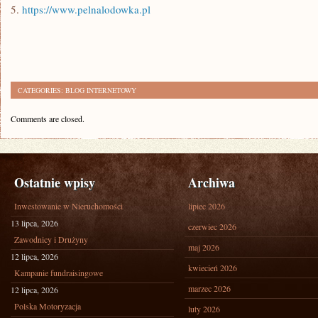
5.
https://www.pelnalodowka.pl
CATEGORIES:
BLOG INTERNETOWY
Comments are closed.
Ostatnie wpisy
Archiwa
Inwestowanie w Nieruchomości
lipiec 2026
13 lipca, 2026
czerwiec 2026
Zawodnicy i Drużyny
maj 2026
12 lipca, 2026
kwiecień 2026
Kampanie fundraisingowe
marzec 2026
12 lipca, 2026
Polska Motoryzacja
luty 2026