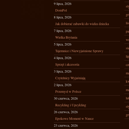
9 lipca, 2026
st
DomPol
gr
8 lipca, 2026
li
Jak dobierać zabawki do wieku dziecka
7 lipca, 2026
pa
Wielka Brytania
wr
5 lipca, 2026
si
Tajemnice i Niewyjaśnione Sprawy
li
4 lipca, 2026
Sprzęt i akcesoria
cz
3 lipca, 2026
ma
Czytelnicy Wyjaśniają
kw
2 lipca, 2026
ma
Przemysł w Polsce
lu
30 czerwca, 2026
Recykling i Upcykling
st
26 czerwca, 2026
gr
Epokowe Moment w Nauce
23 czerwca, 2026