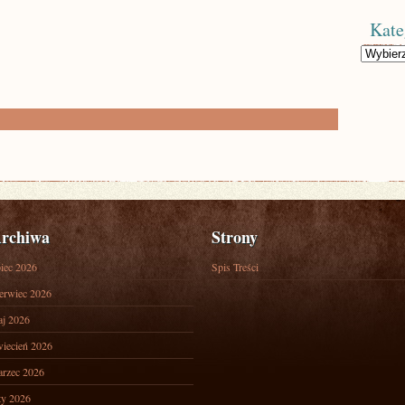
Kate
Kategorie
rchiwa
Strony
piec 2026
Spis Treści
erwiec 2026
j 2026
iecień 2026
rzec 2026
ty 2026