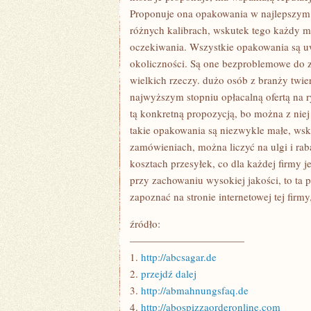
Proponuje ona opakowania w najlepszym g
różnych kalibrach, wskutek tego każdy m
oczekiwania. Wszystkie opakowania są uw
okoliczności. Są one bezproblemowe do zł
wielkich rzeczy. dużo osób z branży twie
najwyższym stopniu opłacalną ofertą na 
tą konkretną propozycją, bo można z nie
takie opakowania są niezwykle małe, wsku
zamówieniach, można liczyć na ulgi i rab
kosztach przesyłek, co dla każdej firmy j
przy zachowaniu wysokiej jakości, to ta p
zapoznać na stronie internetowej tej firm
źródło:
———————————
1.
http://abcsagar.de
2.
przejdź dalej
3.
http://abmahnungsfaq.de
4.
http://abospizzaorderonline.com