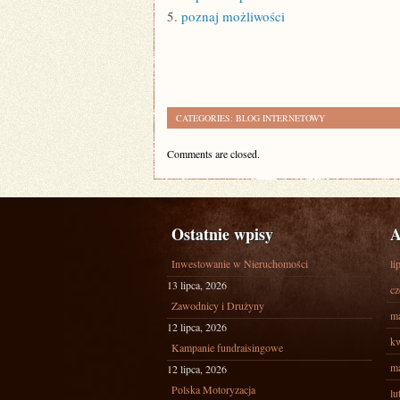
5.
poznaj możliwości
CATEGORIES:
BLOG INTERNETOWY
Comments are closed.
Ostatnie wpisy
A
Inwestowanie w Nieruchomości
li
13 lipca, 2026
cz
Zawodnicy i Drużyny
ma
12 lipca, 2026
kw
Kampanie fundraisingowe
ma
12 lipca, 2026
Polska Motoryzacja
lu