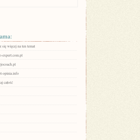
ama:
się więcej na ten temat
ro-expert.com.pl
jocoach.pl
et-opinia.info
aj całość