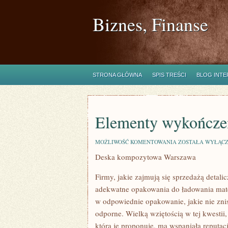
Biznes, Finanse
STRONA GŁÓWNA
SPIS TREŚCI
BLOG INT
Elementy wykończen
ELEMENTY
MOŻLIWOŚĆ KOMENTOWANIA
ZOSTAŁA WYŁĄC
WYKOŃCZENIOWE
Deska kompozytowa Warszawa
ZE
STALI
Firmy, jakie zajmują się sprzedażą detal
adekwatne opakowania do ładowania mat
w odpowiednie opakowanie, jakie nie znis
odporne. Wielką wziętością w tej kwestii
która je proponuje, ma wspaniałą reputac