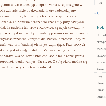
31
atunku. Co interesujące, opakowania te są dostępne w
oże zakupić takie opakowania, które zadowolą jego
« lip
ażnie robione, tym samym też przetrwają rozliczne
ożenia, co pozwala oszczędzić czas i siły przy zawijaniu
Rekl
rdzi, że pudełka tekturowe Katowice, są najciekawszą i w
rynku w tej domenie. Tym bardziej powinno się się poznać z
Dowiedz 
j wynieść mnóstwo korzyści dla swoich interesów. Ceny za
http://p
tek tego tym bardziej oferta jest zajmująca. Przy sporych
www.fiz
aty, co jest okazałym atutem. Można oszczędzić na
est bardzo ważne. Jeżeli ktoś ceni sobie tanie rozwiązania
http://w
ropozycja opakowań jest dla niego. Z całą ofertą można się
Przeczyt
y, warto w związku z tym ją odwiedzić.
Strona
Blog
Strona
Strona
Internet