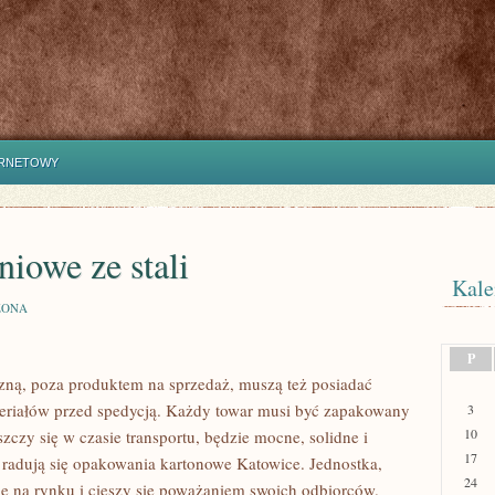
ERNETOWY
iowe ze stali
Kale
ZONA
P
iczną, poza produktem na sprzedaż, muszą też posiadać
eriałów przed spedycją. Każdy towar musi być zapakowany
3
10
zczy się w czasie transportu, będzie mocne, solidne i
17
, radują się opakowania kartonowe Katowice. Jednostka,
24
ję na rynku i cieszy się poważaniem swoich odbiorców.