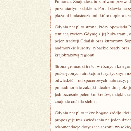
Pomorza. Znajdziesz tu zarówno przewodni
poza utartym szlakiem. Portal stawia na 
plażami i miasteczkami, które dopiero cz
Gdynia.net.pl to strona, który opowiada 
tętniącą życiem Gdynię z jej bulwarami, o
pełen tradycji Gdańsk oraz kurortowy So
nadmorskie kurorty, rybackie osady oraz
krajobrazową regionu.
Strona gromadzi treści w różnych kategor
poświęconych atrakcjom turystycznym uży
odwiedzić – od spacerowych nabrzeży, pr
po nadmorskie zakątki idealne do spokojn
jednocześnie pełen konkretów, dzięki cz
znajdzie coś dla siebie.
Gdynia.net.pl to także bogate źródło idei
propozycje tras zwiedzania na jeden dzień
rekomendacje dotyczące sezonu wysokiego