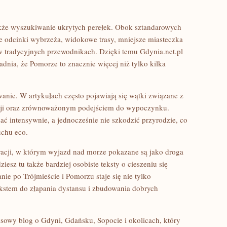
akże wyszukiwanie ukrytych perełek. Obok sztandarowych
 odcinki wybrzeża, widokowe trasy, mniejsze miasteczka
 w tradycyjnych przewodnikach. Dzięki temu Gdynia.net.pl
adnia, że Pomorze to znacznie więcej niż tylko kilka
nie. W artykułach często pojawiają się wątki związane z
cji oraz zrównoważonym podejściem do wypoczynku.
ć intensywnie, a jednocześnie nie szkodzić przyrodzie, co
uchu eco.
iracji, w którym wyjazd nad morze pokazane są jako droga
sz tu także bardziej osobiste teksty o cieszeniu się
e po Trójmieście i Pomorzu staje się nie tylko
etekstem do złapania dystansu i zbudowania dobrych
sowy blog o Gdyni, Gdańsku, Sopocie i okolicach, który