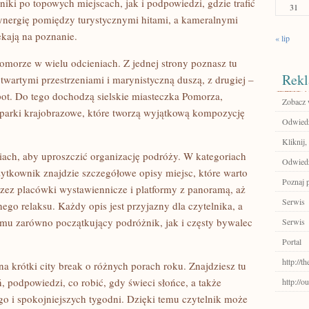
ki po topowych miejscach, jak i podpowiedzi, gdzie trafić
31
synergię pomiędzy turystycznymi hitami, a kameralnymi
ekają na poznanie.
« lip
Pomorze w wielu odcieniach. Z jednej strony poznasz tu
Rekl
twartymi przestrzeniami i marynistyczną duszą, z drugiej –
pot. Do tego dochodzą sielskie miasteczka Pomorza,
Zobacz 
 parki krajobrazowe, które tworzą wyjątkową kompozycję
Odwiedź
Kliknij,
iach, aby uproszczić organizację podróży. W kategoriach
Odwiedź
tkownik znajdzie szczegółowe opisy miejsc, które warto
Poznaj 
zez placówki wystawiennicze i platformy z panoramą, aż
Serwis
ego relaksu. Każdy opis jest przyjazny dla czytelnika, a
emu zarówno początkujący podróżnik, jak i częsty bywalec
Serwis
Portal
http://t
 na krótki city break o różnych porach roku. Znajdziesz tu
, podpowiedzi, co robić, gdy świeci słońce, a także
http://o
 i spokojniejszych tygodni. Dzięki temu czytelnik może