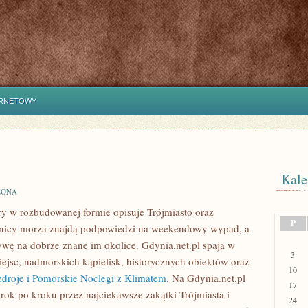
ERNETOWY
Kale
ZONA
óry w rozbudowanej formie opisuje Trójmiasto oraz
P
ośnicy morza znajdą podpowiedzi na weekendowy wypad, a
ywę na dobrze znane im okolice. Gdynia.net.pl spaja w
3
ejsc, nadmorskich kąpielisk, historycznych obiektów oraz
10
droje i Pomorskie Noclegi z Klimatem
. Na Gdynia.net.pl
17
krok po kroku przez najciekawsze zakątki Trójmiasta i
24