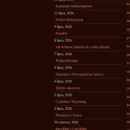
kw
Kampanie fundraisingowe
ma
12 lipca, 2026
Polska Motoryzacja
lu
9 lipca, 2026
st
DomPol
gr
8 lipca, 2026
li
Jak dobierać zabawki do wieku dziecka
7 lipca, 2026
pa
Wielka Brytania
wr
5 lipca, 2026
si
Tajemnice i Niewyjaśnione Sprawy
li
4 lipca, 2026
Sprzęt i akcesoria
cz
3 lipca, 2026
ma
Czytelnicy Wyjaśniają
kw
2 lipca, 2026
ma
Przemysł w Polsce
lu
30 czerwca, 2026
Recykling i Upcykling