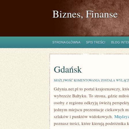
Biznes, Finanse
STRONA GŁÓWNA
SPIS TREŚCI
BLOG INT
Gdańsk
GDAŃSK
MOŻLIWOŚĆ KOMENTOWANIA
ZOSTAŁA WYŁĄC
Gdynia.net.pl to portal krajoznawczy, kt
wybrzeże Bałtyku. To strona, gdzie mił
osoby z regionu odkryją świeżą perspekt
jednym miejscu prezentacje ciekawych mi
szlaków i punktów widokowych.
Międzyz
poznasz treści, które kierują podróżnika 