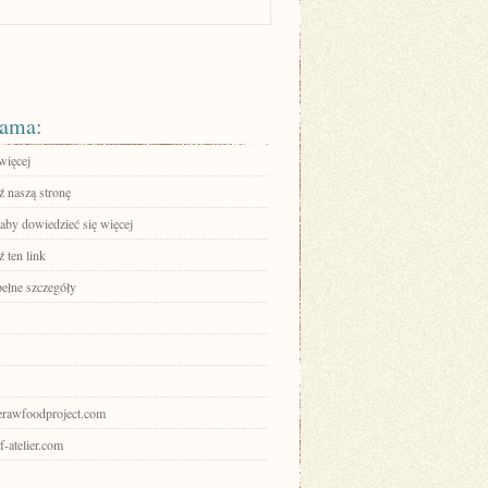
ama:
więcej
 naszą stronę
 aby dowiedzieć się więcej
 ten link
pełne szczegóły
herawfoodproject.com
uf-atelier.com