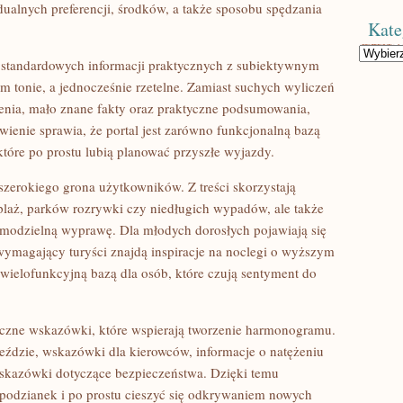
alnych preferencji, środków, a także sposobu spędzania
Kate
Kategorie
ie standardowych informacji praktycznych z subiektywnym
m tonie, a jednocześnie rzetelne. Zamiast suchych wyliczeń
enia, mało znane fakty oraz praktyczne podsumowania,
wienie sprawia, że portal jest zarówno funkcjonalną bazą
które po prostu lubią planować przyszłe wyjazdy.
szerokiego grona użytkowników. Z treści skorzystają
plaż, parków rozrywki czy niedługich wypadów, ale także
amodzielną wyprawę. Dla młodych dorosłych pojawiają się
 wymagający turyści znajdą inspiracje na noclegi o wyższym
ę wielofunkcyjną bazą dla osób, które czują sentyment do
eczne wskazówki, które wspierają tworzenie harmonogramu.
jeździe, wskazówki dla kierowców, informacje o natężeniu
wskazówki dotyczące bezpieczeństwa. Dzięki temu
podzianek i po prostu cieszyć się odkrywaniem nowych