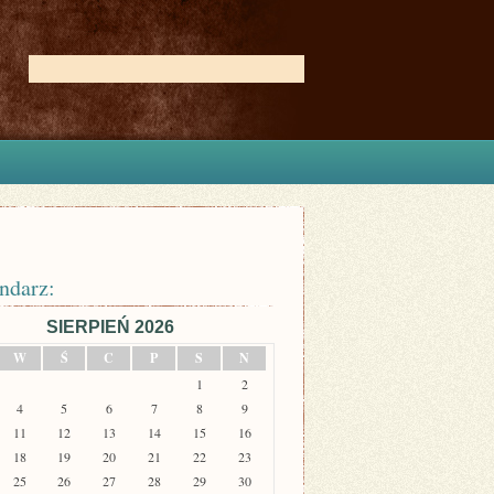
ndarz:
SIERPIEŃ 2026
W
Ś
C
P
S
N
1
2
4
5
6
7
8
9
11
12
13
14
15
16
18
19
20
21
22
23
25
26
27
28
29
30