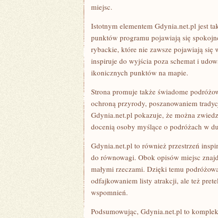
miejsc.
Istotnym elementem Gdynia.net.pl jest t
punktów programu pojawiają się spokojne
rybackie, które nie zawsze pojawiają się
inspiruje do wyjścia poza schemat i udow
ikonicznych punktów na mapie.
Strona promuje także świadome podróżowa
ochroną przyrody, poszanowaniem trady
Gdynia.net.pl pokazuje, że można zwiedza
docenią osoby myślące o podróżach w d
Gdynia.net.pl to również przestrzeń insp
do równowagi. Obok opisów miejsc znajdzie
małymi rzeczami. Dzięki temu podróżowani
odfajkowaniem listy atrakcji, ale też pr
wspomnień.
Podsumowując, Gdynia.net.pl to komplek