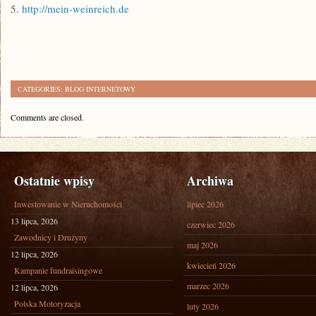
5.
http://mein-weinreich.de
CATEGORIES:
BLOG INTERNETOWY
Comments are closed.
Ostatnie wpisy
Archiwa
Inwestowanie w Nieruchomości
lipiec 2026
13 lipca, 2026
czerwiec 2026
Zawodnicy i Drużyny
maj 2026
12 lipca, 2026
kwiecień 2026
Kampanie fundraisingowe
marzec 2026
12 lipca, 2026
Polska Motoryzacja
luty 2026