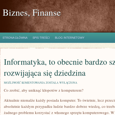
Biznes, Finanse
STRONA GŁÓWNA
SPIS TREŚCI
BLOG INTERNETOWY
Informatyka, to obecnie bardzo s
rozwijająca się dziedzina
INFORMATYKA,
MOŻLIWOŚĆ KOMENTOWANIA
ZOSTAŁA WYŁĄCZONA
TO
Co zrobić, aby uniknąć kłopotów z komputerem?
OBECNIE
BARDZO
SZYBKO
Aktualnie niemalże każdy posiada komputer. To świetnie, lecz przec
ROZWIJAJĄCA
SIĘ
absolutnie każdym przypadku ludzie bardzo dobrze wiedzą, co trzeba
DZIEDZINA
żadnego problemu korzystać z własnego sprzętu komputerowego. W 