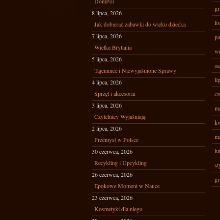
DomPol
gr
8 lipca, 2026
li
Jak dobierać zabawki do wieku dziecka
7 lipca, 2026
pa
Wielka Brytania
wr
5 lipca, 2026
si
Tajemnice i Niewyjaśnione Sprawy
li
4 lipca, 2026
Sprzęt i akcesoria
cz
3 lipca, 2026
ma
Czytelnicy Wyjaśniają
kw
2 lipca, 2026
ma
Przemysł w Polsce
lu
30 czerwca, 2026
Recykling i Upcykling
st
26 czerwca, 2026
gr
Epokowe Moment w Nauce
23 czerwca, 2026
Kosmetyki dla niego