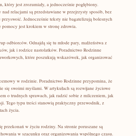
, który jest zrozumiały, a jednocześnie pogłębiony.
 nad relacjami są przedstawiane w przejrzysty sposób, bez
przyswoić. Jednocześnie teksty nie bagatelizują bolesnych
e pomocy jest krokiem w stronę zdrowia.
grup odbiorców. Odnajdą się tu młode pary, małżeństwa z
ów, jak i rodzice nastolatków. Poradnictwo Rodzinne
tchworkowych, które poszukują wskazówek, jak organizować
 rozmowy w rodzinie. Poradnictwo Rodzinne przypomina, że
enie się swoimi myślami. W artykułach są rozwijane życiowe
iem o trudnych sprawach, jak radzić sobie z milczeniem, jak
i. Tego typu treści stanowią praktyczny przewodnik, z
ach życia.
ę przekonań w życiu rodziny. Na stronie poruszane są
chowania w szacunku oraz organizowania wspólnego czasu.