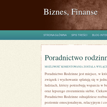
Biznes, Finanse
STRONA GŁÓWNA
SPIS TREŚCI
BLOG INT
Poradnictwo rodzin
PORADNICTWO
MOŻLIWOŚĆ KOMENTOWANIA
ZOSTAŁA WYŁĄC
RODZINNE
Poradnictwo Rodzinne jest miejsce, w któ
I
PSYCHOLOGIA
związek i wychowanie splatają się w jedną
POZYTYWNA
ludziach, którzy potrzebują wsparcia w
oraz lepszego zrozumienia siebie. Ciekaw
Poradnictwo Rodzinne odnajdziesz rozbudo
poziomie emocjonalnym, relacyjnym i co