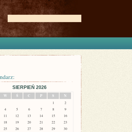
ndarz:
SIERPIEŃ 2026
W
Ś
C
P
S
N
1
2
4
5
6
7
8
9
11
12
13
14
15
16
18
19
20
21
22
23
25
26
27
28
29
30