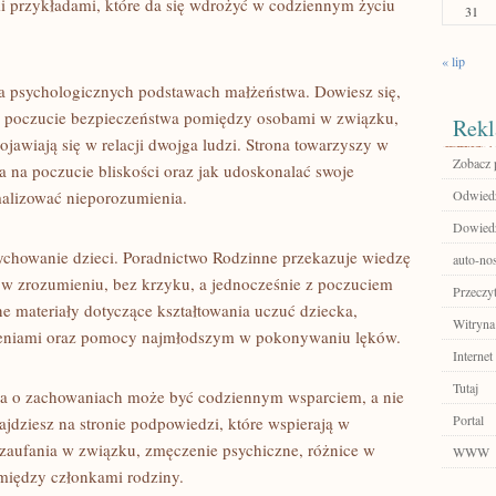
i przykładami, które da się wdrożyć w codziennym życiu
31
« lip
 psychologicznych podstawach małżeństwa. Dowiesz się,
 o poczucie bezpieczeństwa pomiędzy osobami w związku,
Rekl
pojawiają się w relacji dwojga ludzi. Strona towarzyszy w
Zobacz p
 na poczucie bliskości oraz jak udoskonalać swoje
alizować nieporozumienia.
Odwiedź 
Dowiedz
ychowanie dzieci. Poradnictwo Rodzinne przekazuje wiedzę
auto-nos
i w zrozumieniu, bez krzyku, a jednocześnie z poczuciem
Przeczyt
e materiały dotyczące kształtowania uczuć dziecka,
Witryna
oleniami oraz pomocy najmłodszym w pokonywaniu lęków.
Internet
Tutaj
ka o zachowaniach może być codziennym wsparciem, a nie
Portal
jdziesz na stronie podpowiedzi, które wspierają w
 zaufania w związku, zmęczenie psychiczne, różnice w
WWW
 między członkami rodziny.