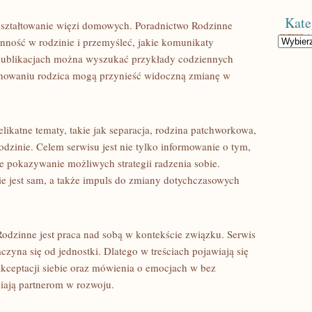
Kate
kształtowanie więzi domowych. Poradnictwo Rodzinne
Kategorie
enność w rodzinie i przemyśleć, jakie komunikaty
W publikacjach można wyszukać przykłady codziennych
achowaniu rodzica mogą przynieść widoczną zmianę w
ikatne tematy, takie jak separacja, rodzina patchworkowa,
dzinie. Celem serwisu jest nie tylko informowanie o tym,
że pokazywanie możliwych strategii radzenia sobie.
ie jest sam, a także impuls do zmiany dotychczasowych
dzinne jest praca nad sobą w kontekście związku. Serwis
zyna się od jednostki. Dlatego w treściach pojawiają się
 akceptacji siebie oraz mówienia o emocjach w bez
wiają partnerom w rozwoju.