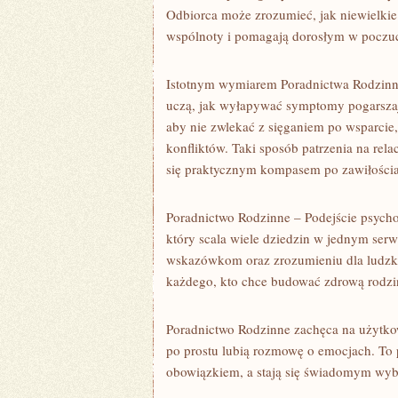
Odbiorca może zrozumieć, jak niewielkie 
wspólnoty i pomagają dorosłym w poczuc
Istotnym wymiarem Poradnictwa Rodzinnego
uczą, jak wyłapywać symptomy pogarszają
aby nie zwlekać z sięganiem po wsparcie
konfliktów. Taki sposób patrzenia na rela
się praktycznym kompasem po zawiłościac
Poradnictwo Rodzinne – Podejście psychol
który scala wiele dziedzin w jednym se
wskazówkom oraz zrozumieniu dla ludzkic
każdego, kto chce budować zdrową rodzin
Poradnictwo Rodzinne zachęca na użytkown
po prostu lubią rozmowę o emocjach. To p
obowiązkiem, a stają się świadomym wyb