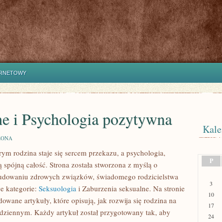
ERNETOWY
ne i Psychologia pozytywna
Kale
ZONA
rym rodzina staje się sercem przekazu, a psychologia,
P
 spójną całość. Strona została stworzona z myślą o
 budowaniu zdrowych związków, świadomego rodzicielstwa
3
e kategorie:
Seksuologia
i Zaburzenia seksualne. Na stronie
10
wane artykuły, które opisują, jak rozwija się rodzina na
17
dziennym. Każdy artykuł został przygotowany tak, aby
24