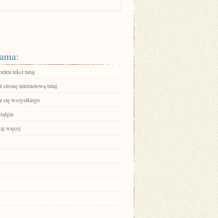
ama:
ełen tekst tutaj
stronę internetową tutaj
 się wszystkiego
talgia
aj więcej