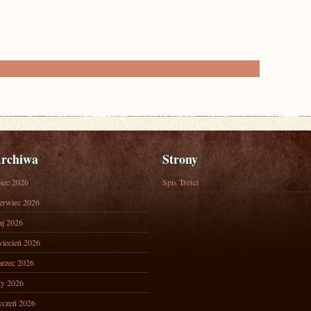
rchiwa
Strony
piec 2026
Spis Treści
erwiec 2026
j 2026
iecień 2026
rzec 2026
ty 2026
yczeń 2026