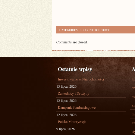
CATEGORIES:
BLOG INTERNETOWY
Comments are closed.
Ostatnie wpisy
A
Inwestowanie w Nieruchomości
li
13 lipca, 2026
cz
Zawodnicy i Drużyny
ma
12 lipca, 2026
kw
Kampanie fundraisingowe
ma
12 lipca, 2026
Polska Motoryzacja
lu
9 lipca, 2026
st