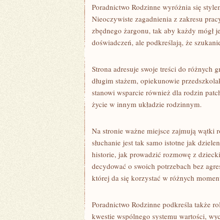
Poradnictwo Rodzinne wyróżnia się stylem
Nieoczywiste zagadnienia z zakresu pracy
zbędnego żargonu, tak aby każdy mógł je 
doświadczeń, ale podkreślają, że szukani
Strona adresuje swoje treści do różnych 
długim stażem, opiekunowie przedszkolak
stanowi wsparcie również dla rodzin pa
życie w innym układzie rodzinnym.
Na stronie ważne miejsce zajmują wątki
słuchanie jest tak samo istotne jak dziel
historie, jak prowadzić rozmowę z dzieck
decydować o swoich potrzebach bez agresj
której da się korzystać w różnych moment
Poradnictwo Rodzinne podkreśla także rol
kwestie wspólnego systemu wartości, wy