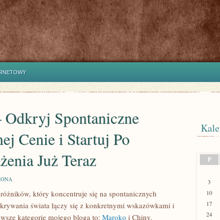
ERNETOWY
 Odkryj Spontaniczne
Kale
j Cenie i Startuj Po
enia Już Teraz
P
ZONA
3
różników, który koncentruje się na spontanicznych
10
17
dkrywania świata łączy się z konkretnymi wskazówkami i
24
awsze kategorie mojego bloga to:
Maroko
i Chiny.