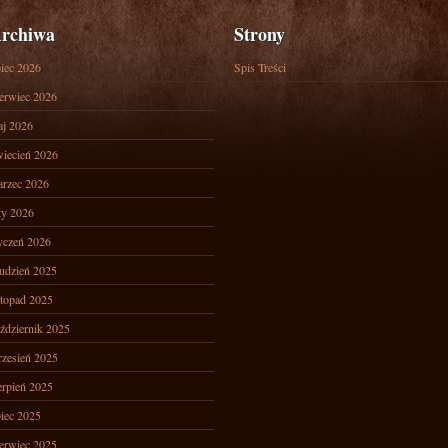
rchiwa
Strony
piec 2026
Spis Treści
erwiec 2026
j 2026
iecień 2026
rzec 2026
ty 2026
yczeń 2026
udzień 2025
stopad 2025
ździernik 2025
zesień 2025
erpień 2025
piec 2025
erwiec 2025