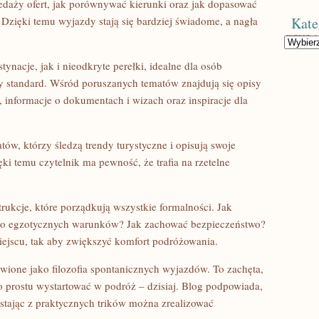
zedaży ofert, jak porównywać kierunki oraz jak dopasować
 Dzięki temu wyjazdy stają się bardziej świadome, a nagła
Kate
Kategorie
nacje, jak i nieodkryte perełki, idealne dla osób
y standard. Wśród poruszanych tematów znajdują się opisy
 informacje o dokumentach i wizach oraz inspiracje dla
ów, którzy śledzą trendy turystyczne i opisują swoje
i temu czytelnik ma pewność, że trafia na rzetelne
ukcje, które porządkują wszystkie formalności. Jak
 do egzotycznych warunków? Jak zachować bezpieczeństwo?
ejscu, tak aby zwiększyć komfort podróżowania.
wione jako filozofia spontanicznych wyjazdów. To zachęta,
 prostu wystartować w podróż – dzisiaj. Blog podpowiada,
ystając z praktycznych trików można zrealizować