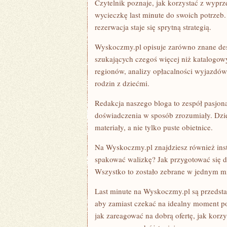
Czytelnik poznaje, jak korzystać z wypr
wycieczkę last minute do swoich potrzeb.
rezerwacja staje się sprytną strategią.
Wyskoczmy.pl opisuje zarówno znane desty
szukających czegoś więcej niż katalogow
regionów, analizy opłacalności wyjazdów,
rodzin z dziećmi.
Redakcja naszego bloga to zespół pasjonat
doświadczenia w sposób zrozumiały. Dzięk
materiały, a nie tylko puste obietnice.
Na Wyskoczmy.pl znajdziesz również instr
spakować walizkę? Jak przygotować się
Wszystko to zostało zebrane w jednym mi
Last minute na Wyskoczmy.pl są przedsta
aby zamiast czekać na idealny moment po
jak zareagować na dobrą ofertę, jak korz