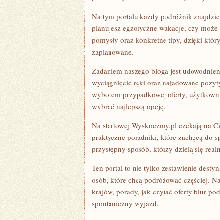
W
OKAZYJNEJ
Na tym portalu każdy podróżnik znajdzie
CENIE
I
planujesz egzotyczne wakacje, czy może
STARTUJ
pomysły oraz konkretne tipy, dzięki któ
PO
NIEZAPOMNIANE
zaplanowane.
WRAŻENIA
JUŻ
TERAZ
Zadaniem naszego bloga jest udowodnien
wyciągnięcie ręki oraz naładowane poz
wyborem przypadkowej oferty, użytkownik
wybrać najlepszą opcję.
Na startowej Wyskoczmy.pl czekają na Cie
praktyczne poradniki, które zachęcą do 
przystępny sposób, którzy dzielą się real
Ten portal to nie tylko zestawienie dest
osób, które chcą podróżować częściej. Na
krajów, porady, jak czytać oferty biur podr
spontaniczny wyjazd.