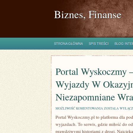
Biznes, Finanse
STRONA GŁÓWNA
SPIS TREŚCI
BLOG INT
Portal Wyskoczmy –
Wyjazdy W Okazyjne
Niezapomniane Wraż
PORTAL
MOŻLIWOŚĆ KOMENTOWANIA
ZOSTAŁA WYŁĄC
WYSKOCZMY
Portal Wyskoczmy.pl to platforma dla pod
–
ODKRYJ
wyjazdach. To serwis, gdzie miłość do o
SPONTANICZNE
WYJAZDY
prawdziwymi historiami z drogi. Najciek