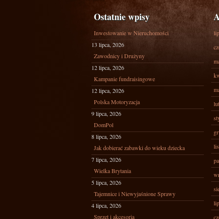
Ostatnie wpisy
A
Inwestowanie w Nieruchomości
li
13 lipca, 2026
cz
Zawodnicy i Drużyny
ma
12 lipca, 2026
kw
Kampanie fundraisingowe
ma
12 lipca, 2026
Polska Motoryzacja
lu
9 lipca, 2026
st
DomPol
gr
8 lipca, 2026
li
Jak dobierać zabawki do wieku dziecka
7 lipca, 2026
pa
Wielka Brytania
wr
5 lipca, 2026
si
Tajemnice i Niewyjaśnione Sprawy
li
4 lipca, 2026
Sprzęt i akcesoria
cz