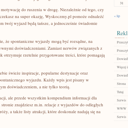
31
 motywację do ruszenia w drogę. Niezależnie od tego, czy
 czekasz na super okazję, Wyskoczmy.pl pomoże odnaleźć
« lip
rym twój wyjazd będą tańsze, a jednocześnie świadomie
Rekl
ie, że spontaniczne wyjazdy mogą być rozsądne, na
Przeczyt
ytywnymi doświadczeniami. Zamiast nerwów związanych z
Przeczyt
 otrzymuje rzetelnie przygotowane treści, które pomagają
Dowiedz
Więcej 
bie świeże inspiracje, popularne destynacje oraz
Dowiedz
spontanicznego wyjazdu. Każdy wpis jest pisany w
Strona
nym doświadczeniem, a nie tylko teorią.
Tutaj
ynacji, ale przede wszystkim kompendium informacji dla
Serwis
 stronie znajdziesz m.in. relacje z wyjazdów do odległych
WWW
óży, a także listy atrakcji, które doskonale nadają się na
Serwis