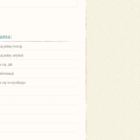
ama:
aj pełną wersję
aj pełny artykuł
 się, jak
informacji
 się wszystkiego