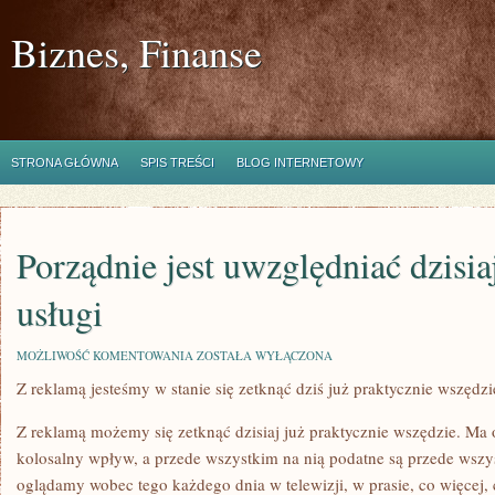
Biznes, Finanse
STRONA GŁÓWNA
SPIS TREŚCI
BLOG INTERNETOWY
Porządnie jest uwzględniać dzisi
usługi
PORZĄDNIE
MOŻLIWOŚĆ KOMENTOWANIA
ZOSTAŁA WYŁĄCZONA
JEST
Z reklamą jesteśmy w stanie się zetknąć dziś już praktycznie wszędzi
UWZGLĘDNIAĆ
DZISIAJ
RÓŻNORODNE
Z reklamą możemy się zetknąć dzisiaj już praktycznie wszędzie. Ma 
USŁUGI
kolosalny wpływ, a przede wszystkim na nią podatne są przede wszy
oglądamy wobec tego każdego dnia w telewizji, w prasie, co więcej, 