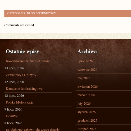
CATEGORIES:
BLOG INTERNETOWY
Comments are closed.
Ostatnie wpisy
Archiwa
Inwestowanie w Nieruchomości
lipiec 2026
13 lipca, 2026
czerwiec 2026
Zawodnicy i Drużyny
maj 2026
12 lipca, 2026
kwiecień 2026
Kampanie fundraisingowe
marzec 2026
12 lipca, 2026
Polska Motoryzacja
luty 2026
9 lipca, 2026
styczeń 2026
DomPol
grudzień 2025
8 lipca, 2026
listopad 2025
Jak dobierać zabawki do wieku dziecka