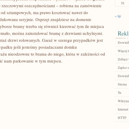
31
 rzeczowymi oszczędnościami – robiona na zamówienie
i od sztampowych, ma prawo kosztować nawet do
« lip
rodukowana seryjnie. Osprzęt znajdziesz na domenie
yborze bramy trzeba się również kierować tym ile miejsca
Rekl
niemało, można zainstalować bramę z drzwiami uchylnymi.
montaż drzwi rolowanych. Garaż w szeregu przypadków jest
Dowiedz 
padku jeśli jesteśmy posiadaczami domku
Więcej t
ażu nieodzowne to brama do niego, która w zależności od
Zobacz w
ić nam parkowanie w tym miejscu.
Zapisz s
Dowiedz 
Strona
Tu
Witryna
Internet
HTTP