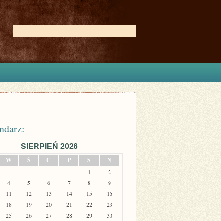
ndarz:
SIERPIEŃ 2026
W
Ś
C
P
S
N
1
2
4
5
6
7
8
9
11
12
13
14
15
16
18
19
20
21
22
23
25
26
27
28
29
30