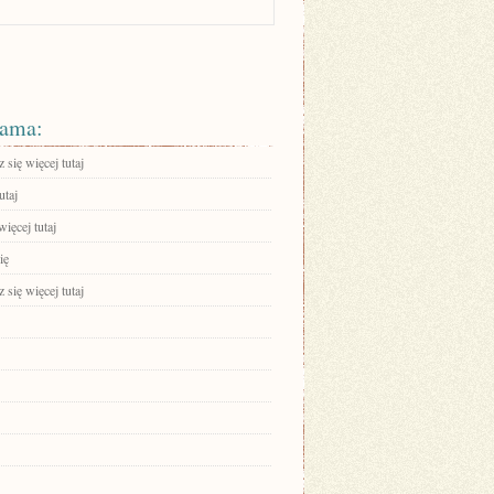
ama:
się więcej tutaj
utaj
ięcej tutaj
ię
się więcej tutaj