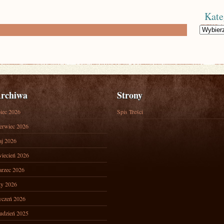
Kate
Kategorie
rchiwa
Strony
piec 2026
Spis Treści
erwiec 2026
j 2026
iecień 2026
rzec 2026
ty 2026
yczeń 2026
udzień 2025