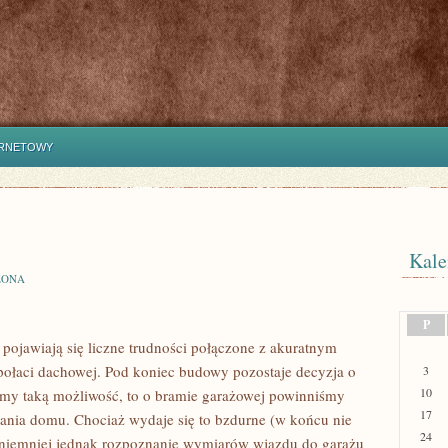
ERNETOWY
Kale
ZONA
P
pojawiają się liczne trudności połączone z akuratnym
 połaci dachowej. Pod koniec budowy pozostaje decyzja o
3
10
amy taką możliwość, to o bramie garażowej powinniśmy
17
wania domu. Chociaż wydaje się to bzdurne (w końcu nie
24
 niemniej jednak rozpoznanie wymiarów wjazdu do garażu