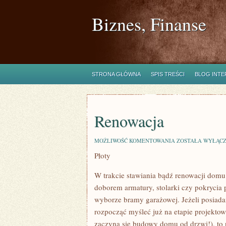
Biznes, Finanse
STRONA GŁÓWNA
SPIS TREŚCI
BLOG INT
Renowacja
RENOWACJA
MOŻLIWOŚĆ KOMENTOWANIA
ZOSTAŁA WYŁĄC
Płoty
W trakcie stawiania bądź renowacji domu 
doborem armatury, stolarki czy pokrycia
wyborze bramy garażowej. Jeżeli posiad
rozpocząć myśleć już na etapie projekto
zaczyna się budowy domu od drzwi!), to