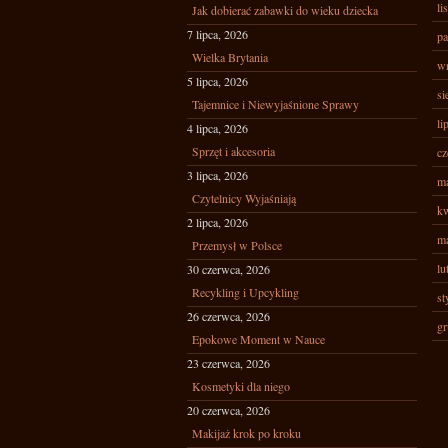
li
Jak dobierać zabawki do wieku dziecka
7 lipca, 2026
pa
Wielka Brytania
wr
5 lipca, 2026
si
Tajemnice i Niewyjaśnione Sprawy
li
4 lipca, 2026
Sprzęt i akcesoria
cz
3 lipca, 2026
ma
Czytelnicy Wyjaśniają
kw
2 lipca, 2026
ma
Przemysł w Polsce
lu
30 czerwca, 2026
Recykling i Upcykling
st
26 czerwca, 2026
gr
Epokowe Moment w Nauce
23 czerwca, 2026
Kosmetyki dla niego
20 czerwca, 2026
Makijaż krok po kroku