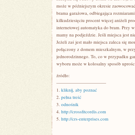
może w późniejszym okresie zaowocować
brama garażowa, odbiegająca rozmiaram
kilkudziesięciu procent więcej aniżeli p
internetowej automatyka do bram. Przy w
mamy na podjeździe. Jeśli miejsca jest 
Jeżeli zaś jest mało miejsca zaleca się 
połączony z domem mieszkalnym, w przy
jednorodzinnego. To, co w przypadku gar
wyboru może w kolosalny sposób uprośc
źródło:
———————————
1.
kliknij, aby poznać
2.
pełna treść
3.
odnośnik
4.
http://crossfitcordis.com
5.
http://crs-enterprises.com