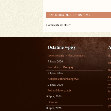
CATEGORIES:
BLOG INTERNETOWY
Comments are closed.
Ostatnie wpisy
A
Inwestowanie w Nieruchomości
li
13 lipca, 2026
cz
Zawodnicy i Drużyny
ma
12 lipca, 2026
kw
Kampanie fundraisingowe
ma
12 lipca, 2026
Polska Motoryzacja
lu
9 lipca, 2026
st
DomPol
gr
8 lipca, 2026