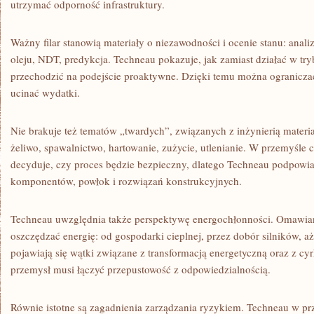
utrzymać odporność infrastruktury.
Ważny filar stanowią materiały o niezawodności i ocenie stanu: anali
oleju, NDT, predykcja. Techneau pokazuje, jak zamiast działać w try
przechodzić na podejście proaktywne. Dzięki temu można ograniczać 
ucinać wydatki.
Nie brakuje też tematów „twardych”, związanych z inżynierią materia
żeliwo, spawalnictwo, hartowanie, zużycie, utlenianie. W przemyśle c
decyduje, czy proces będzie bezpieczny, dlatego Techneau podpowia
komponentów, powłok i rozwiązań konstrukcyjnych.
Techneau uwzględnia także perspektywę energochłonności. Omawiane 
oszczędzać energię: od gospodarki cieplnej, przez dobór silników, a
pojawiają się wątki związane z transformacją energetyczną oraz z c
przemysł musi łączyć przepustowość z odpowiedzialnością.
Równie istotne są zagadnienia zarządzania ryzykiem. Techneau w p