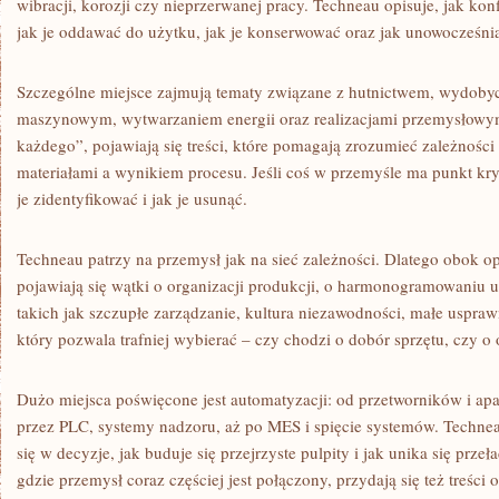
wibracji, korozji czy nieprzerwanej pracy. Techneau opisuje, jak konf
jak je oddawać do użytku, jak je konserwować oraz jak unowocześnia
Szczególne miejsce zajmują tematy związane z hutnictwem, wydob
maszynowym, wytwarzaniem energii oraz realizacjami przemysłowym
każdego”, pojawiają się treści, które pomagają zrozumieć zależnośc
materiałami a wynikiem procesu. Jeśli coś w przemyśle ma punkt kr
je zidentyfikować i jak je usunąć.
Techneau patrzy na przemysł jak na sieć zależności. Dlatego obok o
pojawiają się wątki o organizacji produkcji, o harmonogramowaniu 
takich jak szczupłe zarządzanie, kultura niezawodności, małe uspra
który pozwala trafniej wybierać – czy chodzi o dobór sprzętu, czy o
Dużo miejsca poświęcone jest automatyzacji: od przetworników i ap
przez PLC, systemy nadzoru, aż po MES i spięcie systemów. Technea
się w decyzje, jak buduje się przejrzyste pulpity i jak unika się prz
gdzie przemysł coraz częściej jest połączony, przydają się też treści