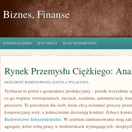
Biznes, Finanse
STRONA GŁÓWNA
SPIS TREŚCI
BLOG INTERNETOWY
Rynek Przemysłu Ciężkiego: Anal
RYNEK
MOŻLIWOŚĆ KOMENTOWANIA
ZOSTAŁA WYŁĄCZONA
PRZEMYSŁU
Techneau to portal o gospodarce produkcyjnej – przede wszystkim se
CIĘŻKIEGO:
ANALIZY
co go wspiera: rozwiązaniach, sieciach, zasilaniu, automatyzacji, tr
I
PROGNOZY
procesów. To przestrzeń dla osób, które chcą rozumieć procesy prz
korporacyjnej waty, a jednocześnie doceniają konkret. Zobacz koniec
Budownictwo Infrastrukturalne
. W centrum zainteresowania stoją za
agregaty, które robią pracę w środowiskach wymagających: skrajnych