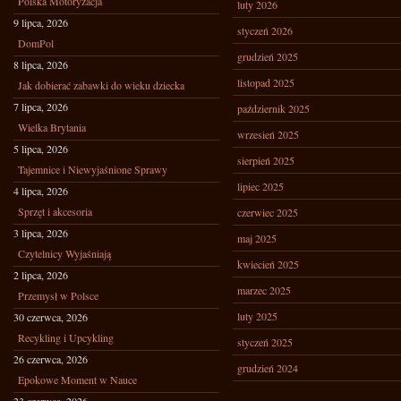
Polska Motoryzacja
luty 2026
9 lipca, 2026
styczeń 2026
DomPol
grudzień 2025
8 lipca, 2026
listopad 2025
Jak dobierać zabawki do wieku dziecka
7 lipca, 2026
październik 2025
Wielka Brytania
wrzesień 2025
5 lipca, 2026
sierpień 2025
Tajemnice i Niewyjaśnione Sprawy
lipiec 2025
4 lipca, 2026
Sprzęt i akcesoria
czerwiec 2025
3 lipca, 2026
maj 2025
Czytelnicy Wyjaśniają
kwiecień 2025
2 lipca, 2026
marzec 2025
Przemysł w Polsce
luty 2025
30 czerwca, 2026
Recykling i Upcykling
styczeń 2025
26 czerwca, 2026
grudzień 2024
Epokowe Moment w Nauce