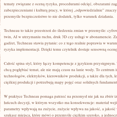
tematy związane z oceną ryzyka, procedurami odcięć, obszarami z
zabezpieczeniami i kulturą pracy, w której „odpowiedzialnie” znacz
przemyśle bezpieczeństwo to nie dodatek, tylko warunek działania.
Techneau to także przestrzeń do śledzenia zmian w przemyśle: cyfrow
twin, AI w utrzymaniu ruchu, druk 3D czy usługi w abonamencie. Za
gadżet, Techneau stawia pytanie: co z tego realnie poprawia w waru
ryzyka implementacji. Dzięki temu czytelnik dostaje sensowną ocenę
Całość spina styl, który łączy kompetencje z językiem przystępnym. 
chcą pogłębiać temat, ale nie mają czasu na lanie wody. To centrum 
technologów, elektryków, kierowników produkcji, a także dla tych, 
ciężkiej produkcji i potrzebują mapy pojęć oraz solidnych fundamen
W praktyce Techneau pomaga patrzeć na przemysł nie jak na zbiór iz
łańcuch decyzji, w którym wszystko ma konsekwencje: materiał wej
parametry wpływają na zużycie, zużycie wpływa na jakość, a jakość 
szukasz miejsca, które mówi o przemyśle ciężkim szeroko, a jednocze