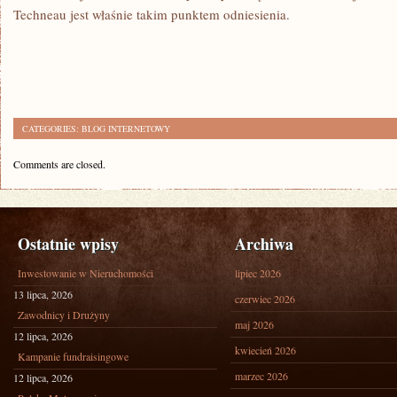
Techneau jest właśnie takim punktem odniesienia.
CATEGORIES:
BLOG INTERNETOWY
Comments are closed.
Ostatnie wpisy
Archiwa
Inwestowanie w Nieruchomości
lipiec 2026
13 lipca, 2026
czerwiec 2026
Zawodnicy i Drużyny
maj 2026
12 lipca, 2026
kwiecień 2026
Kampanie fundraisingowe
marzec 2026
12 lipca, 2026