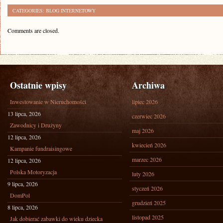
CATEGORIES:
BLOG INTERNETOWY
Comments are closed.
Ostatnie wpisy
Archiwa
Inwestowanie w Nieruchomości
lipiec 2026
13 lipca, 2026
czerwiec 2026
Zawodnicy i Drużyny
maj 2026
12 lipca, 2026
kwiecień 2026
Kampanie fundraisingowe
marzec 2026
12 lipca, 2026
Polska Motoryzacja
luty 2026
9 lipca, 2026
styczeń 2026
DomPol
grudzień 2025
8 lipca, 2026
listopad 2025
Jak dobierać zabawki do wieku dziecka