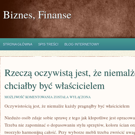
Biznes, Finanse
STRONA GŁÓWNA
SPIS TREŚCI
BLOG INTERNETOWY
Rzeczą oczywistą jest, że niemal
chciałby być właścicielem
RZECZĄ
MOŻLIWOŚĆ KOMENTOWANIA
ZOSTAŁA WYŁĄCZONA
OCZYWISTĄ
Oczywistością jest, że niemalże każdy pragnąłby być właścicielem
JEST,
ŻE
NIEMALŻE
Niedużo osób zdaje sobie sprawę z tego jak kłopotliwe jest opracow
KAŻDY
CHCIAŁBY
Trzeba nie zapominać o dopasowaniu stylu sprzętów, koloru ścian or
BYĆ
tworzyło harmonijną całość. Przy wyborze mebli trzeba zwrócić uwagę
WŁAŚCICIELEM