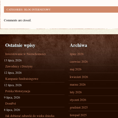
CATEGORIES:
BLOG INTERNETOWY
Comments are closed.
Ostatnie wpisy
Archiwa
Inwestowanie w Nieruchomości
lipiec 2026
13 lipca, 2026
czerwiec 2026
Zawodnicy i Drużyny
maj 2026
12 lipca, 2026
kwiecień 2026
Kampanie fundraisingowe
marzec 2026
12 lipca, 2026
Polska Motoryzacja
luty 2026
9 lipca, 2026
styczeń 2026
DomPol
grudzień 2025
8 lipca, 2026
listopad 2025
Jak dobierać zabawki do wieku dziecka