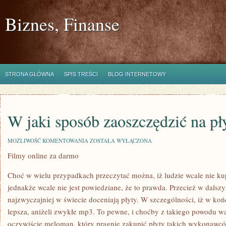
Biznes, Finanse
STRONA GŁÓWNA
SPIS TREŚCI
BLOG INTERNETOWY
W jaki sposób zaoszczędzić na pł
W
MOŻLIWOŚĆ KOMENTOWANIA
ZOSTAŁA WYŁĄCZONA
JAKI
Filmy online za darmo
SPOSÓB
ZAOSZCZĘDZIĆ
NA
Choć w wielu przypadkach przeczytać można, iż ludzie wcale nie ku
PŁYTACH?
jednakże wcale nie jest powiedziane, że to prawda. Przecież w dalszy
najzwyczajniej w świecie doceniają płyty. W szczególności, iż w koń
lepsza, aniżeli zwykłe mp3. To pewne, i choćby z takiego powodu wa
oczywiście meloman, który pragnie zakupić płyty takich wykonawcó