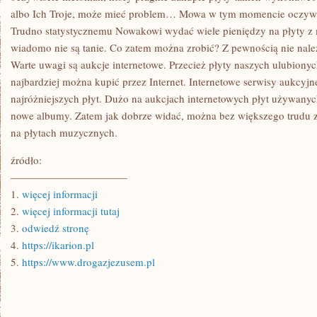
albo Ich Troje, może mieć problem… Mowa w tym momencie oczywiś
Trudno statystycznemu Nowakowi wydać wiele pieniędzy na płyty z 
wiadomo nie są tanie. Co zatem można zrobić? Z pewnością nie nale
Warte uwagi są aukcje internetowe. Przecież płyty naszych ulubion
najbardziej można kupić przez Internet. Internetowe serwisy aukcyjn
najróżniejszych płyt. Dużo na aukcjach internetowych płyt używany
nowe albumy. Zatem jak dobrze widać, można bez większego trudu z
na płytach muzycznych.
źródło:
———————————
1.
więcej informacji
2.
więcej informacji tutaj
3.
odwiedź stronę
4.
https://ikarion.pl
5.
https://www.drogazjezusem.pl