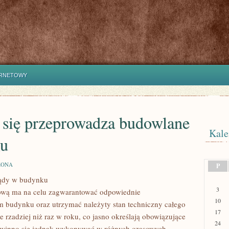
ERNETOWY
h się przeprowadza budowlane
Kale
ku
ZONA
P
ądy w budynku
3
zową ma na celu zagwarantować odpowiednie
10
 budynku oraz utrzymać należyty stan techniczny całego
17
e rzadziej niż raz w roku, co jasno określają obowiązujące
24
 powinno się jednak wykonywać w różnych czasowych