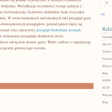
31
u budynku. Weryfikacja szczelności zostaje jednym z
go doświadczony fachowiec dokładnie bada wszystkie
« lip
latnia. W wielu budynkach mieszkalnych taki przegląd gazu
 obowiązkowych przeglądów, pośród jakich także się
Rekl
 poznań oraz całościowy
przegląd budowlany poznań
.
wa wykonania przeglądu skutkować może
Skontakt
alnym odcięciem dostaw gazu. Warto zadbać o organizację
http://
poczęciem grzewczego sezonu.
Zobacz 
Przeczyt
Więcej n
Blog
WWW
HTTP
Witryna
Blog