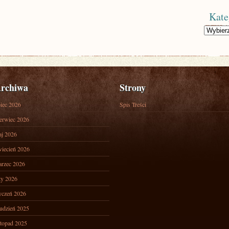
Kate
Kategorie
rchiwa
Strony
piec 2026
Spis Treści
erwiec 2026
j 2026
iecień 2026
rzec 2026
ty 2026
yczeń 2026
udzień 2025
stopad 2025