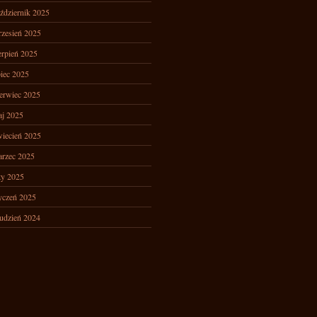
ździernik 2025
zesień 2025
erpień 2025
piec 2025
erwiec 2025
j 2025
iecień 2025
rzec 2025
ty 2025
yczeń 2025
udzień 2024