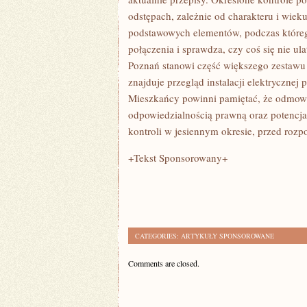
odstępach, zależnie od charakteru i wiek
podstawowych elementów, podczas które
połączenia i sprawdza, czy coś się nie u
Poznań stanowi część większego zestawu
znajduje przegląd instalacji elektrycznej
Mieszkańcy powinni pamiętać, że odmo
odpowiedzialnością prawną oraz potencj
kontroli w jesiennym okresie, przed roz
+Tekst Sponsorowany+
CATEGORIES:
ARTYKUŁY SPONSOROWANE
Comments are closed.