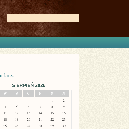
ndarz:
SIERPIEŃ 2026
W
Ś
C
P
S
N
1
2
4
5
6
7
8
9
11
12
13
14
15
16
18
19
20
21
22
23
25
26
27
28
29
30