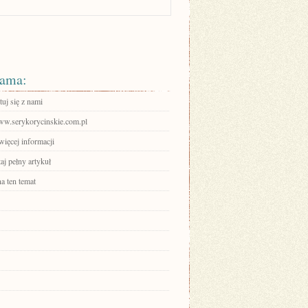
ama:
uj się z nami
www.serykorycinskie.com.pl
więcej informacji
aj pełny artykuł
a ten temat