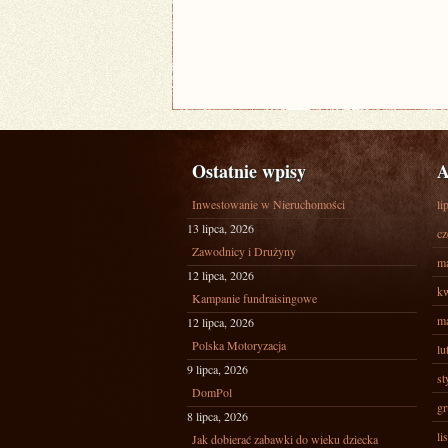
Ostatnie wpisy
A
Inwestowanie w Nieruchomości
li
13 lipca, 2026
cz
Zawodnicy i Drużyny
ma
12 lipca, 2026
kw
Kampanie fundraisingowe
ma
12 lipca, 2026
Polska Motoryzacja
lu
9 lipca, 2026
st
DomPol
gr
8 lipca, 2026
li
Jak dobierać zabawki do wieku dziecka