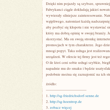
Dzięki nim pojazdy są szybsze, sprawnie
Fabrykanci ciągle dokładają jakieś nowato
wywierały silniejsze zainteresowanie. Na
wątpliwego, natomiast każdą nadszarpnię
aby pozbyć się kłopotu i nie wystawiać s
który ma dobrą opinię w swojej branży. J
skorzystać. Ma on swoją stronkę internet
promocjach w tym charakterze. Jego dzied
mnogi popyt. Taka usługa jest realizowana
urządzeń. W ofercie tej firmy jest też reg
O ile ktoś ceni sobie usługi szybkie, bieg
napadnie mu do smaku i będzie usatysfa
podobnie można się zaznajomić na ich str
źródło:
———————————
1.
http://sg-friedrichsdorf-senne.de
2.
http://sg-hoentrop.de
3.
zobacz więcej