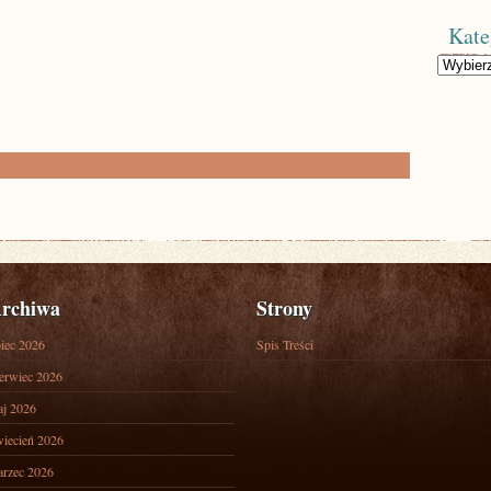
Kate
Kategorie
rchiwa
Strony
piec 2026
Spis Treści
erwiec 2026
j 2026
iecień 2026
rzec 2026