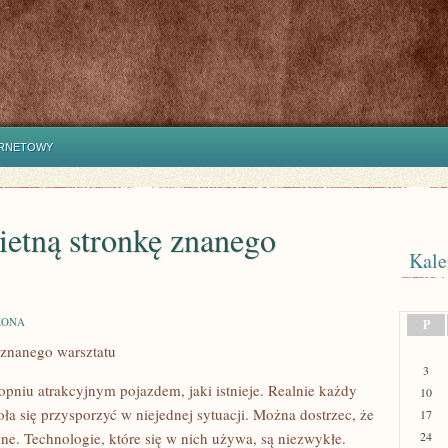
ERNETOWY
ietną stronkę znanego
Kale
ZONA
P
 znanego warsztatu
3
pniu atrakcyjnym pojazdem, jaki istnieje. Realnie każdy
10
ła się przysporzyć w niejednej sytuacji. Można dostrzec, że
17
e. Technologie, które się w nich używa, są niezwykłe.
24