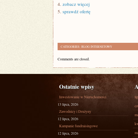
4.
zobacz więcej
5.
sprawdź ofertę
CATEGORIES:
BLOG INTERNETOWY
Comments are closed.
Ostatnie wpisy
A
Inwestowanie w Nieruchomości
li
13 lipca, 2026
cz
Zawodnicy i Drużyny
ma
12 lipca, 2026
kw
Kampanie fundraisingowe
ma
12 lipca, 2026