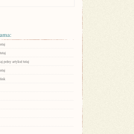
ama:
utaj
tutaj
aj pełny artykuł tutaj
utaj
link