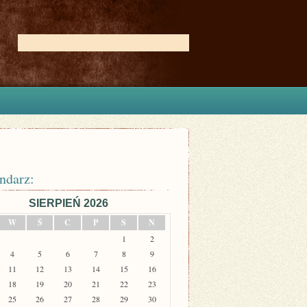
ndarz:
SIERPIEŃ 2026
W
Ś
C
P
S
N
1
2
4
5
6
7
8
9
11
12
13
14
15
16
18
19
20
21
22
23
25
26
27
28
29
30