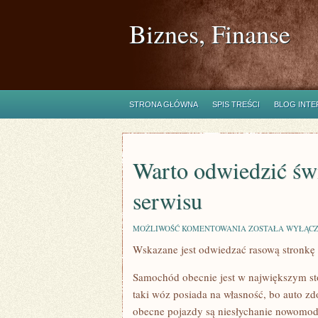
Biznes, Finanse
STRONA GŁÓWNA
SPIS TREŚCI
BLOG INT
Warto odwiedzić św
serwisu
WARTO
MOŻLIWOŚĆ KOMENTOWANIA
ZOSTAŁA WYŁĄC
ODWIEDZIĆ
Wskazane jest odwiedzać rasową stronkę
ŚWIETNĄ
STRONKĘ
ZNANEGO
Samochód obecnie jest w największym sto
SERWISU
taki wóz posiada na własność, bo auto zdo
obecne pojazdy są niesłychanie nowomodn