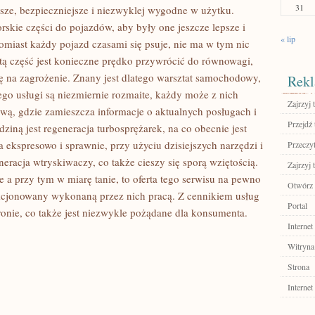
31
jsze, bezpieczniejsze i niezwyklej wygodne w użytku.
rskie części do pojazdów, aby były one jeszcze lepsze i
« lip
tomiast każdy pojazd czasami się psuje, nie ma w tym nic
tą część jest konieczne prędko przywrócić do równowagi,
ię na zagrożenie. Znany jest dlatego warsztat samochodowy,
Rekl
ego usługi są niezmiernie rozmaite, każdy może z nich
Zajrzyj t
ową, gdzie zamieszcza informacje o aktualnych posługach i
Przejdź 
ziną jest regeneracja turbosprężarek, na co obecnie jest
 ekspresowo i sprawnie, przy użyciu dzisiejszych narzędzi i
Przeczyt
eneracja wtryskiwaczy, co także cieszy się sporą wziętością.
Zajrzyj t
łe a przy tym w miarę tanie, to oferta tego serwisu na pewno
Otwórz 
kcjonowany wykonaną przez nich pracą. Z cennikiem usług
Portal
onie, co także jest niezwykle pożądane dla konsumenta.
Internet
Witryna
Strona
Internet