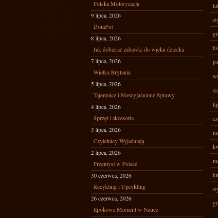
Polska Motoryzacja
lu
9 lipca, 2026
st
DomPol
gr
8 lipca, 2026
li
Jak dobierać zabawki do wieku dziecka
7 lipca, 2026
pa
Wielka Brytania
wr
5 lipca, 2026
si
Tajemnice i Niewyjaśnione Sprawy
li
4 lipca, 2026
Sprzęt i akcesoria
cz
3 lipca, 2026
ma
Czytelnicy Wyjaśniają
kw
2 lipca, 2026
ma
Przemysł w Polsce
lu
30 czerwca, 2026
Recykling i Upcykling
st
26 czerwca, 2026
gr
Epokowe Moment w Nauce