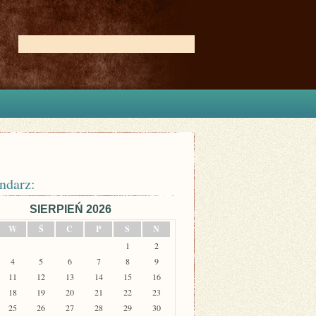
ndarz:
SIERPIEŃ 2026
W
Ś
C
P
S
N
1
2
4
5
6
7
8
9
11
12
13
14
15
16
18
19
20
21
22
23
25
26
27
28
29
30