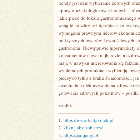
SIĘ
trendy jest dziś wybieranie zdrowych ora
BIAŁEGO
upraw oraz ekologicznych hodowli – równ
ŚNIEGU
KIEROWCY
jakie piece do lokalu gastronomicznego w
WIĄZANI
wstąpić na witrynę http://piece-konwekcy
SĄ
BEZ
wymogami prawnymi liderów ekonomicz
MAŁA
DO
praktycznych towarów żywnościowych spr
ZMIANY
gastronomi. Niewątpliwie hipermarkety 
KÓŁ
konsumentów nawet najbardziej niezdrow
mają w nawyku interesowania się faktami 
wybieranych produktach wybierają towary
pieczywo tylko z braku świadomości, jak
ewentualnie niekorzystnie na zdrowie czł
gotowania zdrowych pokarmów – posiłki m
źródło:
———————————
1.
https://www.bialykotek.pl
2.
kliknij aby zobaczyć
3.
https://jemjemy.pl