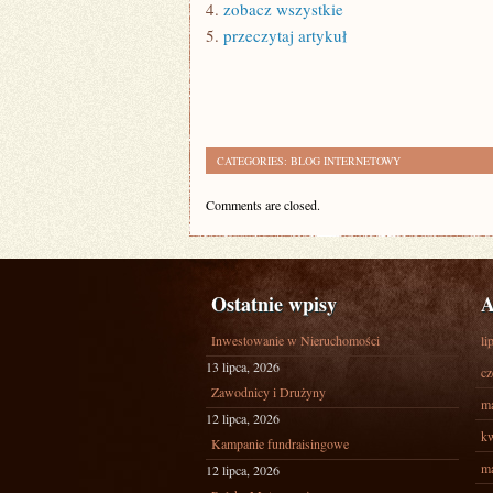
4.
zobacz wszystkie
5.
przeczytaj artykuł
CATEGORIES:
BLOG INTERNETOWY
Comments are closed.
Ostatnie wpisy
A
Inwestowanie w Nieruchomości
li
13 lipca, 2026
cz
Zawodnicy i Drużyny
ma
12 lipca, 2026
kw
Kampanie fundraisingowe
ma
12 lipca, 2026