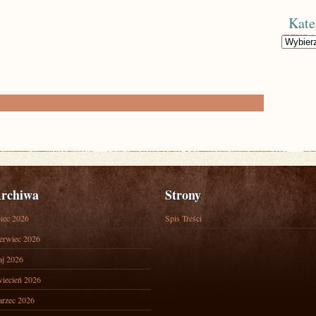
Kate
Kategorie
rchiwa
Strony
piec 2026
Spis Treści
erwiec 2026
j 2026
iecień 2026
rzec 2026