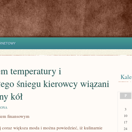
ERNETOWY
em temperatury i
Kale
łego śniegu kierowcy wiązani
ny kół
P
ZONA
3
kiem finansowym
10
17
aj coraz większa moda i można powiedzieć, iż kulinarnie
24