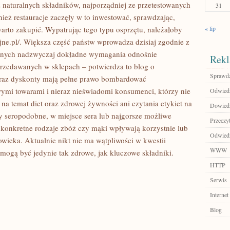
z naturalnych składników, najporządniej ze przetestowanych
31
ież restauracje zaczęły w to inwestować, sprawdzając,
arto zakupić. Wypatrując tego typu osprzętu, należałoby
« lip
jne.pl/. Większa część państw wprowadza dzisiaj zgodnie z
nych nadzwyczaj dokładne wymagania odnośnie
Rekl
zedawanych w sklepach – potwierdza to blog o
Sprawdź
oraz dyskonty mają pełne prawo bombardować
ymi towarami i nieraz nieświadomi konsumenci, którzy nie
Odwiedź
na temat diet oraz zdrowej żywności ani czytania etykiet na
Dowiedz 
 seropodobne, w miejsce sera lub najgorsze możliwe
Przeczyt
 konkretne rodzaje zbóż czy mąki wpływają korzystnie lub
Odwiedź
owieka. Aktualnie nikt nie ma wątpliwości w kwestii
WWW
ogą być jedynie tak zdrowe, jak kluczowe składniki.
HTTP
Serwis
Internet
Blog