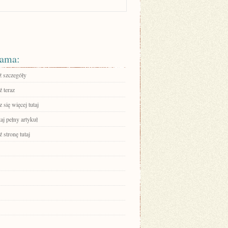
ama:
 szczegóły
 teraz
się więcej tutaj
aj pełny artykuł
 stronę tutaj