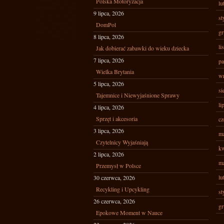
Polska Motoryzacja
lu
9 lipca, 2026
st
DomPol
gr
8 lipca, 2026
li
Jak dobierać zabawki do wieku dziecka
7 lipca, 2026
pa
Wielka Brytania
wr
5 lipca, 2026
si
Tajemnice i Niewyjaśnione Sprawy
li
4 lipca, 2026
Sprzęt i akcesoria
cz
3 lipca, 2026
ma
Czytelnicy Wyjaśniają
kw
2 lipca, 2026
ma
Przemysł w Polsce
lu
30 czerwca, 2026
Recykling i Upcykling
st
26 czerwca, 2026
gr
Epokowe Moment w Nauce