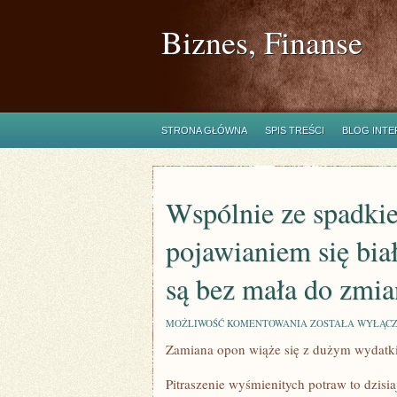
Biznes, Finanse
STRONA GŁÓWNA
SPIS TREŚCI
BLOG INT
Wspólnie ze spadki
pojawianiem się bia
są bez mała do zmia
WSPÓLNIE
MOŻLIWOŚĆ KOMENTOWANIA
ZOSTAŁA WYŁĄC
ZE
Zamiana opon wiąże się z dużym wydat
SPADKIEM
TEMPERATURY
I
Pitraszenie wyśmienitych potraw to dzisi
POJAWIANIEM