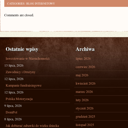
CATEGORIES:
BLOG INTERNETOWY
Comments are closed.
Ostatnie wpisy
Archiwa
Inwestowanie w Nieruchomości
lipiec 2026
13 lipca, 2026
czerwiec 2026
Zawodnicy i Drużyny
maj 2026
12 lipca, 2026
kwiecień 2026
Kampanie fundraisingowe
marzec 2026
12 lipca, 2026
Polska Motoryzacja
luty 2026
9 lipca, 2026
styczeń 2026
DomPol
grudzień 2025
8 lipca, 2026
listopad 2025
Jak dobierać zabawki do wieku dziecka