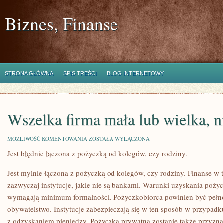
Biznes, Finanse
STRONA GŁÓWNA
SPIS TREŚCI
BLOG INTERNETOWY
Wszelka firma mała lub wielka, n
WSZELKA
MOŻLIWOŚĆ KOMENTOWANIA
ZOSTAŁA WYŁĄCZONA
FIRMA
Jest błędnie łączona z pożyczką od kolegów, czy rodziny.
MAŁA
LUB
WIELKA,
Jest mylnie łączona z pożyczką od kolegów, czy rodziny. Finanse w t
NIEJEDNOKROTNIE
zazwyczaj instytucje, jakie nie są bankami. Warunki uzyskania pożycz
wymagają minimum formalności. Pożyczkobiorca powinien być pełnol
obywatelstwo. Instytucje zabezpieczają się w ten sposób w przypa
z odzyskaniem pieniędzy. Pożyczka prywatna zostanie także przyzna