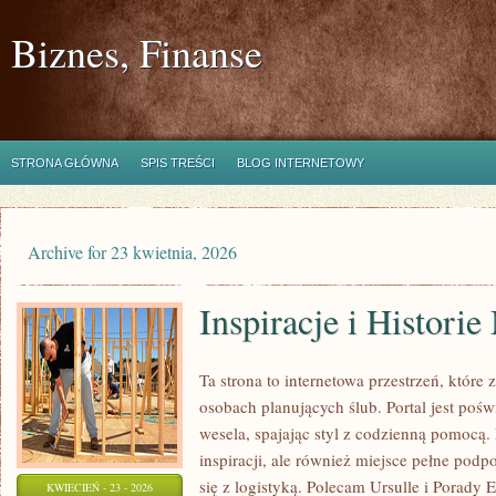
Biznes, Finanse
STRONA GŁÓWNA
SPIS TREŚCI
BLOG INTERNETOWY
Archive for 23 kwietnia, 2026
Inspiracje i Historie
Ta strona to internetowa przestrzeń, które 
osobach planujących ślub. Portal jest pośw
wesela, spajając styl z codzienną pomocą. N
inspiracji, ale również miejsce pełne pod
się z logistyką. Polecam Ursulle i Porady 
KWIECIEŃ - 23 - 2026