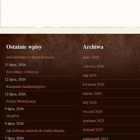
Ostatnie wpisy
Archiwa
Inwestowanie w Nieruchomości
lipiec 2026
13 lipca, 2026
czerwiec 2026
Zawodnicy i Drużyny
maj 2026
12 lipca, 2026
kwiecień 2026
Kampanie fundraisingowe
marzec 2026
12 lipca, 2026
Polska Motoryzacja
luty 2026
9 lipca, 2026
styczeń 2026
DomPol
grudzień 2025
8 lipca, 2026
listopad 2025
Jak dobierać zabawki do wieku dziecka
7 lipca, 2026
październik 2025