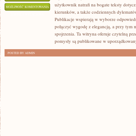
użytkownik natrafi na bogate teksty dotyc
INSPIRACJE
MOŻLIWOŚĆ KOMENTOWANIA
kierunków, a także codziennych dylemató
I
ZOSTAŁA WYŁĄCZONA
Publikacje wspierają w wyborze odpowiedn
HISTORIE
połączyć wygodę z elegancją, a przy tym n
MIŁOŚCI
spojrzenia. Ta witryna oferuje czytelną prz
pomysły są publikowane w uporządkowan
POSTED BY ADMIN