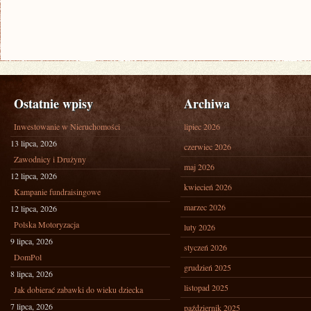
Ostatnie wpisy
Archiwa
Inwestowanie w Nieruchomości
lipiec 2026
13 lipca, 2026
czerwiec 2026
Zawodnicy i Drużyny
maj 2026
12 lipca, 2026
kwiecień 2026
Kampanie fundraisingowe
marzec 2026
12 lipca, 2026
Polska Motoryzacja
luty 2026
9 lipca, 2026
styczeń 2026
DomPol
grudzień 2025
8 lipca, 2026
listopad 2025
Jak dobierać zabawki do wieku dziecka
7 lipca, 2026
październik 2025