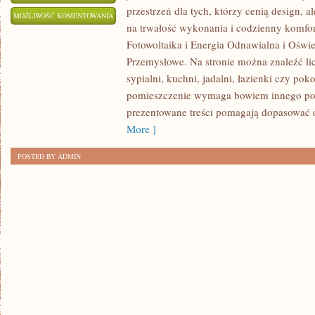
przestrzeń dla tych, którzy cenią design, 
EKO
MOŻLIWOŚĆ KOMENTOWANIA
na trwałość wykonania i codzienny komfor
I
ZOSTAŁA WYŁĄCZONA
Fotowoltaika i Energia Odnawialna i Oświe
OSZCZĘDZANIE
Przemysłowe. Na stronie można znaleźć li
ENERGII
sypialni, kuchni, jadalni, łazienki czy po
pomieszczenie wymaga bowiem innego pode
prezentowane treści pomagają dopasować
More ]
POSTED BY ADMIN