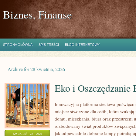
Biznes, Finanse
STRONA GŁÓWNA
SPIS TREŚCI
BLOG INTERNETOWY
Archive for 28 kwietnia, 2026
Eko i Oszczędzanie 
Innowacyjna platforma sieciowa poświęco
miejsce stworzone dla osób, które szukają 
domu, mieszkania, biura oraz przestrzeni 
rozbudowany świat produktów związanych 
jak odpowiednio dobrane lampy potrafią u
KWIECIEŃ - 28 - 2026